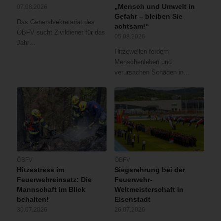
„Mensch und Umwelt in
07.08.2026
Gefahr – bleiben Sie
Das Generalsekretariat des
achtsam!“
ÖBFV sucht Zivildiener für das
05.08.2026
Jahr…
Hitzewellen fordern
Menschenleben und
verursachen Schäden in…
ÖBFV
ÖBFV
Hitzestress im
Siegerehrung bei der
Feuerwehreinsatz: Die
Feuerwehr-
Mannschaft im Blick
Weltmeisterschaft in
behalten!
Eisenstadt
30.07.2026
26.07.2026