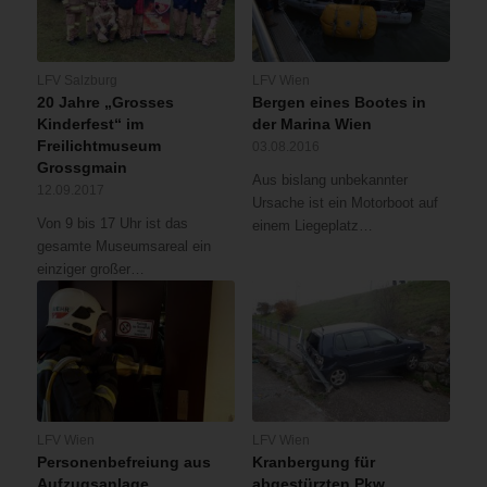
LFV Salzburg
LFV Wien
20 Jahre „Grosses
Bergen eines Bootes in
Kinderfest“ im
der Marina Wien
Freilichtmuseum
03.08.2016
Grossgmain
Aus bislang unbekannter
12.09.2017
Ursache ist ein Motorboot auf
Von 9 bis 17 Uhr ist das
einem Liegeplatz…
gesamte Museumsareal ein
einziger großer…
LFV Wien
LFV Wien
Personenbefreiung aus
Kranbergung für
Aufzugsanlage
abgestürzten Pkw