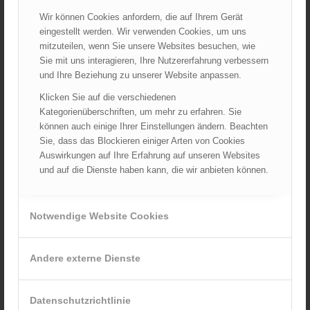
ARCHIV
Wir können Cookies anfordern, die auf Ihrem Gerät
eingestellt werden. Wir verwenden Cookies, um uns
August 2026
mitzuteilen, wenn Sie unsere Websites besuchen, wie
Juli 2026
Sie mit uns interagieren, Ihre Nutzererfahrung verbessern
Juni 2026
und Ihre Beziehung zu unserer Website anpassen.
Mai 2026
Klicken Sie auf die verschiedenen
April 2026
Kategorienüberschriften, um mehr zu erfahren. Sie
März 2026
können auch einige Ihrer Einstellungen ändern. Beachten
Sie, dass das Blockieren einiger Arten von Cookies
Februar 2026
Auswirkungen auf Ihre Erfahrung auf unseren Websites
Januar 2026
und auf die Dienste haben kann, die wir anbieten können.
Dezember 2025
November 2025
Notwendige Website Cookies
Oktober 2025
September 2025
August 2025
Andere externe Dienste
Juli 2025
Juni 2025
Datenschutzrichtlinie