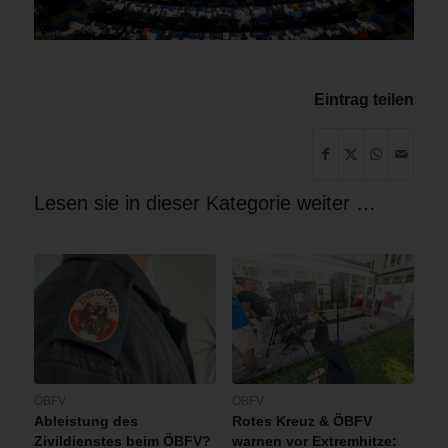
Eintrag teilen
Lesen sie in dieser Kategorie weiter …
ÖBFV
ÖBFV
Ableistung des
Rotes Kreuz & ÖBFV
Zivildienstes beim ÖBFV?
warnen vor Extremhitze: