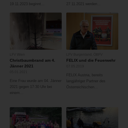
19.11.2023 beginnt…
27.11.2021 werden…
LFV Wien
LFV Burgenland
,
ÖBFV
Christbaumbrand am 4.
FELIX und die Feuerwehr
Jänner 2021
07.05.2019
05.01.2021
FELIX Austria, bereits
Eine Frau wurde am 04. Jänner
langjähriger Partner des
2021 gegen 17:30 Uhr bei
Österreichischen…
einem…