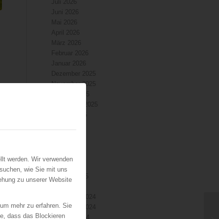
Juli 2026
Juni 2026
Mai 2026
April 2026
März 2026
Februar 2026
Januar 2026
Dezember 2025
November 2025
Oktober 2025
September 2025
August 2025
Juli 2025
Juni 2025
Mai 2025
April 2025
llt werden. Wir verwenden
März 2025
suchen, wie Sie mit uns
Februar 2025
iehung zu unserer Website
Januar 2025
Dezember 2024
 um mehr zu erfahren. Sie
November 2024
ie, dass das Blockieren
Oktober 2024