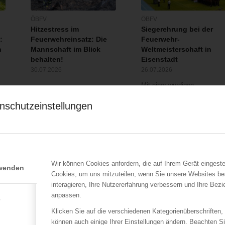
ÖBFV
ÖBFV
Hitzestress im
Siegerehrung bei der
:
Feuerwehreinsatz: Die
Feuerwehr-
n
Mannschaft im Blick
Weltmeisterschaft in
behalten!
Eisenstadt
30.07.2026
26.07.2026
Mit einer würdigen
Schlussfeier fand der 18.
nschutzeinstellungen
Internationale…
Wir können Cookies anfordern, die auf Ihrem Gerät eingeste
rwenden
Cookies, um uns mitzuteilen, wenn Sie unsere Websites be
interagieren, Ihre Nutzererfahrung verbessern und Ihre Bez
anpassen.
e
Klicken Sie auf die verschiedenen Kategorienüberschriften,
können auch einige Ihrer Einstellungen ändern. Beachten S