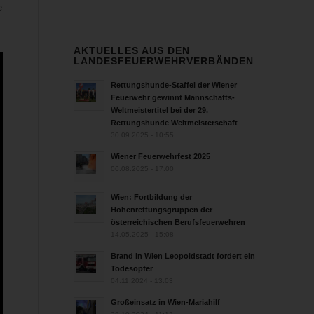
e
AKTUELLES AUS DEN
LANDESFEUERWEHRVERBÄNDEN
Rettungshunde-Staffel der Wiener
Feuerwehr gewinnt Mannschafts-
Weltmeistertitel bei der 29.
Rettungshunde Weltmeisterschaft
30.09.2025 - 10:55
Wiener Feuerwehrfest 2025
06.08.2025 - 17:00
Wien: Fortbildung der
Höhenrettungsgruppen der
österreichischen Berufsfeuerwehren
14.05.2025 - 15:08
Brand in Wien Leopoldstadt fordert ein
Todesopfer
04.11.2024 - 13:03
Großeinsatz in Wien-Mariahilf