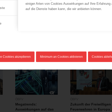
einiger Arten von Cookies Auswirkungen auf Ihre Erfahrung
ste
auf die Dienste haben kann, die wir anbieten können.
LFV Wien
ÖBFV
Wien-Brigittenau: Mann
St. Martin im Mühlkreis
e
aus brennender
ist erneut Feuerwehr-
Wohnung gerettet
Weltmeister!
09.05.2023
22.07.2022
Am Montag 08.05.2023
Selbst die brütend heißen
gegen 23:30 kam es in Wien-
Temperaturen von nahezu
Brigittenau zu…
40°C auf…
le Cookies akzeptieren
Minimum an Cookies aktivieren
Cookies able
ÖBFV
ÖBFV
Megatrends:
Zukunft der Freiwilligen
Auswirkungen auf das
Feuerwehren in Europa