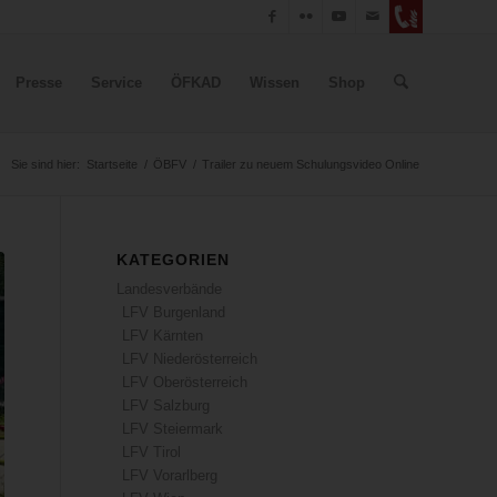
Presse
Service
ÖFKAD
Wissen
Shop
Sie sind hier:
Startseite
/
ÖBFV
/
Trailer zu neuem Schulungsvideo Online
KATEGORIEN
Landesverbände
LFV Burgenland
LFV Kärnten
LFV Niederösterreich
LFV Oberösterreich
LFV Salzburg
LFV Steiermark
LFV Tirol
LFV Vorarlberg