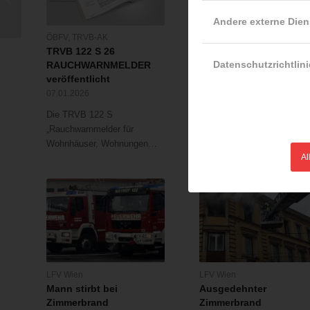
Feuerwehrsystem
Andere externe Dien
ÖBFV
,
TRVB-AK
ÖBFV
TRVB 122 S 26
Sachgebiet 1.3 unter
Datenschutzrichtlini
RAUCHWARNMELDER
neuer Leitung
veröffentlicht
11.06.2024
07.01.2026
Am 10. und 11. Juni tagte
Die TRVB 122 S
das Sachgebiet 1.3 –
„Rauchwarnmelder für
Öffentlichkeitsarbeit…
Wohnhäuser, Wohnungen…
Al
LFV Wien
LFV Wien
Mann stirbt bei
Ausgedehnter
Zimmerbrand
Zimmerbrand