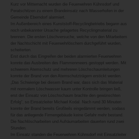
Kurz vor Mitternacht wurden die Feuerwehren Kühnsdorf und
Peratschitzen zu einem Brandeinsatz nach Wasserhofen in der
Gemeinde Eberndorf alarmiert.
Im Außenbereich eines Kunststoff-Recyclingbetriebs begann aus
noch unbekannter Ursache gelagertes Recyclingmaterial zu
brennen. Die ersten Löschversuche, welche von den Mitarbeitern
der Nachtschicht mit Feuerwehrlöschern durchgeführt wurden,
scheiterten.
Erst durch das Eingreifen der beiden alarmierten Feuerwehren
konnte das Ausbreiten des Flammenmeers gestoppt werden. Mit
schwerem Atemschutz und mehreren Löschschaumleitungen
konnte der Brand von den Atemschutzträgern erstickt werden.
„Das Schwierige bei diesem Brand war, dass sich das Material
mit normalem Löschwasser kaum unter Kontrolle bringen ließ,
erst der Einsatz von Löschschaum brachte den gewünschten
Erfolg“, so Einsatzleiter Michael Kodal. Nach rund 30 Minuten
konnte der Brand bereits Großteils eingedämmt werden, sodass
für das anliegende Firmengebäude keine Gefahr mehr bestand.
Die Nachlöscharbeiten und Aufräumarbeiten dauerten rund zwei
Stunden.
Im Einsatz standen die Feuerwehren Kühnsdorf mit Einsatzleiter