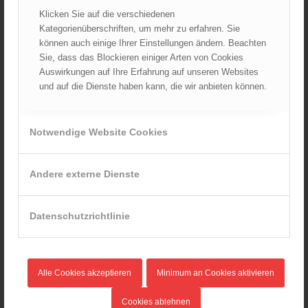
am 5. Oktober 2024
Klicken Sie auf die verschiedenen
01.10.2024 - 10:48
Kategorienüberschriften, um mehr zu erfahren. Sie
Dramatische Menschenrettung bei Zimmerbrand
können auch einige Ihrer Einstellungen ändern. Beachten
08.09.2024 - 11:36
Sie, dass das Blockieren einiger Arten von Cookies
Auswirkungen auf Ihre Erfahrung auf unseren Websites
Wiener Feuerwehrfest 2024
und auf die Dienste haben kann, die wir anbieten können.
20.08.2024 - 13:55
Notwendige Website Cookies
ARCHIV
Andere externe Dienste
August 2026
Juli 2026
Juni 2026
Datenschutzrichtlinie
Mai 2026
April 2026
März 2026
Alle Cookies akzeptieren
Minimum an Cookies aktivieren
Februar 2026
Cookies ablehnen
Januar 2026