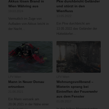
Akkus lösen Brand in
Pkw durchbricht Geländer
Wien Währing aus
und stürzt in den
Wienfluss
19.03.2024
13.05.2022
Vermutlich im Zuge von
Ein Pkw durchbricht am
Aufladen von Akkus bricht in
13.05.2022 das Geländer der
der Nacht…
Hütteldorfer…
LFV Wien
LFV Wien
Mann in Neuer Donau
Wohnungsvollbrand –
ertrunken
Mieterin sprang bei
Eintreffen der Feuerwehr
21.06.2021
aus dem Fenster
Ein Mann versank am
01.05.2017
20.06.2021 in der Nähe einer
In den frühen Morgenstunden