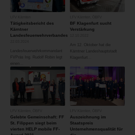
LFV Kärnten
LFV Kärnten
,
ÖBFV
Tätigkeitsbericht des
BF Klagenfurt sucht
Kärntner
Verstärkung
Landesfeuerwehrverbandes
12.10.2022
22.03.2024
Am 12. Oktober hat die
Landesfeuerwehrkommandant
Kärntner Landeshauptstadt
FVPräs Ing. Rudolf Robin legt
Klagenfurt…
einen…
LFV Kärnten
,
ÖBFV
LFV Kärnten
,
ÖBFV
Gelebte Gemeinschaft: FF
Auszeichnung im
St. Filippen siegt beim
Staatspreis
vierten HELP mobile FF-
Unternehmensqualität für
Award 2021
die