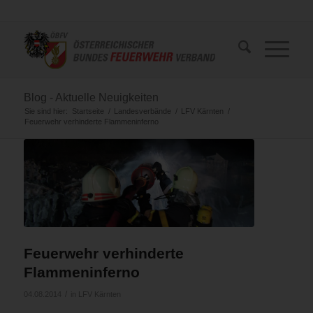
Blog - Aktuelle Neuigkeiten
Sie sind hier:
Startseite
/
Landesverbände
/
LFV Kärnten
/
Feuerwehr verhinderte Flammeninferno
Feuerwehr verhinderte
Flammeninferno
/
04.08.2014
in
LFV Kärnten