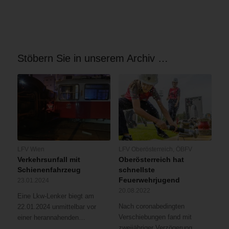
Stöbern Sie in unserem Archiv …
LFV Wien
LFV Oberösterreich
,
ÖBFV
Verkehrsunfall mit
Oberösterreich hat
Schienenfahrzeug
schnellste
Feuerwehrjugend
23.01.2024
20.08.2022
Eine Lkw-Lenker biegt am
Nach coronabedingten
22.01.2024 unmittelbar vor
Verschiebungen fand mit
einer herannahenden…
zweijähriger Verzögerung…