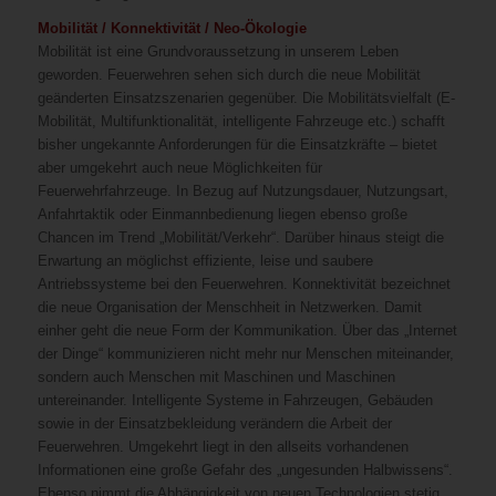
Mobilität / Konnektivität / Neo-Ökologie
Mobilität ist eine Grundvoraussetzung in unserem Leben
geworden. Feuerwehren sehen sich durch die neue Mobilität
geänderten Einsatzszenarien gegenüber. Die Mobilitätsvielfalt (E-
Mobilität, Multifunktionalität, intelligente Fahrzeuge etc.) schafft
bisher ungekannte Anforderungen für die Einsatzkräfte – bietet
aber umgekehrt auch neue Möglichkeiten für
Feuerwehrfahrzeuge. In Bezug auf Nutzungsdauer, Nutzungsart,
Anfahrtaktik oder Einmannbedienung liegen ebenso große
Chancen im Trend „Mobilität/Verkehr“. Darüber hinaus steigt die
Erwartung an möglichst effiziente, leise und saubere
Antriebssysteme bei den Feuerwehren. Konnektivität bezeichnet
die neue Organisation der Menschheit in Netzwerken. Damit
einher geht die neue Form der Kommunikation. Über das „Internet
der Dinge“ kommunizieren nicht mehr nur Menschen miteinander,
sondern auch Menschen mit Maschinen und Maschinen
untereinander. Intelligente Systeme in Fahrzeugen, Gebäuden
sowie in der Einsatzbekleidung verändern die Arbeit der
Feuerwehren. Umgekehrt liegt in den allseits vorhandenen
Informationen eine große Gefahr des „ungesunden Halbwissens“.
Ebenso nimmt die Abhängigkeit von neuen Technologien stetig