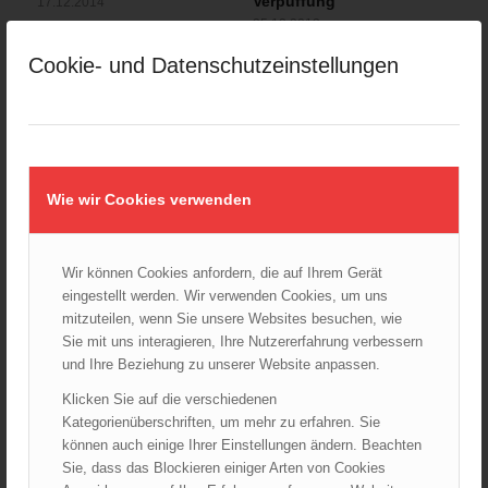
Verpuffung
17.12.2014
25.12.2013
Aus bisher unbekannter
Am 25. Dezember 2013 war
Ursache ist es am 17.
Cookie- und Datenschutzeinstellungen
aus bisher noch unbekannter
Dezember 2014 mittags…
Ursache…
Wie wir Cookies verwenden
Wir können Cookies anfordern, die auf Ihrem Gerät
eingestellt werden. Wir verwenden Cookies, um uns
mitzuteilen, wenn Sie unsere Websites besuchen, wie
KATEGORIEN
Sie mit uns interagieren, Ihre Nutzererfahrung verbessern
Landesverbände
und Ihre Beziehung zu unserer Website anpassen.
LFV Burgenland
Klicken Sie auf die verschiedenen
LFV Kärnten
Kategorienüberschriften, um mehr zu erfahren. Sie
LFV Niederösterreich
können auch einige Ihrer Einstellungen ändern. Beachten
Sie, dass das Blockieren einiger Arten von Cookies
LFV Oberösterreich