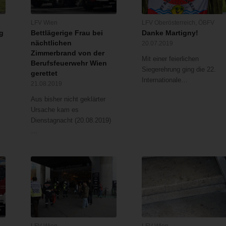
LFV Wien
LFV Oberösterreich
,
ÖBFV
g
Bettlägerige Frau bei
Danke Martigny!
nächtlichen
20.07.2019
Zimmerbrand von der
Mit einer feierlichen
Berufsfeuerwehr Wien
Siegerehrung ging die 22.
gerettet
Internationale…
21.08.2019
Aus bisher nicht geklärter
Ursache kam es
Dienstagnacht (20.08.2019)
…
LFV Wien
LFV Wien