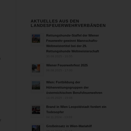
AKTUELLES AUS DEN
LANDESFEUERWEHRVERBÄNDEN
Rettungshunde-Staffel der Wiener
Feuerwehr gewinnt Mannschafts-
Weltmeistertitel bei der 29.
Rettungshunde Weltmeisterschaft
30.09.2025 - 10:55
n
Wiener Feuerwehrfest 2025
06.08.2025 - 17:00
Wien: Fortbildung der
Höhenrettungsgruppen der
österreichischen Berufsfeuerwehren
14.05.2025 - 15:08
Brand in Wien Leopoldstadt fordert ein
Todesopfer
04.11.2024 - 13:03
r
Großeinsatz in Wien-Mariahilf