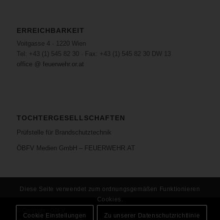
ERREICHBARKEIT
Voitgasse 4 · 1220 Wien
Tel: +43 (1) 545 82 30 · Fax: +43 (1) 545 82 30 DW 13
office @ feuerwehr.or.at
TOCHTERGESELLSCHAFTEN
Prüfstelle für Brandschutztechnik
ÖBFV Medien GmbH – FEUERWEHR.AT
Diese Seite verwendet zum ordnungsgemäßen Funktionieren
Cookies.
© Copyright - ÖBFV
Cookie Einstellungen
Zu unserer Datenschutzrichtlinie