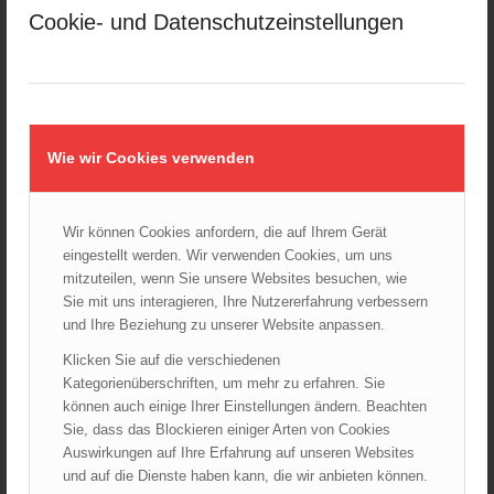
Siegerehrung bei der Feuerwehr-Weltmeisterschaft in
Hydroschilde
Cookie- und Datenschutzeinstellungen
Eisenstadt
eingesetzt
26.07.2026 - 13:39
werden,
die
durch
AKTUELLES AUS DEN
eine
LANDESFEUERWEHRVERBÄNDEN
vertikale
Wie wir Cookies verwenden
Wasserwand
Rettungshunde-Staffel der Wiener Feuerwehr gewinnt
die
Mannschafts-Weltmeistertitel bei der 29. Rettungshunde
Hitzebelastung
Weltmeisterschaft
Wir können Cookies anfordern, die auf Ihrem Gerät
30.09.2025 - 10:55
reduzierten.
eingestellt werden. Wir verwenden Cookies, um uns
Unterstützt
Wiener Feuerwehrfest 2025
mitzuteilen, wenn Sie unsere Websites besuchen, wie
durch
06.08.2025 - 17:00
Sie mit uns interagieren, Ihre Nutzererfahrung verbessern
die
und Ihre Beziehung zu unserer Website anpassen.
Löschbereitschaften
Wien: Fortbildung der Höhenrettungsgruppen der
Klicken Sie auf die verschiedenen
„Zentrale“
österreichischen Berufsfeuerwehren
14.05.2025 - 15:08
Kategorienüberschriften, um mehr zu erfahren. Sie
und
können auch einige Ihrer Einstellungen ändern. Beachten
„Hernals“
Brand in Wien Leopoldstadt fordert ein Todesopfer
Sie, dass das Blockieren einiger Arten von Cookies
wurde
04.11.2024 - 13:03
Auswirkungen auf Ihre Erfahrung auf unseren Websites
mit
und auf die Dienste haben kann, die wir anbieten können.
bis
Großeinsatz in Wien-Mariahilf