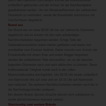
Durch den massiven Löschangriff konnte die Brandintensität
schließlich gebrochen und der Schutz für die Nachbarobjekte
gewährleistet werden. Um ein Wiederaufflammen der zahlreichen
Glutnester zu verhindern, wurde die Brandstelle sukzessive mit
Löschschaum abgedeckt.
Brand aus
Der Brand war um etwa 08:00 Uhr bis auf zahlreiche Glutnester
abgelöscht und es konnte mit den sehr aufwändigen
Nachlöscharbeiten begonnen werden. Einige Teile der
Gebäudekonstruktion waren stehen geblieben und waren nun
unmittelbar vom Einsturz bedroht. Daher musste zum Schutz der
Einsatzkräfte mit einem Kran und einem Bagger begonnen
werden die verbliebenen Teile einzureißen, um so die darunter
liegenden Glutnester nach und nach ablöschen zu können. Diese
kräfteraubende Tätigkeit wurde noch in der vollen
Mannschaftsstärke durchgeführt. Um 09:30 Uhr wurde schließlich
von Alarmstufe drei auf zwei und um 10:15 Uhr auf Alarmstufe
eins reduziert. Die weiteren Nachlöscharbeiten werden noch bis in
die Nachmittagsstunden andauern.
Bei diesem Brand, dessen Ursache derzeit noch unbekannt ist,
wurde glücklicherweise niemand verletzt.
Gleichzeitig zwei weitere Brände