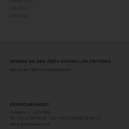
August 2012
auf
Juli 2012
der
Juni 2012
Wiedner
Hauptstraße.
Dabei
geriet
die
gesamte
Lüftungsanlage
und
SPENDE AN DEN ÖBFV-SCHNELLHILFEFONDS
in
Was ist der ÖBFV-Schnellhilfefonds?
weiterer
Folge
Teile
des
Restaurants
selbst
ERREICHBARKEIT
in
Voitgasse 4 · 1220 Wien
Brand.
Tel: +43 (1) 545 82 30 · Fax: +43 (1) 545 82 30 DW 13
Der
office @ feuerwehr.or.at
Besitzer,