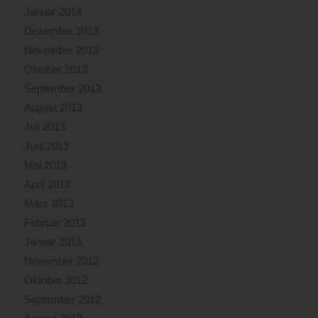
Januar 2014
und
27
Dezember 2013
Einsatzkräfte)
November 2013
abgelöscht
Oktober 2013
werden.
September 2013
Verletzt
wurde
August 2013
dabei
Juli 2013
niemand.
Juni 2013
Zu
einem
Mai 2013
weiteren
April 2013
Brand
März 2013
kam
Februar 2013
es
gegen
Januar 2013
09:15
November 2012
Uhr
Oktober 2012
in
einem
September 2012
Restaurant