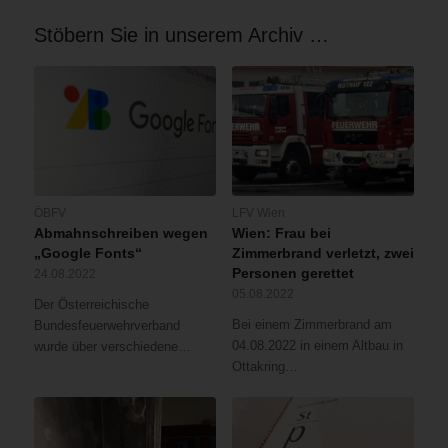
in
hatte
Wasserwerfer
der
den
Stöbern Sie in unserem Archiv …
und
vollen
Brand
Löschleitungen
Mannschaftsstärke
selbst
von
durchgeführt.
zu
der
Um
bekämpfen,
Drehleiter
09:30
erlitt
aus
Uhr
eine
eingesetzt.
wurde
Rauchgasvergiftung.
Die
schließlich
Auch
umfangreiche
von
ÖBFV
LFV Wien
dieser
Wasserversorgung
Abmahnschreiben wegen
Wien: Frau bei
Alarmstufe
Brand
wurde
„Google Fonts“
Zimmerbrand verletzt, zwei
drei
wurde
durch
Personen gerettet
24.08.2022
auf
durch
zwei
05.08.2022
zwei
eine
Der Österreichische
Großtanklöschfahrzeuge
und
Löschbereitschaft
Bei einem Zimmerbrand am
Bundesfeuerwehrverband
sichergestellt.
um
abgelöscht
04.08.2022 in einem Altbau in
wurde über verschiedene…
Durch
10:15
(insgesamt
Ottakring…
Einsatzkräfte
Uhr
sechs
von
auf
Fahrzeuge
Wien
Alarmstufe
und
Energie
eins
27