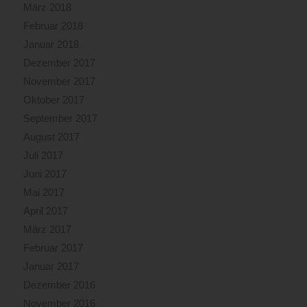
März 2018
09:30
Februar 2018
Uhr
wurde
Januar 2018
schließlich
Dezember 2017
von
November 2017
Alarmstufe
Oktober 2017
drei
auf
September 2017
zwei
August 2017
und
Juli 2017
um
10:15
Juni 2017
Uhr
Mai 2017
auf
April 2017
Alarmstufe
März 2017
eins
reduziert.
Februar 2017
Die
Januar 2017
weiteren
Dezember 2016
Nachlöscharbeiten
werden
November 2016