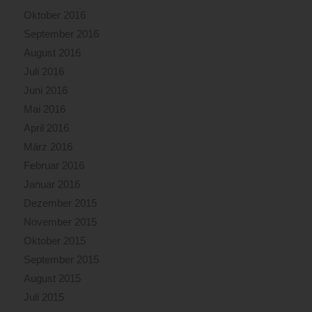
noch
Oktober 2016
bis
September 2016
in
August 2016
die
Nachmittagsstunden
Juli 2016
andauern.Bei
Juni 2016
diesem
Mai 2016
Brand,
dessen
April 2016
Ursache
März 2016
derzeit
Februar 2016
noch
Januar 2016
unbekannt
ist,
Dezember 2015
wurde
November 2015
glücklicherweise
Oktober 2015
niemand
verletzt.Gleichzeitig
September 2015
zwei
August 2015
weitere
Juli 2015
BrändeGegen