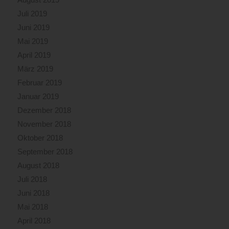
so
Juli 2019
die
darunter
Juni 2019
liegenden
Mai 2019
Glutnester
April 2019
nach
und
März 2019
nach
Februar 2019
ablöschen
Januar 2019
zu
Dezember 2018
können.
Diese
November 2018
kräfteraubende
Oktober 2018
Tätigkeit
September 2018
wurde
noch
August 2018
in
Juli 2018
der
Juni 2018
vollen
Mai 2018
Mannschaftsstärke
durchgeführt.
April 2018
Um