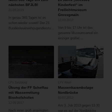
ersten
nächsten BFJLB!
Kinderfest“ im
Löschbereitschaft
Freilichtmuseum
21.08.2019
„Leopoldstadt“
Grossgmain
In genau 365 Tagen ist es
stand
12.09.2017
schon wieder soweit! Der 23.
das
Von 9 bis 17 Uhr ist das
Bundesfeuerwehrjugendleistungsbewerb…
ebenerdige
gesamte Museumsareal ein
Objekt
einziger großer…
bereits
in
Vollbrand
und
es
wurde
in
kurzen
Zeitabständen
LFV Salzburg
LFV Wien
auf
Übung der FF Scheffau
Massenkarambolage
mit Wasserrettung
Nordbrücke
Alarmstufe
Bischofshofen
zwei
03.07.2013
12.09.2017
und
Am 3. Juli 2013 gegen 13.30
drei
Nach einer groß angelegten
war es auf der Nordbrücke