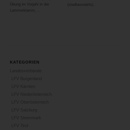
erhöht.Einsturzgefahr
Übung im Vorjahr in der
(stadtauswärts)…
verhindert
Lammerklamm,…
InnenangriffAufgrund
der
Holzbauweise
mit
Blechdach
und
der
Brandintensität
KATEGORIEN
war
das
Landesverbände
Objekt
LFV Burgenland
bereits
LFV Kärnten
nach
kurzer
LFV Niederösterreich
Zeit
LFV Oberösterreich
einsturzgefährdet
LFV Salzburg
und
LFV Steiermark
die
Feuerwehr
LFV Tirol
führte