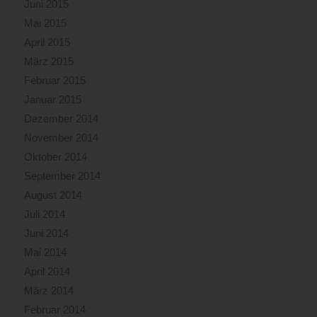
Juni 2015
04:45
Uhr
Mai 2015
kam
April 2015
es
März 2015
zu
einem
Februar 2015
Brand
Januar 2015
in
Dezember 2014
einem
November 2014
Laborraum
der
Oktober 2014
Technischen
September 2014
Universität.
August 2014
Dieser
Brand
Juli 2014
konnte
Juni 2014
durch
Mai 2014
eine
April 2014
Löschbereitschaft
(insgesamt
März 2014
sechs
Februar 2014
Fahrzeuge