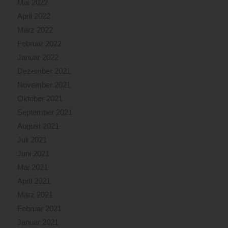
Mai 2022
es
April 2022
konnte
März 2022
mit
den
Februar 2022
sehr
Januar 2022
aufwändigen
Dezember 2021
Nachlöscharbeiten
November 2021
begonnen
werden.
Oktober 2021
Einige
September 2021
Teile
August 2021
der
Gebäudekonstruktion
Juli 2021
waren
Juni 2021
stehen
Mai 2021
geblieben
April 2021
und
waren
März 2021
nun
Februar 2021
unmittelbar
Januar 2021
vom