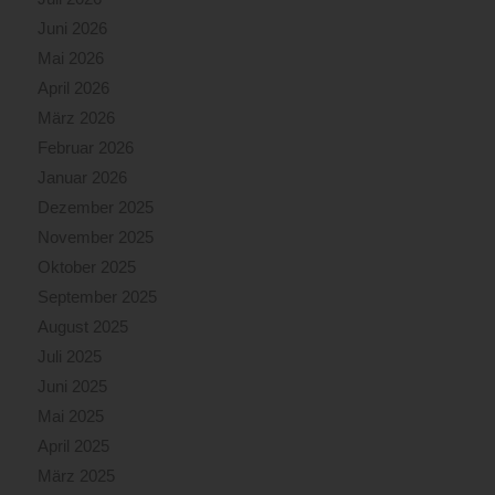
durch
Juni 2026
zwei
Mai 2026
Großtanklöschfahrzeuge
April 2026
sichergestellt.
Durch
März 2026
Einsatzkräfte
Februar 2026
von
Januar 2026
Wien
Dezember 2025
Energie
wurde
November 2025
die
Oktober 2025
Strom-
September 2025
und
Gasversorgung
August 2025
für
Juli 2025
das
Juni 2025
Objekt
Mai 2025
unterbrochen.Brechen
der
April 2025
BrandintensitätDurch
März 2025
den