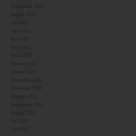
zu
September 2023
verhindern,
August 2023
wurde
die
Juli 2023
Brandstelle
Juni 2023
sukzessive
Mai 2023
mit
Löschschaum
April 2023
abgedeckt.Brand
März 2023
ausDer
Februar 2023
Brand
Januar 2023
war
um
Dezember 2022
etwa
November 2022
08:00
Oktober 2022
Uhr
bis
September 2022
auf
August 2022
zahlreiche
Juli 2022
Glutnester
Juni 2022
abgelöscht
und