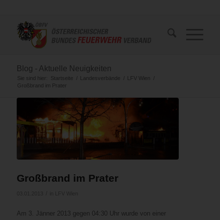
Blog - Aktuelle Neuigkeiten
Sie sind hier:
Startseite
/
Landesverbände
/
LFV Wien
/
Großbrand im Prater
Großbrand im Prater
/
03.01.2013
in
LFV Wien
Am 3. Jänner 2013 gegen 04:30 Uhr wurde von einer