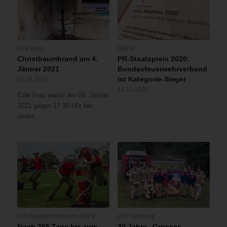
wurde
reduziert.
Einsatzkräfte)Wien
die
Die
(OTS)
Strom-
weiteren
–
und
Nachlöscharbeiten
Gegen
LFV Wien
ÖBFV
Gasversorgung
werden
04:30
Christbaumbrand am 4.
PR-Staatspreis 2020:
für
noch
Uhr
Jänner 2021
Bundesfeuerwehrverband
das
bis
wurde
ist Kategorie-Sieger
05.01.2021
Objekt
in
von
14.12.2020
unterbrochen.
die
Eine Frau wurde am 04. Jänner
einer
Nachmittagsstunden
2021 gegen 17:30 Uhr bei
Polizeistreife
andauern.
einem…
im
Prater
ein
Brand
in
einem
Restaurant
gemeldet.
Bei
Ankunft
LFV Niederösterreich
,
ÖBFV
LFV Salzburg
der
Noch 365 Tage bis zum
20 Jahre „Grosses