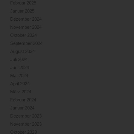
Februar 2025
massiven
Löschangriff
Januar 2025
konnte
Dezember 2024
die
November 2024
Brandintensität
Oktober 2024
schließlich
gebrochen
September 2024
und
August 2024
der
Juli 2024
Schutz
für
Juni 2024
die
Mai 2024
Nachbarobjekte
April 2024
gewährleistet
März 2024
werden.
Um
Februar 2024
ein
Januar 2024
Wiederaufflammen
Dezember 2023
der
zahlreichen
November 2023
Glutnester
Oktober 2023