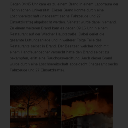
Gegen 04:45 Uhr kam es zu einem Brand in einem Laborraum der
Technischen Universität. Dieser Brand konnte durch eine
Löschbereitschaft (insgesamt sechs Fahrzeuge und 27
Einsatzkräfte) abgelöscht werden. Verletzt wurde dabei niemand.
Zu einem weiteren Brand kam es gegen 09:15 Uhr in einem
Restaurant auf der Wiedner Hauptstraße. Dabei geriet die
gesamte Lüftungsanlage und in weiterer Folge Teile des
Restaurants selbst in Brand. Der Besitzer, welcher noch mit
einem Handfeuerlöscher versucht hatte den Brand selbst zu
bekämpfen, erlitt eine Rauchgasvergiftung. Auch dieser Brand
wurde durch eine Löschbereitschaft abgelöscht (insgesamt sechs
Fahrzeuge und 27 Einsatzkräfte).
Wie(OTS)
Einsturzgefahr
Aufgrund
Brechen
Durch
Brand
Der
Bei
Gleichzeitig
Gegen
–
verhindert
der
der
den
aus
Brand
diesem
zwei
04:45
Gegen
Innenangriff
Holzbauweise
Brandintensität
massiven
war
Brand,
weitere
Uhr
04:30
mit
Löschangriff
um
dessen
Brände
kam
Uhr
Blechdach
konnte
etwa
Ursache
es
wurde
und
die
08:00
derzeit
zu
von
der
Brandintensität
Uhr
noch
einem
einer
Brandintensität