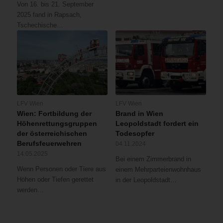
Hitzebelastung
Von 16. bis 21. September
die
die
reduzierten.
2025 fand in Rapsach,
verbliebenen
gesamte
Unterstützt
Tschechische…
Teile
Lüftungsanlage
durch
einzureißen,
und
die
um
in
Löschbereitschaften
so
weiterer
„Zentrale“
die
Folge
und
darunter
Teile
„Hernals“
liegenden
des
wurde
Glutnester
Restaurants
LFV Wien
LFV Wien
mit
nach
selbst
Wien: Fortbildung der
Brand in Wien
bis
und
in
Höhenrettungsgruppen
Leopoldstadt fordert ein
zu
nach
Brand.
der österreichischen
Todesopfer
15
ablöschen
Der
Berufsfeuerwehren
04.11.2024
Löschleitungen
zu
Besitzer,
14.05.2025
Bei einem Zimmerbrand in
gleichzeitig
können.
welcher
Wenn Personen oder Tiere aus
einem Mehrparteienwohnhaus
der
Diese
noch
Höhen oder Tiefen gerettet
in der Leopoldstadt…
Brand
kräfteraubende
mit
werden…
bekämpft.
Tätigkeit
einem
Dabei
wurde
Handfeuerlöscher
wurden
noch
versucht
auch