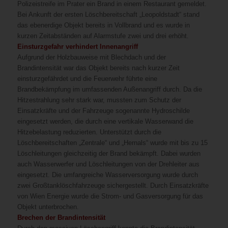
Polizeistreife im Prater ein Brand in einem Restaurant gemeldet.
Bei Ankunft der ersten Löschbereitschaft „Leopoldstadt“ stand
das ebenerdige Objekt bereits in Vollbrand und es wurde in
kurzen Zeitabständen auf Alarmstufe zwei und drei erhöht.
Einsturzgefahr verhindert Innenangriff
Aufgrund der Holzbauweise mit Blechdach und der
Brandintensität war das Objekt bereits nach kurzer Zeit
einsturzgefährdet und die Feuerwehr führte eine
Brandbekämpfung im umfassenden Außenangriff durch. Da die
Hitzestrahlung sehr stark war, mussten zum Schutz der
Einsatzkräfte und der Fahrzeuge sogenannte Hydroschilde
eingesetzt werden, die durch eine vertikale Wasserwand die
Hitzebelastung reduzierten. Unterstützt durch die
Löschbereitschaften „Zentrale“ und „Hernals“ wurde mit bis zu 15
Löschleitungen gleichzeitig der Brand bekämpft. Dabei wurden
auch Wasserwerfer und Löschleitungen von der Drehleiter aus
eingesetzt. Die umfangreiche Wasserversorgung wurde durch
zwei Großtanklöschfahrzeuge sichergestellt. Durch Einsatzkräfte
von Wien Energie wurde die Strom- und Gasversorgung für das
Objekt unterbrochen.
Brechen der Brandintensität