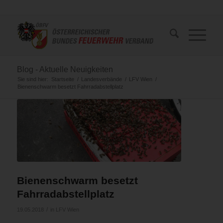
Blog - Aktuelle Neuigkeiten
Sie sind hier:
Startseite
/
Landesverbände
/
LFV Wien
/
Bienenschwarm besetzt Fahrradabstellplatz
Bienenschwarm besetzt
Fahrradabstellplatz
/
19.05.2018
in
LFV Wien