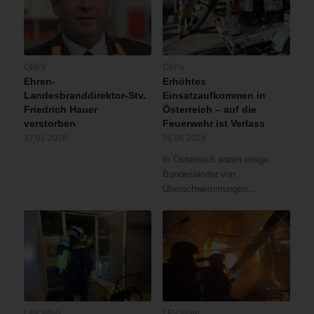
ÖBFV
ÖBFV
Ehren-
Erhöhtes
Landesbranddirektor-Stv.
Einsatzaufkommen in
Friedrich Hauer
Österreich – auf die
verstorben
Feuerwehr ist Verlass
27.01.2026
06.06.2024
In Österreich waren einige
Bundesländer von
Überschwemmungen…
LFV Wien
LFV Wien