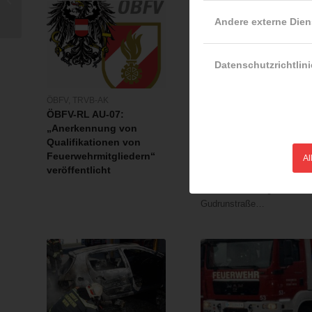
die Feuerwehr ist mit
Andere externe Dien
dabei
Datenschutzrichtlini
LFV Wien
ÖBFV
,
TRVB-AK
Schwerer Verkehrsunfal
ÖBFV-RL AU-07:
mit mehreren
„Anerkennung von
Fahrzeugen
Qualifikationen von
01.03.2024
Feuerwehrmitgliedern“
Al
veröffentlicht
Drei Pkw kollidieren in der
Bahnunterführung der
Gudrunstraße…