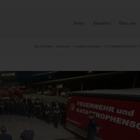
Home
Aktuelles
Über uns
Sie sind hier:
Startseite
/
Landesverbände
/
LFV Niederösterreich
/