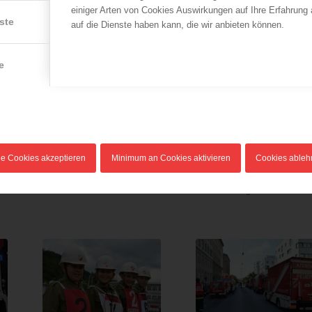
einiger Arten von Cookies Auswirkungen auf Ihre Erfahrung
ste
auf die Dienste haben kann, die wir anbieten können.
e
ÖBFV
ÖBFV
l
Die Zillen stehen bereit!
Feuerwehrmann starb
bei Unfall
15.09.2023
17.05.2019
Wir freuen uns gemeinsam
le Cookies akzeptieren
Minimum an Cookies aktivieren
Cookies able
Heute kam es in Golling
mit dem LFV Steiermark und
(Salzburg) im Rahmen einer
der Freiwilligen…
Veranstaltung…