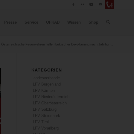
Presse
Service
ÖFKAD
Wissen
Shop
Österreichische Feuerwehren helfen belgischer Bevölkerung nach Jahrhun...
KATEGORIEN
Landesverbände
LFV Burgenland
LFV Kärnten
LFV Niederösterreich
LFV Oberösterreich
LFV Salzburg
LFV Steiermark
LFV Tirol
LFV Vorarlberg