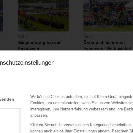
ÖBFV
ÖBFV
Siegerehrung bei der
Österreich ist erneut
Feuerwehr-
Feuerwehr-Weltmeister!
Weltmeisterschaft in
25.07.2026
Eisenstadt
nschutzeinstellungen
Bad Mühllacken aus
26.07.2026
Oberösterreich hat es
Mit einer würdigen
geschafft: Sie…
Schlussfeier fand der 18.
Internationale…
Wir können Cookies anfordern, die auf Ihrem Gerät eingeste
rwenden
Cookies, um uns mitzuteilen, wenn Sie unsere Websites be
interagieren, Ihre Nutzererfahrung verbessern und Ihre Bez
anpassen.
e
Klicken Sie auf die verschiedenen Kategorienüberschriften,
können auch einige Ihrer Einstellungen ändern. Beachten S