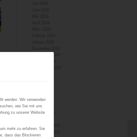
Juli 2026
Juni 2026
Mai 2026
April 2026
März 2026
Februar 2026
Januar 2026
Dezember 2025
November 2025
Oktober 2025
September 2025
August 2025
Juli 2025
Juni 2025
Mai 2025
llt werden. Wir verwenden
April 2025
suchen, wie Sie mit uns
März 2025
iehung zu unserer Website
Februar 2025
Januar 2025
Dezember 2024
 um mehr zu erfahren. Sie
November 2024
ie, dass das Blockieren