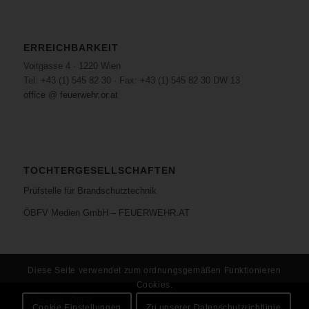
ERREICHBARKEIT
Voitgasse 4 · 1220 Wien
Tel: +43 (1) 545 82 30 · Fax: +43 (1) 545 82 30 DW 13
office @ feuerwehr.or.at
TOCHTERGESELLSCHAFTEN
Prüfstelle für Brandschutztechnik
ÖBFV Medien GmbH – FEUERWEHR.AT
Diese Seite verwendet zum ordnungsgemäßen Funktionieren
Cookies.
© Copyright - ÖBFV
Cookie Einstellungen
Zu unserer Datenschutzrichtlinie