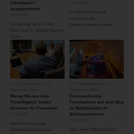
Arbeitgeber“
14.10.2021
ausgezeichnet
In tiefer Betroffenheit
06.03.2024
informieren der
Am Montag, dem 4. März
Landesfeuerwehrverband…
2024, fand im Weißen Saal der
Grazer…
LFV Oberösterreich
,
LFV
LFV Niederösterreich
,
LFV
Steiermark
,
ÖBFV
Steiermark
,
ÖBFV
Wenig Wissen über
Österreichische
Freiwilligkeit, hohes
Feuerwehren auf dem Weg
Ansehen für Feuerwehr
zu Waldbränden in
Nordmazedonien
11.10.2021
05.08.2021
Nachdem zwei junge
Nach einem Hilfsansuchen
Feuerwehrmitglieder aus