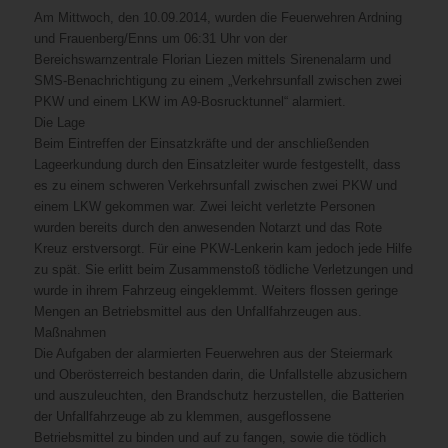
Am Mittwoch, den 10.09.2014, wurden die Feuerwehren Ardning
und Frauenberg/Enns um 06:31 Uhr von der
Bereichswarnzentrale Florian Liezen mittels Sirenenalarm und
SMS-Benachrichtigung zu einem „Verkehrsunfall zwischen zwei
PKW und einem LKW im A9-Bosrucktunnel“ alarmiert.
Die Lage
Beim Eintreffen der Einsatzkräfte und der anschließenden
Lageerkundung durch den Einsatzleiter wurde festgestellt, dass
es zu einem schweren Verkehrsunfall zwischen zwei PKW und
einem LKW gekommen war. Zwei leicht verletzte Personen
wurden bereits durch den anwesenden Notarzt und das Rote
Kreuz erstversorgt. Für eine PKW-Lenkerin kam jedoch jede Hilfe
zu spät. Sie erlitt beim Zusammenstoß tödliche Verletzungen und
wurde in ihrem Fahrzeug eingeklemmt. Weiters flossen geringe
Mengen an Betriebsmittel aus den Unfallfahrzeugen aus.
Maßnahmen
Die Aufgaben der alarmierten Feuerwehren aus der Steiermark
und Oberösterreich bestanden darin, die Unfallstelle abzusichern
und auszuleuchten, den Brandschutz herzustellen, die Batterien
der Unfallfahrzeuge ab zu klemmen, ausgeflossene
Betriebsmittel zu binden und auf zu fangen, sowie die tödlich