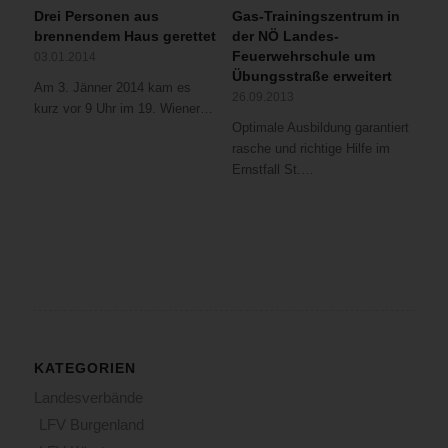
Drei Personen aus
Gas-Trainingszentrum in
brennendem Haus gerettet
der NÖ Landes-
Feuerwehrschule um
03.01.2014
Übungsstraße erweitert
Am 3. Jänner 2014 kam es
26.09.2013
kurz vor 9 Uhr im 19. Wiener…
Optimale Ausbildung garantiert
rasche und richtige Hilfe im
Ernstfall St.…
KATEGORIEN
Landesverbände
LFV Burgenland