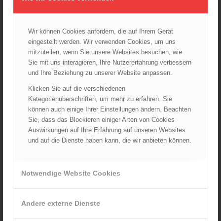
Wien: Fortbildung der Höhenrettungsgruppen der
österreichischen Berufsfeuerwehren
14.05.2025 - 15:08
Wir können Cookies anfordern, die auf Ihrem Gerät
Brand in Wien Leopoldstadt fordert ein Todesopfer
eingestellt werden. Wir verwenden Cookies, um uns
04.11.2024 - 13:03
mitzuteilen, wenn Sie unsere Websites besuchen, wie
Sie mit uns interagieren, Ihre Nutzererfahrung verbessern
Großeinsatz in Wien-Mariahilf
und Ihre Beziehung zu unserer Website anpassen.
28.10.2024 - 11:13
Klicken Sie auf die verschiedenen
Kellerbrand in Wien Meidling mit Todesfolge
Kategorienüberschriften, um mehr zu erfahren. Sie
25.10.2024 - 10:02
können auch einige Ihrer Einstellungen ändern. Beachten
Sie, dass das Blockieren einiger Arten von Cookies
Wiener Sicherheitsfest 2024
Auswirkungen auf Ihre Erfahrung auf unseren Websites
24.10.2024 - 10:02
und auf die Dienste haben kann, die wir anbieten können.
Wiener Feuerwehrmuseum bei der Lange Nacht der Museen
am 5. Oktober 2024
01.10.2024 - 10:48
Notwendige Website Cookies
Dramatische Menschenrettung bei Zimmerbrand
08.09.2024 - 11:36
Andere externe Dienste
Wiener Feuerwehrfest 2024