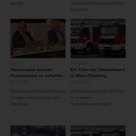
Operational Response to Major
Notrufs…
Accidents…
ÖBFV
LFV Wien
Teuerungen machen
Ein Toter bei Zimmerbrand
Feuerwehren zu schaffen
in Wien Ottakring
01.09.2021
31.05.2019
Nationalratspräsident Wolfgang
Donnerstagabend (30.05.2019)
Sobotka diskutierte mit dem
ist in einem
Präsidium…
Mehrparteienwohnhaus…