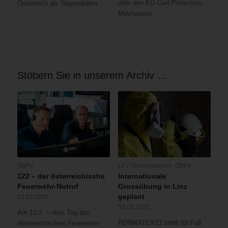
über den EU Civil Protection
Österreich als Stipendiaten…
Mechanism…
Stöbern Sie in unserem Archiv …
ÖBFV
LFV Oberösterreich
,
ÖBFV
122 – der österreichische
Internationale
Feuerwehr-Notruf
Grossübung in Linz
geplant
12.02.2026
08.05.2023
Am 12.2. – dem Tag des
FORMATEX23 steht für Full
österreichischen Feuerwehr-