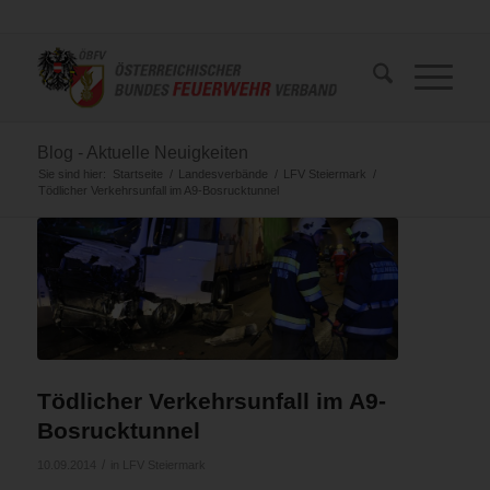
Blog - Aktuelle Neuigkeiten
Sie sind hier:
Startseite
/
Landesverbände
/
LFV Steiermark
/
Tödlicher Verkehrsunfall im A9-Bosrucktunnel
Tödlicher Verkehrsunfall im A9-
Bosrucktunnel
/
10.09.2014
in
LFV Steiermark