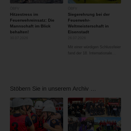
ÖBFV
ÖBFV
Hitzestress im
Siegerehrung bei der
Feuerwehreinsatz: Die
Feuerwehr-
Mannschaft im Blick
Weltmeisterschaft in
behalten!
Eisenstadt
30.07.2026
26.07.2026
Mit einer würdigen Schlussfeier
fand der 18. Internationale…
Stöbern Sie in unserem Archiv …