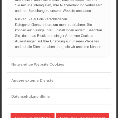
25.10.2024 - 10:02
Sie mit uns interagieren, Ihre Nutzererfahrung verbessern
und Ihre Beziehung zu unserer Website anpassen.
Wiener Sicherheitsfest 2024
24.10.2024 - 10:02
Klicken Sie auf die verschiedenen
Kategorienüberschriften, um mehr zu erfahren. Sie
Wiener Feuerwehrmuseum bei der Lange Nacht der Museen
können auch einige Ihrer Einstellungen ändern. Beachten
am 5. Oktober 2024
Sie, dass das Blockieren einiger Arten von Cookies
01.10.2024 - 10:48
Auswirkungen auf Ihre Erfahrung auf unseren Websites
Dramatische Menschenrettung bei Zimmerbrand
und auf die Dienste haben kann, die wir anbieten können.
08.09.2024 - 11:36
Wiener Feuerwehrfest 2024
20.08.2024 - 13:55
Notwendige Website Cookies
Andere externe Dienste
ARCHIV
August 2026
Datenschutzrichtlinie
Juli 2026
Juni 2026
Mai 2026