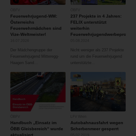
ÖBFV
ÖBFV
Feuerwehrjugend-WM:
237 Projekte in 4 Jahren:
Österreichs
FELIX unterstützt
Feuerwehrmädchen sind
weiterhin
Vize-Weltmeister!
Feuerwehrjugendwerbeprojekt
16.07.2026
05.08.2024
Der Mädchengruppe der
Nicht weniger als 237 Projekte
Feuerwehrjugend Mitteregg-
rund um die Feuerwehrjugend
Haagen Sand…
unterstützte…
ÖBFV
LFV Wien
Handbuch „Einsatz im
Autobahnausfahrt wegen
ÖBB Gleisbereich“ wurde
Scherbenmeer gesperrt
aktualisiert
05.02.2019