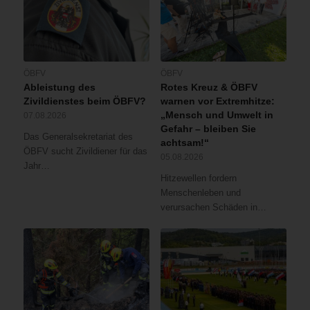
ÖBFV
ÖBFV
Ableistung des
Rotes Kreuz & ÖBFV
Zivildienstes beim ÖBFV?
warnen vor Extremhitze:
„Mensch und Umwelt in
07.08.2026
Gefahr – bleiben Sie
Das Generalsekretariat des
achtsam!“
ÖBFV sucht Zivildiener für das
05.08.2026
Jahr…
Hitzewellen fordern
Menschenleben und
verursachen Schäden in…