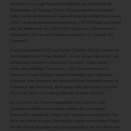
Nachdem zwei junge Feuerwehrmitglieder aus Österreich als
Stipendiaten am heurigen Forum Alpbach teilnehmen konnten,
trafen sie letzte Woche mit Feuerwehrpräsident Albert Kern sowie
„ihren“ Landesfeuerwehrkommandanten, LBD Reinhard Leichtfried
aus der Steiermark und LBD Robert Mayer aus Oberösterreich,
zusammen. Ziel war ein Gedankenaustausch zur Zukunft der
Feuerwehr.
Paul Haunschmied (OÖ) und Daniel Frühwirth (Stmk) nutzten die
Seminarwoche im Tiroler Alpbach, um mit jungen Menschen aus
zahlreichen Nationen in Austausch zu treten. Dabei wurde –
neben den jeweiligen Seminaren – das Feuerwehrwesen in
Österreich sowie künftige Herausforderungen ganz allgemein
diskutiert. Das Interesse am ehrenamtlichen Feuerwehrwesen in
Österreich war sehr hoch, auch wenn viele Menschen zwischen
20 und 30 Jahren sehr wenig über das System wussten.
Im Gespräch mit Feuerwehrpräsident Kern und den zwei
Landesfeuerwehrkommandanten stellten die zwei jungen
Kameraden vertiefende Fragen zum System und erläuterten ihre
Sicht der Entwicklungen. Gemeinsam wurde essenziellen Fragen
auf den Grund gegangen und Lösungsansätze aus den Bereichen