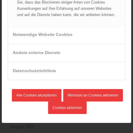
Sie, dass das Blockieren einiger Arten von Cookies
Auswirkungen auf Ihre Erfahrung auf unseren Websites
und auf die Dienste haben kann, die wir anbieten können.
ARCHIV
August 2026
Notwendige Website Cookies
Juli 2026
Juni 2026
Andere externe Dienste
Mai 2026
April 2026
März 2026
Datenschutzrichtlinie
Februar 2026
Januar 2026
Dezember 2025
Alle Cookies akzeptieren
Minimum an Cookies aktivieren
November 2025
Cookies ablehnen
Oktober 2025
September 2025
August 2025