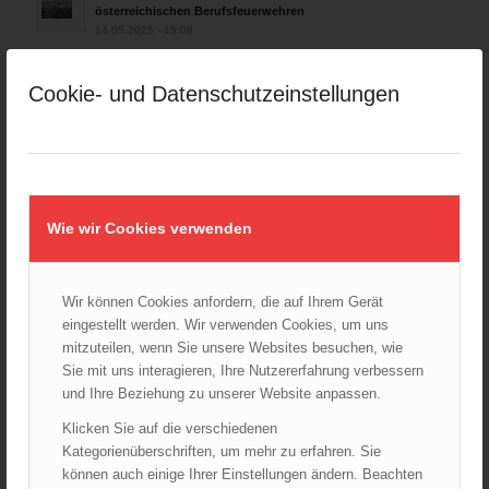
österreichischen Berufsfeuerwehren
14.05.2025 - 15:08
Brand in Wien Leopoldstadt fordert ein Todesopfer
04.11.2024 - 13:03
Cookie- und Datenschutzeinstellungen
Großeinsatz in Wien-Mariahilf
28.10.2024 - 11:13
Kellerbrand in Wien Meidling mit Todesfolge
25.10.2024 - 10:02
Wie wir Cookies verwenden
Wiener Sicherheitsfest 2024
24.10.2024 - 10:02
Wir können Cookies anfordern, die auf Ihrem Gerät
Wiener Feuerwehrmuseum bei der Lange Nacht der Museen
eingestellt werden. Wir verwenden Cookies, um uns
am 5. Oktober 2024
mitzuteilen, wenn Sie unsere Websites besuchen, wie
01.10.2024 - 10:48
Sie mit uns interagieren, Ihre Nutzererfahrung verbessern
Dramatische Menschenrettung bei Zimmerbrand
und Ihre Beziehung zu unserer Website anpassen.
08.09.2024 - 11:36
Klicken Sie auf die verschiedenen
Kategorienüberschriften, um mehr zu erfahren. Sie
Wiener Feuerwehrfest 2024
20.08.2024 - 13:55
können auch einige Ihrer Einstellungen ändern. Beachten