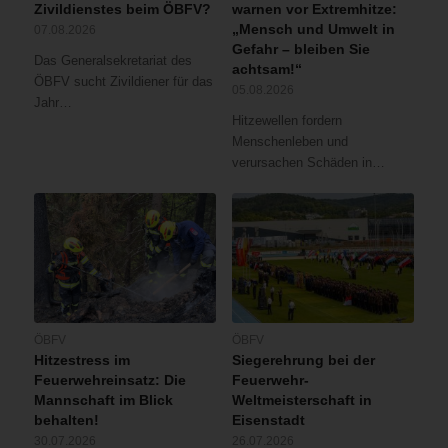
Zivildienstes beim ÖBFV?
warnen vor Extremhitze:
„Mensch und Umwelt in
07.08.2026
Gefahr – bleiben Sie
Das Generalsekretariat des
achtsam!“
ÖBFV sucht Zivildiener für das
05.08.2026
Jahr…
Hitzewellen fordern
Menschenleben und
verursachen Schäden in…
ÖBFV
ÖBFV
Hitzestress im
Siegerehrung bei der
Feuerwehreinsatz: Die
Feuerwehr-
Mannschaft im Blick
Weltmeisterschaft in
behalten!
Eisenstadt
30.07.2026
26.07.2026