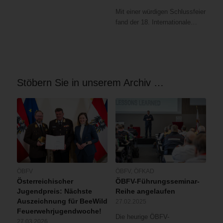
Mit einer würdigen Schlussfeier
fand der 18. Internationale…
Stöbern Sie in unserem Archiv …
ÖBFV
ÖBFV
,
ÖFKAD
Österreichischer
ÖBFV-Führungsseminar-
Jugendpreis: Nächste
Reihe angelaufen
Auszeichnung für BeeWild
27.02.2025
Feuerwehrjugendwoche!
Die heurige ÖBFV-
27.03.2026