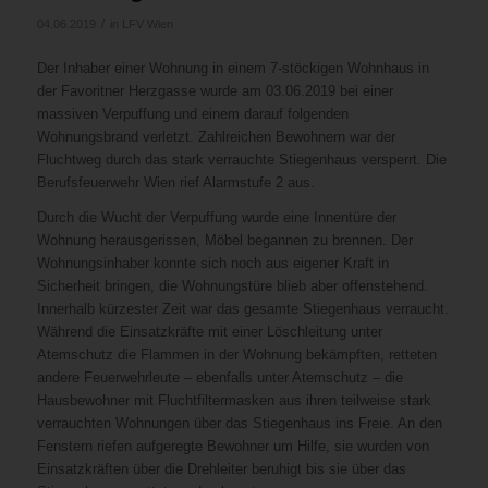
/
04.06.2019
in
LFV Wien
Der Inhaber einer Wohnung in einem 7-stöckigen Wohnhaus in
der Favoritner Herzgasse wurde am 03.06.2019 bei einer
massiven Verpuffung und einem darauf folgenden
Wohnungsbrand verletzt. Zahlreichen Bewohnern war der
Fluchtweg durch das stark verrauchte Stiegenhaus versperrt. Die
Berufsfeuerwehr Wien rief Alarmstufe 2 aus.
Durch die Wucht der Verpuffung wurde eine Innentüre der
Wohnung herausgerissen, Möbel begannen zu brennen. Der
Wohnungsinhaber konnte sich noch aus eigener Kraft in
Sicherheit bringen, die Wohnungstüre blieb aber offenstehend.
Innerhalb kürzester Zeit war das gesamte Stiegenhaus verraucht.
Während die Einsatzkräfte mit einer Löschleitung unter
Atemschutz die Flammen in der Wohnung bekämpften, retteten
andere Feuerwehrleute – ebenfalls unter Atemschutz – die
Hausbewohner mit Fluchtfiltermasken aus ihren teilweise stark
verrauchten Wohnungen über das Stiegenhaus ins Freie. An den
Fenstern riefen aufgeregte Bewohner um Hilfe, sie wurden von
Einsatzkräften über die Drehleiter beruhigt bis sie über das