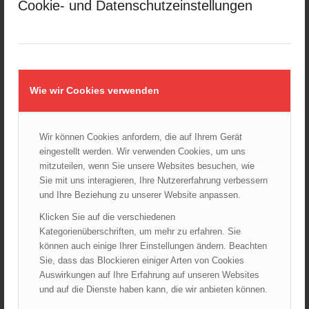
Cookie- und Datenschutzeinstellungen
Kellerbrand in Wien Meidling mit Todesfolge
25.10.2024 - 10:02
Wiener Sicherheitsfest 2024
24.10.2024 - 10:02
Wie wir Cookies verwenden
Wiener Feuerwehrmuseum bei der Lange Nacht der Museen
am 5. Oktober 2024
01.10.2024 - 10:48
Wir können Cookies anfordern, die auf Ihrem Gerät
Dramatische Menschenrettung bei Zimmerbrand
eingestellt werden. Wir verwenden Cookies, um uns
08.09.2024 - 11:36
mitzuteilen, wenn Sie unsere Websites besuchen, wie
Wiener Feuerwehrfest 2024
Sie mit uns interagieren, Ihre Nutzererfahrung verbessern
20.08.2024 - 13:55
und Ihre Beziehung zu unserer Website anpassen.
Klicken Sie auf die verschiedenen
Kategorienüberschriften, um mehr zu erfahren. Sie
können auch einige Ihrer Einstellungen ändern. Beachten
ARCHIV
Sie, dass das Blockieren einiger Arten von Cookies
August 2026
Auswirkungen auf Ihre Erfahrung auf unseren Websites
und auf die Dienste haben kann, die wir anbieten können.
Juli 2026