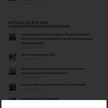
26.07.2026 - 13:39
AKTUELLES AUS DEN
LANDESFEUERWEHRVERBÄNDEN
Rettungshunde-Staffel der Wiener Feuerwehr gewinnt
Mannschafts-Weltmeistertitel bei der 29. Rettungshunde
Weltmeisterschaft
30.09.2025 - 10:55
Wiener Feuerwehrfest 2025
06.08.2025 - 17:00
Wien: Fortbildung der Höhenrettungsgruppen der
österreichischen Berufsfeuerwehren
14.05.2025 - 15:08
Brand in Wien Leopoldstadt fordert ein Todesopfer
04.11.2024 - 13:03
Großeinsatz in Wien-Mariahilf
28.10.2024 - 11:13