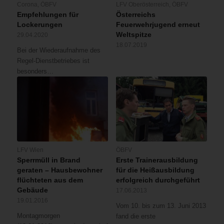
Corona
,
ÖBFV
LFV Oberösterreich
,
ÖBFV
Empfehlungen für
Österreichs
Lockerungen
Feuerwehrjugend erneut
Weltspitze
29.04.2020
18.07.2019
Bei der Wiederaufnahme des
Regel-Dienstbetriebes ist
besonders…
LFV Wien
ÖBFV
Sperrmüll in Brand
Erste Trainerausbildung
geraten – Hausbewohner
für die Heißausbildung
flüchteten aus dem
erfolgreich durchgeführt
Gebäude
17.06.2013
19.01.2016
Vom 10. bis zum 13. Juni 2013
Montagmorgen
fand die erste