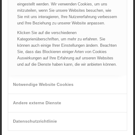
Juli 2026
eingestellt werden. Wir verwenden Cookies, um uns
mitzuteilen, wenn Sie unsere Websites besuchen, wie
Juni 2026
Sie mit uns interagieren, Ihre Nutzererfahrung verbessern
Mai 2026
und Ihre Beziehung zu unserer Website anpassen.
April 2026
Klicken Sie auf die verschiedenen
März 2026
Kategorienüberschriften, um mehr zu erfahren. Sie
Februar 2026
können auch einige Ihrer Einstellungen ändern. Beachten
Januar 2026
Sie, dass das Blockieren einiger Arten von Cookies
Auswirkungen auf Ihre Erfahrung auf unseren Websites
Dezember 2025
und auf die Dienste haben kann, die wir anbieten können.
November 2025
Oktober 2025
September 2025
Notwendige Website Cookies
August 2025
Juli 2025
Andere externe Dienste
Juni 2025
Mai 2025
Datenschutzrichtlinie
April 2025
März 2025