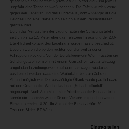
geladenen Schalungstafeln (etwa 2 x 3,5 Meter groß und jeweils
ungefähr eine Tonne schwer) losrissen. Die Tafeln wurden vorne
gegen den Ladekran und das Führerhaus, vom Anhänger auf die
Deichsel und eine Platte auch seitlich auf den Pannenstreifen
geschleudert.
Durch das Verrutschen der Ladung ragten die Schalungstafeln
seitlich bis zu 1,5 Meter über das Fahrzeug hinaus und der 200-
Liter-Hydrauliköltank des Ladekrans wurde massiv beschädigt.
Dadurch waren die beiden rechten der drei vorhandenen
Fahrspuren blockiert. Von der Berufsfeuerwehr Wien mussten die
Schalungstafeln einzeln mit einem Kran auf ein Ersatzfahrzeug
umgeladen beziehungsweise auf dem Lastwagen wieder so
positioniert werden, dass eine Weiterfahrt bis zur nächsten
Abfahrt möglich war. Der beschädigte Öltank wurde parallel dazu
mit den Geräten des Wechselaufbaus „Schadstoffunfall“
abgepumpt. Nach Abschluss aller Arbeiten an der Einsatzstelle
konnte die Fahrbahn wieder für den Verkehr freigegeben werden.
Einsatz beendet 18:30 Uhr Anzahl der Einsatzkräfte 20
Text und Bilder: BF Wien
Eintrag teilen