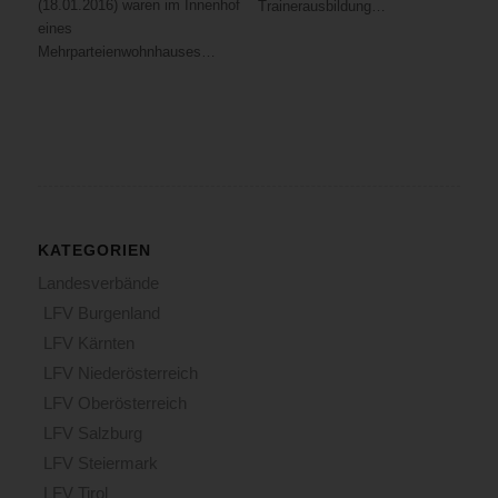
(18.01.2016) waren im Innenhof
Trainerausbildung…
eines
Mehrparteienwohnhauses…
KATEGORIEN
Landesverbände
LFV Burgenland
LFV Kärnten
LFV Niederösterreich
LFV Oberösterreich
LFV Salzburg
LFV Steiermark
LFV Tirol