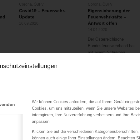
Corona
,
ÖBFV
Corona
,
ÖBFV
Covid19 – Feuerwehr-
Eigensicherung der
and
Update
Feuerwehrkräfte –
Antwort offen
16.09.2020
14.04.2020
Der Österreichische
Bundesfeuerwehrband hat
mit einem Schreiben…
nschutzeinstellungen
Wir können Cookies anfordern, die auf Ihrem Gerät eingeste
rwenden
Cookies, um uns mitzuteilen, wenn Sie unsere Websites be
LFV Wien
ÖBFV
interagieren, Ihre Nutzererfahrung verbessern und Ihre Bez
Eingeklemmte Person
Live aus Mulhouse: Bei
anpassen.
e
nach Unfall mit drei
der Feuerwehr zählt jed
Lkws
Sekunde
Klicken Sie auf die verschiedenen Kategorienüberschriften,
s
25.09.2013
16.07.2013
können auch einige Ihrer Einstellungen ändern. Beachten S