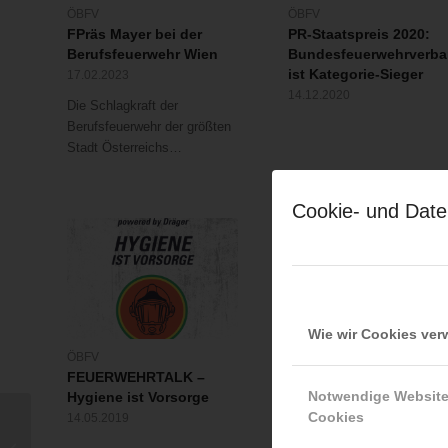
ÖBFV
ÖBFV
FPräs Mayer bei der
PR-Staatspreis 2020:
Berufsfeuerwehr Wien
Bundesfeuerwehrverb
ist Kategorie-Sieger
17.02.2023
14.12.2020
Die Schlagkraft der
Berufsfeuerwehr der größten
Stadt Österreichs…
Cookie- und Date
Wie wir Cookies ve
ÖBFV
LFV Wien
FEUERWEHRTALK –
Friedenslicht 2013
Notwendige Websit
Hygiene ist Vorsorge
22.12.2013
Cookies
14.05.2019
Auch heuer wieder kann da
Auf nach Salzburg!