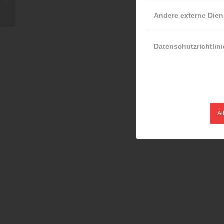
bereits zur Tradition
gewordene Friedenslicht…
Andere externe Dien
Datenschutzrichtlini
Al