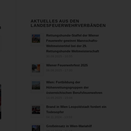
AKTUELLES AUS DEN
LANDESFEUERWEHRVERBÄNDEN
n
Rettungshunde-Staffel der Wiener
Feuerwehr gewinnt Mannschafts-
Weltmeistertitel bei der 29.
Rettungshunde Weltmeisterschaft
30.09.2025 - 10:55
Wiener Feuerwehrfest 2025
06.08.2025 - 17:00
Wien: Fortbildung der
Höhenrettungsgruppen der
österreichischen Berufsfeuerwehren
14.05.2025 - 15:08
Brand in Wien Leopoldstadt fordert ein
Todesopfer
04.11.2024 - 13:03
Großeinsatz in Wien-Mariahilf