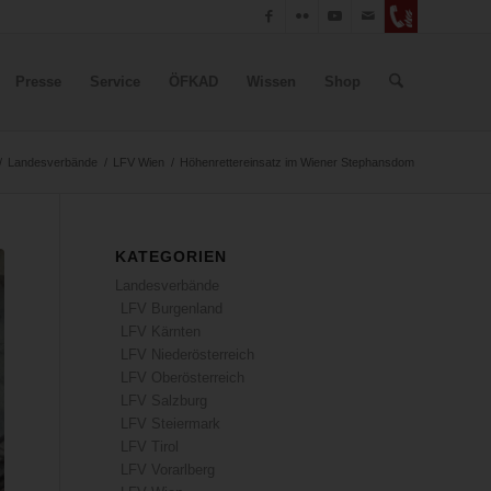
Presse
Service
ÖFKAD
Wissen
Shop
/
Landesverbände
/
LFV Wien
/
Höhenrettereinsatz im Wiener Stephansdom
KATEGORIEN
Landesverbände
LFV Burgenland
LFV Kärnten
LFV Niederösterreich
LFV Oberösterreich
LFV Salzburg
LFV Steiermark
LFV Tirol
LFV Vorarlberg