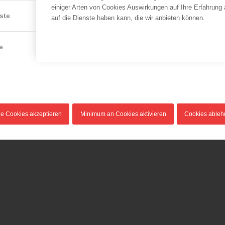
einiger Arten von Cookies Auswirkungen auf Ihre Erfahrung
Am 25. September 2013
Unter diesem Motto sind
ste
auf die Dienste haben kann, die wir anbieten können.
gegen 07.45 Uhr war es im
derzeit gesamt 270
Tunnel Rustenfeld…
Feuerwehrmitglieder…
e
le Cookies akzeptieren
Minimum an Cookies aktivieren
Cookies able