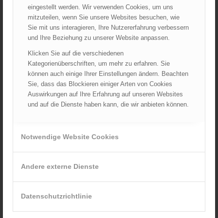
Juli 2026
eingestellt werden. Wir verwenden Cookies, um uns
mitzuteilen, wenn Sie unsere Websites besuchen, wie
Juni 2026
Sie mit uns interagieren, Ihre Nutzererfahrung verbessern
Mai 2026
und Ihre Beziehung zu unserer Website anpassen.
April 2026
Klicken Sie auf die verschiedenen
März 2026
Kategorienüberschriften, um mehr zu erfahren. Sie
Februar 2026
können auch einige Ihrer Einstellungen ändern. Beachten
Sie, dass das Blockieren einiger Arten von Cookies
Januar 2026
Auswirkungen auf Ihre Erfahrung auf unseren Websites
Dezember 2025
und auf die Dienste haben kann, die wir anbieten können.
November 2025
Oktober 2025
Notwendige Website Cookies
September 2025
August 2025
Juli 2025
Andere externe Dienste
Juni 2025
Mai 2025
Datenschutzrichtlinie
April 2025
März 2025