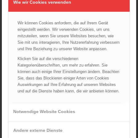
Wie wir Cookies verwenden
Wiener Feuerwehrfest 2024
20.08.2024 - 13:55
Wir können Cookies anfordern, die auf Ihrem Gerät
eingestellt werden. Wir verwenden Cookies, um uns
mitzuteilen, wenn Sie unsere Websites besuchen, wie
ARCHIV
Sie mit uns interagieren, Ihre Nutzererfahrung verbessern
August 2026
und Ihre Beziehung zu unserer Website anpassen.
Juli 2026
Klicken Sie auf die verschiedenen
Juni 2026
Kategorienüberschriften, um mehr zu erfahren. Sie
Mai 2026
können auch einige Ihrer Einstellungen ändern. Beachten
Sie, dass das Blockieren einiger Arten von Cookies
April 2026
Auswirkungen auf Ihre Erfahrung auf unseren Websites
März 2026
und auf die Dienste haben kann, die wir anbieten können.
Februar 2026
Januar 2026
Notwendige Website Cookies
Dezember 2025
November 2025
Oktober 2025
Andere externe Dienste
September 2025