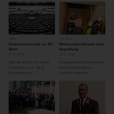
ÖBFV
LFV Wien
Diskussionsrunde zur EU-
Wohnungsvollbrand nach
Wahl
Verpuffung
07.03.2019
30.01.2019
Was hat die EU mit unserer
Ausgedehnter Zimmerbrand in
Feuerwehr zu tun, die ja
Wien-Leopoldstadt mit
Gemeindesache…
mehreren Verletzten.…