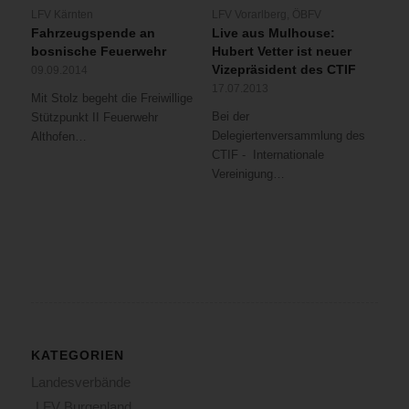
LFV Kärnten
LFV Vorarlberg
,
ÖBFV
Fahrzeugspende an
Live aus Mulhouse:
bosnische Feuerwehr
Hubert Vetter ist neuer
Vizepräsident des CTIF
09.09.2014
17.07.2013
Mit Stolz begeht die Freiwillige
Bei der
Stützpunkt II Feuerwehr
Delegiertenversammlung des
Althofen…
CTIF - Internationale
Vereinigung…
KATEGORIEN
Landesverbände
LFV Burgenland