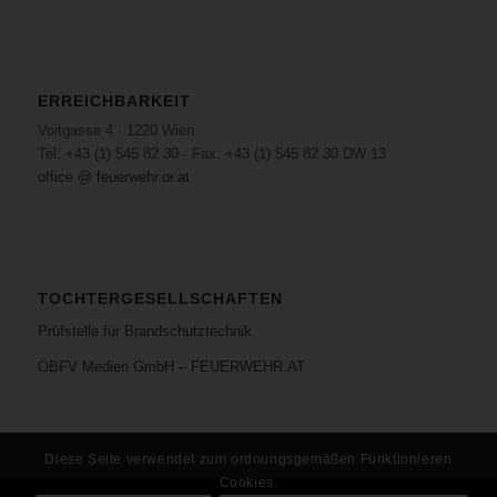
ERREICHBARKEIT
Voitgasse 4 · 1220 Wien
Tel: +43 (1) 545 82 30 · Fax: +43 (1) 545 82 30 DW 13
office @ feuerwehr.or.at
TOCHTERGESELLSCHAFTEN
Prüfstelle für Brandschutztechnik
ÖBFV Medien GmbH – FEUERWEHR.AT
Diese Seite verwendet zum ordnungsgemäßen Funktionieren
Cookies.