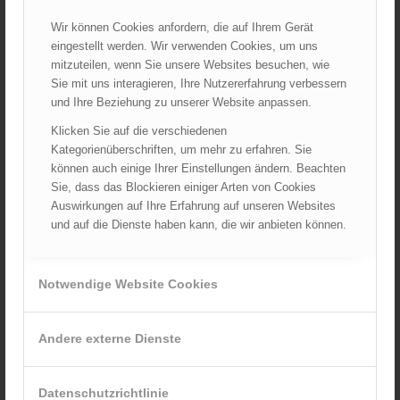
ARCHIV
Wir können Cookies anfordern, die auf Ihrem Gerät
eingestellt werden. Wir verwenden Cookies, um uns
August 2026
mitzuteilen, wenn Sie unsere Websites besuchen, wie
Juli 2026
Sie mit uns interagieren, Ihre Nutzererfahrung verbessern
Juni 2026
und Ihre Beziehung zu unserer Website anpassen.
Mai 2026
Klicken Sie auf die verschiedenen
April 2026
Kategorienüberschriften, um mehr zu erfahren. Sie
können auch einige Ihrer Einstellungen ändern. Beachten
März 2026
Sie, dass das Blockieren einiger Arten von Cookies
Februar 2026
Auswirkungen auf Ihre Erfahrung auf unseren Websites
Januar 2026
und auf die Dienste haben kann, die wir anbieten können.
Dezember 2025
November 2025
Notwendige Website Cookies
Oktober 2025
September 2025
Andere externe Dienste
August 2025
Juli 2025
Juni 2025
Datenschutzrichtlinie