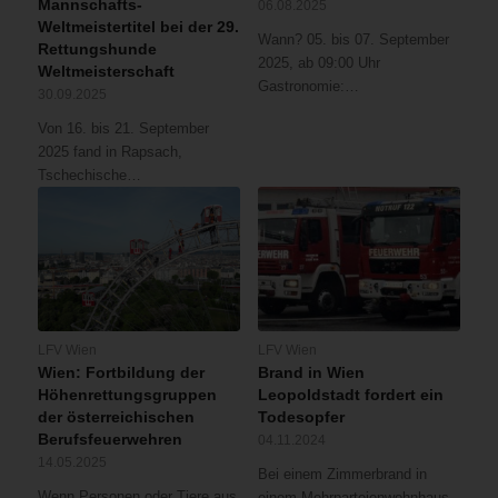
Mannschafts-
06.08.2025
Weltmeistertitel bei der 29.
Wann? 05. bis 07. September
Rettungshunde
2025, ab 09:00 Uhr
Weltmeisterschaft
Gastronomie:…
30.09.2025
Von 16. bis 21. September
2025 fand in Rapsach,
Tschechische…
LFV Wien
LFV Wien
Wien: Fortbildung der
Brand in Wien
Höhenrettungsgruppen
Leopoldstadt fordert ein
der österreichischen
Todesopfer
Berufsfeuerwehren
04.11.2024
14.05.2025
Bei einem Zimmerbrand in
Wenn Personen oder Tiere aus
einem Mehrparteienwohnhaus