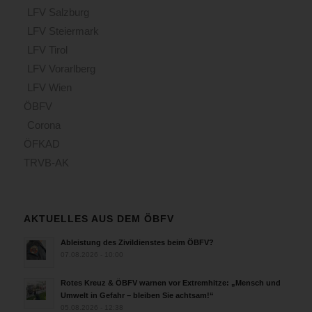
LFV Salzburg
LFV Steiermark
LFV Tirol
LFV Vorarlberg
LFV Wien
ÖBFV
Corona
ÖFKAD
TRVB-AK
AKTUELLES AUS DEM ÖBFV
Ableistung des Zivildienstes beim ÖBFV?
07.08.2026 - 10:00
Rotes Kreuz & ÖBFV warnen vor Extremhitze: „Mensch und
Umwelt in Gefahr – bleiben Sie achtsam!“
05.08.2026 - 12:38