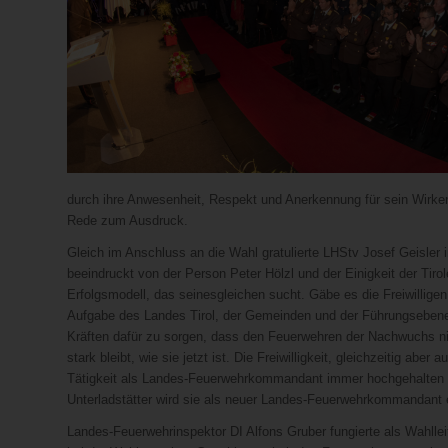
durch ihre Anwesenheit, Respekt und Anerkennung für sein Wirke
Rede zum Ausdruck.
Gleich im Anschluss an die Wahl gratulierte LHStv Josef Geisler i
beeindruckt von der Person Peter Hölzl und der Einigkeit der Tiro
Erfolgsmodell, das seinesgleichen sucht. Gäbe es die Freiwilligen
Aufgabe des Landes Tirol, der Gemeinden und der Führungsebene 
Kräften dafür zu sorgen, dass den Feuerwehren der Nachwuchs nic
stark bleibt, wie sie jetzt ist. Die Freiwilligkeit, gleichzeitig ab
Tätigkeit als Landes-Feuerwehrkommandant immer hochgehalten un
Unterladstätter wird sie als neuer Landes-Feuerwehrkommandant e
Landes-Feuerwehrinspektor DI Alfons Gruber fungierte als Wahlleit