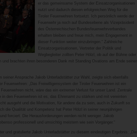
er das gemeinsame System der Einsatzorganisationen
nutzt und dadurch diesen erfolgreichen Weg für die
Tiroler Feuerwehren fortsetzt. Ich persönlich werde der
Feuerwehr ja noch auf Bundesebene als Vizepräsident
des Österreichischen Bundesfeuerwehrverbandes
erhalten bleiben und freue mich, mein Engagement in
dieser Funktion weiter einzubringen.“ Zahlreiche
Einsatzorganisationen, Vertreter der Politik und
Wegbegleiter zollten Peter Hölzl, ob auf der Bühne oder
n und brachten ihren besonderen Dank mit Standing Ovations am Ende seiner
n seiner Ansprache Jakob Unterladstätter zur Wahl, zeigte sich ebenfalls
ler Feuerwehren: „Das Freiwilligensystem der Tiroler Feuerwehren ist ein
 Feuerwehren nicht, wäre das ein extremer Verlust für unser Land. Zentrale
in den Feuerwehren ist es, das Ehrenamt zu stärken und mit vereinten
ht ausgeht und die Motivation, für andere da zu sein, auch in Zukunft so
er auch die Qualität und Kompetenz hat Peter Hölzl in seiner neunjährigen
d forciert. Die Herausforderungen werden nicht weniger. Jakob
benso professionell und umsichtig meistern wie sein Vorgänger.“
er und gratulierte Jakob Unterladstätter zu diesem eindeutigen Ergebnis: „Die