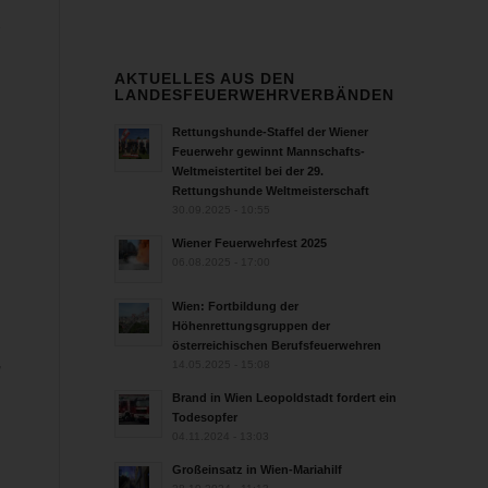
AKTUELLES AUS DEN
LANDESFEUERWEHRVERBÄNDEN
Rettungshunde-Staffel der Wiener
Feuerwehr gewinnt Mannschafts-
Weltmeistertitel bei der 29.
Rettungshunde Weltmeisterschaft
30.09.2025 - 10:55
Wiener Feuerwehrfest 2025
06.08.2025 - 17:00
Wien: Fortbildung der
Höhenrettungsgruppen der
österreichischen Berufsfeuerwehren
,
14.05.2025 - 15:08
Brand in Wien Leopoldstadt fordert ein
Todesopfer
04.11.2024 - 13:03
Großeinsatz in Wien-Mariahilf