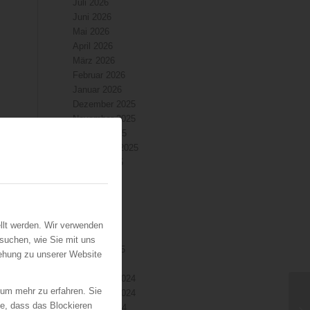
Juli 2026
Juni 2026
Mai 2026
April 2026
März 2026
Februar 2026
Januar 2026
Dezember 2025
November 2025
Oktober 2025
September 2025
August 2025
Juli 2025
Juni 2025
Mai 2025
April 2025
llt werden. Wir verwenden
März 2025
suchen, wie Sie mit uns
Februar 2025
iehung zu unserer Website
Januar 2025
Dezember 2024
 um mehr zu erfahren. Sie
November 2024
ie, dass das Blockieren
Oktober 2024