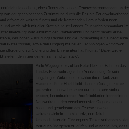
mir natürlich nie gedacht, eines Tages als Landes-Feuerwehrkommandant an der
ltigt von der geschlossenen Zustimmung durch die Bezirks-Feuerwehrverbände
band erfolgreich weiterzuführen und die kommenden Herausforderungen
ss und werde mich mit aller Kraft als neuer Landes-Feuerwehrkommandant im
tätter überwältigt vom einstimmigen Wahlergebnis und nennt bereits erste
sstärke, des hohen Ausbildungsstandes und die Vorbereitung auf zunehmende
Naturkatastrophen) sowie den Umgang mit neuen Technologien – Stichwort
ugendförderung zur Sicherung des Ehrenamtes hat Priorität.“ Dabei wird er
kt stellen, denn „nur gemeinsam sind wir stark“.
Viele Wegbegleiter zollten Peter Hölzl im Rahmen des
Landes-Feuerwehrtages ihre Anerkennung für sein
langjähriges Wirken und brachten ihren Dank zum
Ausdruck. Peter Hölzl blickt dabei zurück: „In meiner
gesamten Feuerwehrkarriere durfte ich sehr vieles
erleben, beeindruckende Persönlichkeiten kennenlernen
Netzwerke mit den verschiedensten Organisationen
bilden und gemeinsam das Feuerwehrwesen
weiterentwickeln. Ich bin stolz, nun Jakob
Unterladstätter die Führung des Tiroler Verbandes voller
Vertrauen übergeben zu dürfen und wünsche ihm, dass