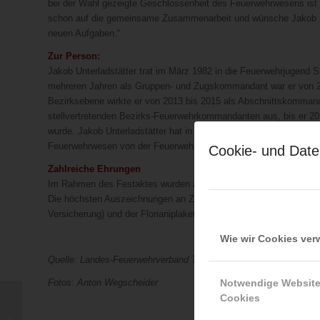
bei der Wahl gezeigte Geschlossenheit des Feuerwehrwesens ist dr
schon auf die gemeinsame Zusammenarbeit und wünsche Jakob Unte
neuen Aufgaben.“
Zur Person:
Jakob Unterladstätter trat im März 1982 in die Feuerwehrjugend St
mehreren Jahren als Gruppen- und Zugskommandant war er von 20
Bezirksebene wirkte er von 2013 bis 2015 als Abschnittskommand
stellvertretenden Bezirks-Feuerwehrkommandanten aus, bis er
wurde. Jakob Unterladstätter hat in dieser Zeit viele Aufgaben
Feuerwehrwesen von der Feuerwehrjugend aufwärts.
Cookie- und Date
Zahlreiche Ehrungen
Im Rahmen des Festaktes wurden auch zahlreiche Ehrungen und 
Die höchsten Auszeichnungen an Zivilpersonen ergingen mit der Flo
Versicherung) und der Florianiplakette in Silber an Ing. Bernhard S
Wie wir Cookies ve
Quelle: Landes-Feuerwehrverband Tirol
Notwendige Websit
Fotos: Anton Wegscheider
Cookies
Verkehrsunfall am