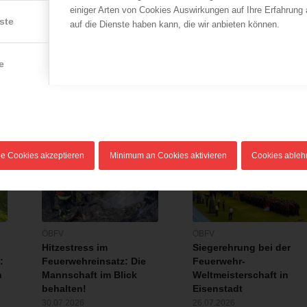
Eintrag teile
einiger Arten von Cookies Auswirkungen auf Ihre Erfahrung
ste
auf die Dienste haben kann, die wir anbieten können.
e
le Cookies akzeptieren
Minimum an Cookies aktivieren
Cookies able
ÖBFV
ÖBFV
Hitzestress im
Siegerehrung bei der
:
Feuerwehreinsatz: Die
Feuerwehr-
n
Mannschaft im Blick
Weltmeisterschaft in
behalten!
Eisenstadt
30.07.2026
26.07.2026