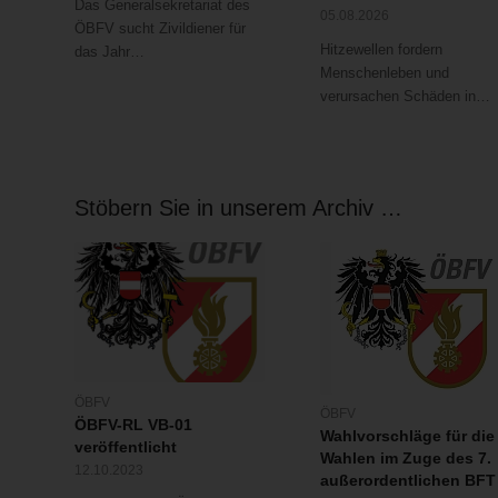
Das Generalsekretariat des
05.08.2026
ÖBFV sucht Zivildiener für
Hitzewellen fordern
das Jahr…
Menschenleben und
verursachen Schäden in…
Stöbern Sie in unserem Archiv …
ÖBFV
ÖBFV
ÖBFV-RL VB-01
Wahlvorschläge für die
veröffentlicht
Wahlen im Zuge des 7.
12.10.2023
außerordentlichen BFT