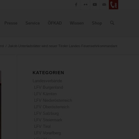
Presse
Service
ÖFKAD
Wissen
Shop
rol
/
Jakob Unterladstätter wird neuer Tiroler Landes-Feuerwehrkommandant
KATEGORIEN
Landesverbände
LFV Burgenland
LFV Kärnten
LFV Niederösterreich
LFV Oberösterreich
LFV Salzburg
LFV Steiermark
LFV Tirol
LFV Vorarlberg