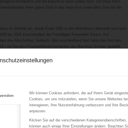
ingend erforderlich und die braucht er auch später noch. Ich freue mich
rladstätter einen guten Start in das neue Amt sowie alles Gute für die
rass im Zillertal ein, wurde Ende 1985 in den Aktivdienst überstellt und nach
03 bis 2015 Kommandant der Freiwilligen Feuerwehr Strass. Auf
ant des Abschnittes Jenbach, übte anschließend drei Jahre das Amt des
 2018 zum Bezirks-Feuerwehrkommandanten des Bezirkes Schwaz gewählt
 und Herausforderungen auf allen Ebenen angenommen und kennt das
nschutzeinstellungen
Auszeichnungen an verdiente Feuerwehrkameraden verliehen.
rianiplakette in Gold an Dr. Walter Schieferer (ehem. Vorstand Tiroler
tibernitz (Landesstelle für Brandverhütung).
Wir können Cookies anfordern, die auf Ihrem Gerät eingeste
rwenden
Cookies, um uns mitzuteilen, wenn Sie unsere Websites be
interagieren, Ihre Nutzererfahrung verbessern und Ihre Bez
anpassen.
e
Klicken Sie auf die verschiedenen Kategorienüberschriften,
können auch einige Ihrer Einstellungen ändern. Beachten S