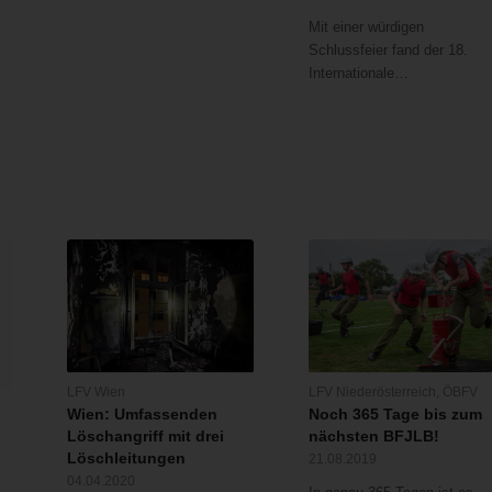
Mit einer würdigen
Schlussfeier fand der 18.
Internationale…
LFV Wien
LFV Niederösterreich
,
ÖBFV
Wien: Umfassenden
Noch 365 Tage bis zum
Löschangriff mit drei
nächsten BFJLB!
Löschleitungen
21.08.2019
04.04.2020