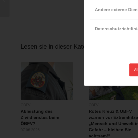
Wiener Schottenring
Andere externe Dien
Datenschutzrichtlini
Lesen sie in dieser Kategorie weiter …
Al
ÖBFV
ÖBFV
Ableistung des
Rotes Kreuz & ÖBFV
Zivildienstes beim
warnen vor Extremhitze
ÖBFV?
„Mensch und Umwelt i
Gefahr – bleiben Sie
07.08.2026
achtsam!“