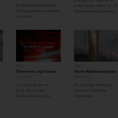
In genau 365 Tagen ist es
Ein Wohnungsbrand eines
schon wieder soweit! Der 23
Mehrparteienhauses breitete
Bundesfeuerwehrjugendleistungsbewerb…
sich durch…
ÖBFV
ÖBFV
Österreich sagt Danke
Akute Waldbrandgefahr
30.11.2013
23.07.2013
Am Samstag, den en
Die derzeitige Wetterlage
30.11.2013 lud das
verwöhnt Österreichs
Bundesministerium für…
Bürgerinnen…
019)