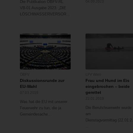
Die Publikation ÖBFV-RL
04.09.2023
VB-01 Ausgabe 2023: „DIE
LÖSCHWASSERVERSORGUNG“…
ÖBFV
LFV Wien
Diskussionsrunde zur
Frau und Hund im Eis
EU-Wahl
eingebrochen – beide
gerettet
07.03.2019
22.01.2019
Was hat die EU mit unserer
Die Berufsfeuerwehr wurde
Feuerwehr zu tun, die ja
am
Gemeindesache…
Dienstagvormittag (22.01.2
…