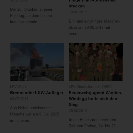
Fingern im Abflusssieb
30.10.2018
stecken
Der 26. Oktober ist jener
19.05.2017
Feiertag, an dem unsere
Ein rund einjähriges Mädchen
immerwährende…
blieb am 19.05.2017 mit
ihren…
LFV Wien
LFV Oberösterreich
,
ÖBFV
Brennender LKW-Aufleger
Feuerwehrjugend Winden-
Windegg holte sich den
09.07.2015
Sieg
Aus bisher unbekannter
25.08.2012
Ursache war am 9. Juli 2015
In der Hitze zur schnellsten
im hinteren…
Zeit Von Freitag, 24. bis 26.…