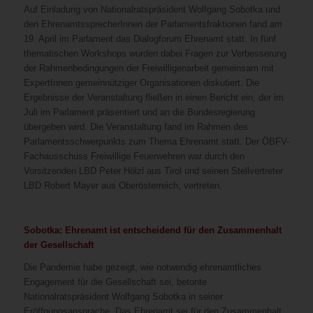
Auf Einladung von Nationalratspräsident Wolfgang Sobotka und
den EhrenamtssprecherInnen der Parlamentsfraktionen fand am
19. April im Parlament das Dialogforum Ehrenamt statt. In fünf
thematischen Workshops wurden dabei Fragen zur Verbesserung
der Rahmenbedingungen der Freiwilligenarbeit gemeinsam mit
ExpertInnen gemeinnütziger Organisationen diskutiert. Die
Ergebnisse der Veranstaltung fließen in einen Bericht ein, der im
Juli im Parlament präsentiert und an die Bundesregierung
übergeben wird. Die Veranstaltung fand im Rahmen des
Parlamentsschwerpunkts zum Thema Ehrenamt statt. Der ÖBFV-
Fachausschuss Freiwillige Feuerwehren war durch den
Vorsitzenden LBD Peter Hölzl aus Tirol und seinen Stellvertreter
LBD Robert Mayer aus Oberösterreich, vertreten.
Sobotka: Ehrenamt ist entscheidend für den Zusammenhalt
der Gesellschaft
Die Pandemie habe gezeigt, wie notwendig ehrenamtliches
Engagement für die Gesellschaft sei, betonte
Nationalratspräsident Wolfgang Sobotka in seiner
Eröffnungsansprache. Das Ehrenamt sei für den Zusammenhalt