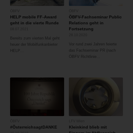
ÖBFV
ÖBFV
HELP mobile FF-Award
ÖBFV-Fachseminar Public
geht in die vierte Runde
Relations geht in
Fortsetzung
08.07.2021
28.10.2020
Bereits zum vierten Mal geht
Vor rund zwei Jahren feierte
heuer der Mobilfunkanbieter
das Fachseminar PR (nach
HELP…
ÖBFV Richtlinie…
ÖBFV
LFV Wien
#ÖsterreichsagtDANKE
Kleinkind blieb mit