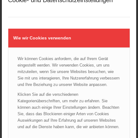
Cookie- und Datenschutzeinstellungen
AKTUELLES AUS DEN
LANDESFEUERWEHRVERBÄNDEN
Wie wir Cookies verwenden
Rettungshunde-Staffel der Wiener Feuerwehr gewinnt
Mannschafts-Weltmeistertitel bei der 29. Rettungshunde
Weltmeisterschaft
30.09.2025 - 10:55
Wir können Cookies anfordern, die auf Ihrem Gerät
eingestellt werden. Wir verwenden Cookies, um uns
Wiener Feuerwehrfest 2025
06.08.2025 - 17:00
mitzuteilen, wenn Sie unsere Websites besuchen, wie
Sie mit uns interagieren, Ihre Nutzererfahrung verbessern
Wien: Fortbildung der Höhenrettungsgruppen der
und Ihre Beziehung zu unserer Website anpassen.
österreichischen Berufsfeuerwehren
Klicken Sie auf die verschiedenen
14.05.2025 - 15:08
Kategorienüberschriften, um mehr zu erfahren. Sie
Brand in Wien Leopoldstadt fordert ein Todesopfer
können auch einige Ihrer Einstellungen ändern. Beachten
04.11.2024 - 13:03
Sie, dass das Blockieren einiger Arten von Cookies
Auswirkungen auf Ihre Erfahrung auf unseren Websites
Großeinsatz in Wien-Mariahilf
und auf die Dienste haben kann, die wir anbieten können.
28.10.2024 - 11:13