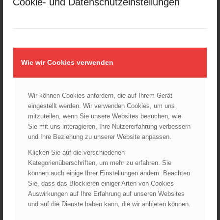
Cookie- und Datenschutzeinstellungen
Kellerbrand in Wien Meidling mit Todesfolge
25.10.2024 - 10:02
Wiener Sicherheitsfest 2024
24.10.2024 - 10:02
Wie wir Cookies verwenden
Wiener Feuerwehrmuseum bei der Lange Nacht der Museen
am 5. Oktober 2024
01.10.2024 - 10:48
Dramatische Menschenrettung bei Zimmerbrand
Wir können Cookies anfordern, die auf Ihrem Gerät
08.09.2024 - 11:36
eingestellt werden. Wir verwenden Cookies, um uns
mitzuteilen, wenn Sie unsere Websites besuchen, wie
Wiener Feuerwehrfest 2024
Sie mit uns interagieren, Ihre Nutzererfahrung verbessern
20.08.2024 - 13:55
und Ihre Beziehung zu unserer Website anpassen.
Klicken Sie auf die verschiedenen
Kategorienüberschriften, um mehr zu erfahren. Sie
können auch einige Ihrer Einstellungen ändern. Beachten
ARCHIV
Sie, dass das Blockieren einiger Arten von Cookies
August 2026
Auswirkungen auf Ihre Erfahrung auf unseren Websites
Juli 2026
und auf die Dienste haben kann, die wir anbieten können.
Juni 2026