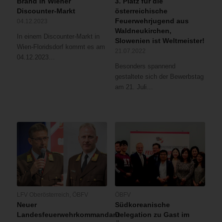
Brand in Wiener
3. Platz für die
Discounter-Markt
österreichische
Feuerwehrjugend aus
04.12.2023
Waldneukirchen,
In einem Discounter-Markt in
Slowenien ist Weltmeister!
Wien-Floridsdorf kommt es am
21.07.2022
04.12.2023…
Besonders spannend
gestaltete sich der Bewerbstag
am 21. Juli…
LFV Oberösterreich
,
ÖBFV
ÖBFV
Neuer
Südkoreanische
Landesfeuerwehrkommandant
Delegation zu Gast im