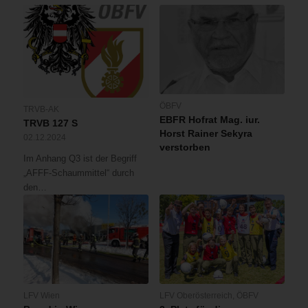
ÖBFV
TRVB-AK
EBFR Hofrat Mag. iur.
TRVB 127 S
Horst Rainer Sekyra
02.12.2024
verstorben
Im Anhang Q3 ist der Begriff
„AFFF-Schaummittel“ durch
den…
LFV Wien
LFV Oberösterreich
,
ÖBFV