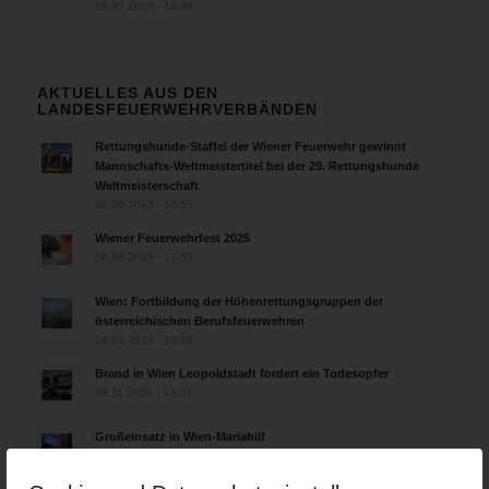
26.07.2026 - 13:39
AKTUELLES AUS DEN
LANDESFEUERWEHRVERBÄNDEN
Rettungshunde-Staffel der Wiener Feuerwehr gewinnt
Mannschafts-Weltmeistertitel bei der 29. Rettungshunde
Weltmeisterschaft
30.09.2025 - 10:55
Wiener Feuerwehrfest 2025
06.08.2025 - 17:00
Wien: Fortbildung der Höhenrettungsgruppen der
österreichischen Berufsfeuerwehren
14.05.2025 - 15:08
Brand in Wien Leopoldstadt fordert ein Todesopfer
04.11.2024 - 13:03
Großeinsatz in Wien-Mariahilf
28.10.2024 - 11:13