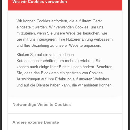
Wie wir Cookies verwenden
Wiener Feuerwehrfest 2024
20.08.2024 - 13:55
Wir können Cookies anfordern, die auf Ihrem Gerät
eingestellt werden. Wir verwenden Cookies, um uns
ARCHIV
mitzuteilen, wenn Sie unsere Websites besuchen, wie
Sie mit uns interagieren, Ihre Nutzererfahrung verbessern
August 2026
und Ihre Beziehung zu unserer Website anpassen.
Juli 2026
Klicken Sie auf die verschiedenen
Juni 2026
Kategorienüberschriften, um mehr zu erfahren. Sie
Mai 2026
können auch einige Ihrer Einstellungen ändern. Beachten
April 2026
Sie, dass das Blockieren einiger Arten von Cookies
Auswirkungen auf Ihre Erfahrung auf unseren Websites
März 2026
und auf die Dienste haben kann, die wir anbieten können.
Februar 2026
Januar 2026
Dezember 2025
Notwendige Website Cookies
November 2025
Oktober 2025
Andere externe Dienste
September 2025