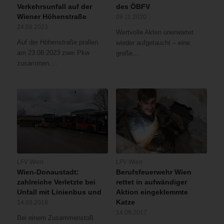
Verkehrsunfall auf der
des ÖBFV
Wiener Höhenstraße
09.11.2020
24.08.2023
Wertvolle Akten unerwartet
Auf der Höhenstraße prallen
wieder aufgetaucht – eine
am 23.08.2023 zwei Pkw
große…
zusammen.…
LFV Wien
LFV Wien
Wien-Donaustadt:
Berufsfeuerwehr Wien
zahlreiche Verletzte bei
rettet in aufwändiger
Unfall mit Linienbus und
Aktion eingeklemmte
Katze
14.03.2018
14.09.2017
Bei einem Zusammenstoß