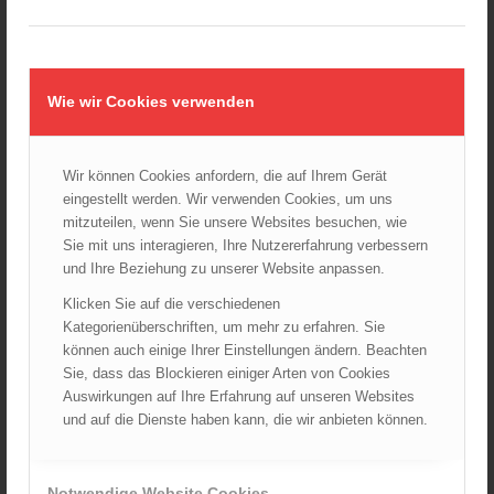
ÖFKAD
TRVB-AK
Wie wir Cookies verwenden
AKTUELLES AUS DEM ÖBFV
Wir können Cookies anfordern, die auf Ihrem Gerät
Ableistung des Zivildienstes beim ÖBFV?
07.08.2026 - 10:00
eingestellt werden. Wir verwenden Cookies, um uns
mitzuteilen, wenn Sie unsere Websites besuchen, wie
Rotes Kreuz & ÖBFV warnen vor Extremhitze: „Mensch und
Sie mit uns interagieren, Ihre Nutzererfahrung verbessern
Umwelt in Gefahr – bleiben Sie achtsam!“
und Ihre Beziehung zu unserer Website anpassen.
05.08.2026 - 12:38
Klicken Sie auf die verschiedenen
Hitzestress im Feuerwehreinsatz: Die Mannschaft im Blick
Kategorienüberschriften, um mehr zu erfahren. Sie
behalten!
können auch einige Ihrer Einstellungen ändern. Beachten
30.07.2026 - 08:33
Sie, dass das Blockieren einiger Arten von Cookies
Siegerehrung bei der Feuerwehr-Weltmeisterschaft in
Auswirkungen auf Ihre Erfahrung auf unseren Websites
Eisenstadt
und auf die Dienste haben kann, die wir anbieten können.
26.07.2026 - 13:39
Notwendige Website Cookies