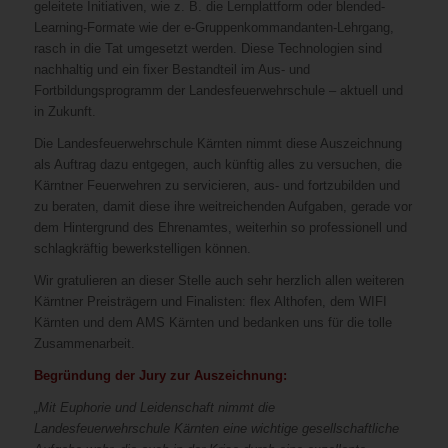
geleitete Initiativen, wie z. B. die Lernplattform oder blended-
Learning-Formate wie der e-Gruppenkommandanten-Lehrgang,
rasch in die Tat umgesetzt werden. Diese Technologien sind
nachhaltig und ein fixer Bestandteil im Aus- und
Fortbildungsprogramm der Landesfeuerwehrschule – aktuell und
in Zukunft.
Die Landesfeuerwehrschule Kärnten nimmt diese Auszeichnung
als Auftrag dazu entgegen, auch künftig alles zu versuchen, die
Kärntner Feuerwehren zu servicieren, aus- und fortzubilden und
zu beraten, damit diese ihre weitreichenden Aufgaben, gerade vor
dem Hintergrund des Ehrenamtes, weiterhin so professionell und
schlagkräftig bewerkstelligen können.
Wir gratulieren an dieser Stelle auch sehr herzlich allen weiteren
Kärntner Preisträgern und Finalisten: flex Althofen, dem WIFI
Kärnten und dem AMS Kärnten und bedanken uns für die tolle
Zusammenarbeit.
Begründung der Jury zur Auszeichnung:
„Mit Euphorie und Leidenschaft nimmt die
Landesfeuerwehrschule Kärnten eine wichtige gesellschaftliche