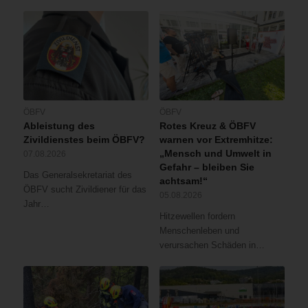
ÖBFV
ÖBFV
Ableistung des
Rotes Kreuz & ÖBFV
Zivildienstes beim ÖBFV?
warnen vor Extremhitze:
„Mensch und Umwelt in
07.08.2026
Gefahr – bleiben Sie
Das Generalsekretariat des
achtsam!“
ÖBFV sucht Zivildiener für das
05.08.2026
Jahr…
Hitzewellen fordern
Menschenleben und
verursachen Schäden in…