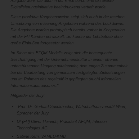
Aufgabe wahr, die auch in der Krise durch eine exzellente
Digitalisierungsinitiative beeindruckend vertieft wurde.
Diese proaktive Vorgehensweise zeigt sich auch in der raschen
Umsetzung von e-learning Angeboten während des Lockdowns.
Die Angebote wurden prototypisch bereits vorher in Kooperation
mit der FH Kärnten entwickelt. So konnte der Lehrbetrieb ohne
große Einbußen fortgesetzt werden.
Im Sinne des EFQM Modells zeigt sich die konsequente
Beschäftigung mit der Unternehmenskultur in einem offenen
unterstützenden Umgang miteinander, dem engen Zusammenhalt
bei der Bearbeitung von gemeinsam festgelegten Zielsetzungen
und im Rahmen des regelmäßig gepflegten (auch) informellen
Informationsaustausches.“
Mitglieder der Jury:
-Prof. Dr. Gerhard Speckbacher, Wirtschaftsuniversität Wien,
Sprecher der Jury
DI (FH) Oliver Heinrich, Präsident AFQM, Infineon
Technologies AG
Sabine Kern, VAMED-KMB