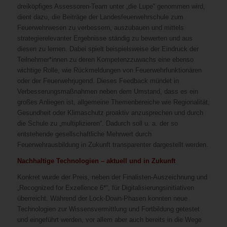
dreiköpfiges Assessoren-Team unter „die Lupe“ genommen wird,
dient dazu, die Beiträge der Landesfeuerwehrschule zum
Feuerwehrwesen zu verbessern, auszubauen und mittels
strategierelevanter Ergebnisse ständig zu bewerten und aus
diesen zu lernen. Dabei spielt beispielsweise der Eindruck der
Teilnehmer*innen zu deren Kompetenzzuwachs eine ebenso
wichtige Rolle, wie Rückmeldungen von Feuerwehrfunktionären
oder der Feuerwehrjugend. Dieses Feedback mündet in
Verbesserungsmaßnahmen neben dem Umstand, dass es ein
großes Anliegen ist, allgemeine Themenbereiche wie Regionalität,
Gesundheit oder Klimaschutz proaktiv anzusprechen und durch
die Schule zu „multiplizieren“. Dadurch soll u. a. der so
entstehende gesellschaftliche Mehrwert durch
Feuerwehrausbildung in Zukunft transparenter dargestellt werden.
Nachhaltige Technologien – aktuell und in Zukunft
Konkret wurde der Preis, neben der Finalisten-Auszeichnung und
„Recognized for Exzellence 6*“, für Digitalisierungsinitiativen
überreicht. Während der Lock-Down-Phasen konnten neue
Technologien zur Wissensvermittlung und Fortbildung getestet
und eingeführt werden, vor allem aber auch bereits in die Wege