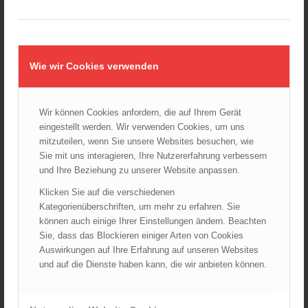
Wiener Sicherheitsfest 2024
24.10.2024 - 10:02
Wiener Feuerwehrmuseum bei der Lange Nacht der Museen
am 5. Oktober 2024
Wie wir Cookies verwenden
01.10.2024 - 10:48
Dramatische Menschenrettung bei Zimmerbrand
08.09.2024 - 11:36
Wir können Cookies anfordern, die auf Ihrem Gerät
eingestellt werden. Wir verwenden Cookies, um uns
Wiener Feuerwehrfest 2024
mitzuteilen, wenn Sie unsere Websites besuchen, wie
20.08.2024 - 13:55
Sie mit uns interagieren, Ihre Nutzererfahrung verbessern
und Ihre Beziehung zu unserer Website anpassen.
Klicken Sie auf die verschiedenen
ARCHIV
Kategorienüberschriften, um mehr zu erfahren. Sie
können auch einige Ihrer Einstellungen ändern. Beachten
August 2026
Sie, dass das Blockieren einiger Arten von Cookies
Juli 2026
Auswirkungen auf Ihre Erfahrung auf unseren Websites
Juni 2026
und auf die Dienste haben kann, die wir anbieten können.
Mai 2026
April 2026