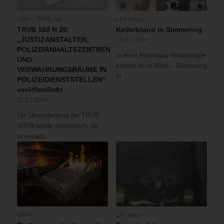
ÖBFV
,
TRVB-AK
LFV Wien
TRVB 160 N 26:
Kellerbrand in Simmering
„JUSTIZANSTALTEN,
16.03.2024
POLIZEIANHALTEZENTREN
In einer Hochhaus-Wohnanlage
UND
kommt es in Wien – Simmering
VERWAHRUNGSRÄUME IN
in…
POLIZEIDIENSTSTELLEN“
veröffentlicht
01.07.2026
Die Überarbeitung der TRVB
160 N wurde erforderlich, da
einerseits…
ÖBFV
LFV Wien