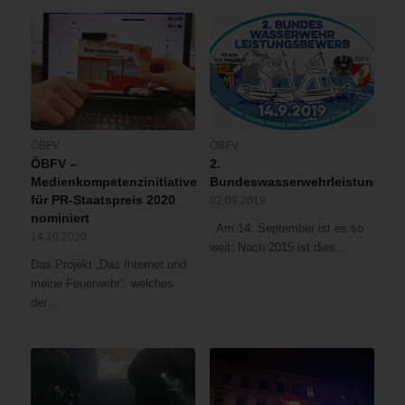
ÖBFV
ÖBFV
ÖBFV –
2.
Medienkompetenzinitiative
Bundeswasserwehrleistungsbe
für PR-Staatspreis 2020
02.09.2019
nominiert
Am 14. September ist es so
14.10.2020
weit: Nach 2015 ist dies…
Das Projekt „Das Internet und
meine Feuerwehr“, welches
der…