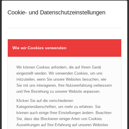
Großeinsatz in Wien-Mariahilf
Cookie- und Datenschutzeinstellungen
28.10.2024 - 11:13
Kellerbrand in Wien Meidling mit Todesfolge
25.10.2024 - 10:02
Wiener Sicherheitsfest 2024
Wie wir Cookies verwenden
24.10.2024 - 10:02
Wiener Feuerwehrmuseum bei der Lange Nacht der Museen
am 5. Oktober 2024
Wir können Cookies anfordern, die auf Ihrem Gerät
01.10.2024 - 10:48
eingestellt werden. Wir verwenden Cookies, um uns
Dramatische Menschenrettung bei Zimmerbrand
mitzuteilen, wenn Sie unsere Websites besuchen, wie
08.09.2024 - 11:36
Sie mit uns interagieren, Ihre Nutzererfahrung verbessern
und Ihre Beziehung zu unserer Website anpassen.
Wiener Feuerwehrfest 2024
20.08.2024 - 13:55
Klicken Sie auf die verschiedenen
Kategorienüberschriften, um mehr zu erfahren. Sie
können auch einige Ihrer Einstellungen ändern. Beachten
Sie, dass das Blockieren einiger Arten von Cookies
Auswirkungen auf Ihre Erfahrung auf unseren Websites
ARCHIV