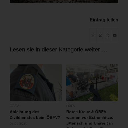
Eintrag teilen
Lesen sie in dieser Kategorie weiter …
ÖBFV
ÖBFV
Ableistung des
Rotes Kreuz & ÖBFV
Zivildienstes beim ÖBFV?
warnen vor Extremhitze:
„Mensch und Umwelt in
07.08.2026