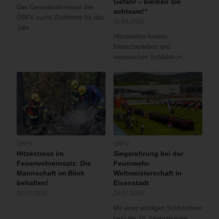
Gefahr – bleiben Sie
Das Generalsekretariat des
achtsam!“
ÖBFV sucht Zivildiener für das
05.08.2026
Jahr…
Hitzewellen fordern
Menschenleben und
verursachen Schäden in…
ÖBFV
ÖBFV
Hitzestress im
Siegerehrung bei der
Feuerwehreinsatz: Die
Feuerwehr-
Mannschaft im Blick
Weltmeisterschaft in
behalten!
Eisenstadt
30.07.2026
26.07.2026
Mit einer würdigen Schlussfeier
fand der 18. Internationale…