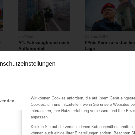
LFV Wien
Corona
,
ÖBFV
r-
A4: Fahrzeugbrand nach
FPräs Kern zur aktuelle
Auffahrunfall
Lage
19.06.2020
nschutzeinstellungen
Auf der A4 geriet, nach
n
einem Auffahrunfall mit
…
sechs Fahrzeugen…
Wir können Cookies anfordern, die auf Ihrem Gerät eingeste
rwenden
Cookies, um uns mitzuteilen, wenn Sie unsere Websites be
interagieren, Ihre Nutzererfahrung verbessern und Ihre Bez
anpassen.
e
Klicken Sie auf die verschiedenen Kategorienüberschriften,
können auch einige Ihrer Einstellungen ändern. Beachten S