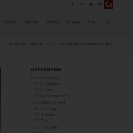
Presse
Service
ÖFKAD
Wissen
Shop
Sie sind hier:
Startseite
/
ÖBFV
/
Sensationsfund im Archiv des ÖBFV
KATEGORIEN
Landesverbände
LFV Burgenland
LFV Kärnten
LFV Niederösterreich
LFV Oberösterreich
LFV Salzburg
LFV Steiermark
LFV Tirol
LFV Vorarlberg