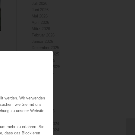
Juli 2026
Juni 2026
Mai 2026
April 2026
März 2026
Februar 2026
Januar 2026
n
Dezember 2025
November 2025
Oktober 2025
September 2025
August 2025
Juli 2025
Juni 2025
Mai 2025
llt werden. Wir verwenden
April 2025
suchen, wie Sie mit uns
März 2025
iehung zu unserer Website
Februar 2025
Januar 2025
Dezember 2024
 um mehr zu erfahren. Sie
November 2024
ie, dass das Blockieren