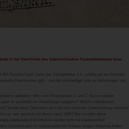
 Lücke in der Geschichte des österreichischen Feuerwehrwesens kann
 Christian Fastl, Leiter des Sachgebietes 1.5, zufällig auf ein Konvolut,
uerwehr-Ehrenzeichen gibt – und die vollständige Liste an Verleihungen von
antwortet geblieben: Wie viele Ehrenzeichen 1. und 2. Klasse wurden
, auch an ausländische Staatsbürger vergeben? Welche inländischen
t? Wurde diese Dekoration auch für eine erbrachte Lebensrettung verliehen
enn ja, was geschah mit diesen nach 1945? Nun konnten diese
araus ergebenden Erkenntnisse werden nicht nur interessierten
rn sicherlich auch in ordenskundlichen Kreisen einigen Widerhall finden.