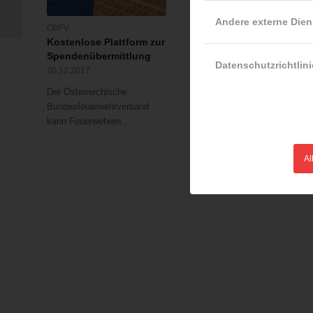
beschädigt
Andere externe Dien
ÖBFV
LFV Wien
Kostenlose Plattform zur
Eule verheddert sich in
Spendenübermittlung
Schutznetz
Datenschutzrichtlini
20.12.2017
16.10.2015
Der Österreichische
Ein Stadionmitarbeiter
Bundesfeuerwehrverband
entdeckte (gestern,
kann Feuerwehren…
Donnerstag 15. Oktober…
Al