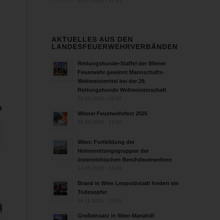
25.07.2026 - 17:21
AKTUELLES AUS DEN
LANDESFEUERWEHRVERBÄNDEN
Rettungshunde-Staffel der Wiener
Feuerwehr gewinnt Mannschafts-
Weltmeistertitel bei der 29.
Rettungshunde Weltmeisterschaft
30.09.2025 - 10:55
n
Wiener Feuerwehrfest 2025
06.08.2025 - 17:00
Wien: Fortbildung der
Höhenrettungsgruppen der
österreichischen Berufsfeuerwehren
14.05.2025 - 15:08
Brand in Wien Leopoldstadt fordert ein
Todesopfer
04.11.2024 - 13:03
Großeinsatz in Wien-Mariahilf