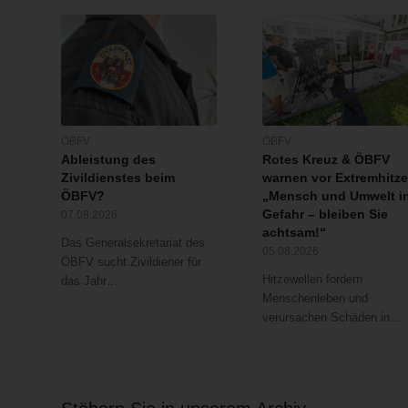
ÖBFV
ÖBFV
Ableistung des
Rotes Kreuz & ÖBFV
Zivildienstes beim
warnen vor Extremhitze
ÖBFV?
„Mensch und Umwelt i
Gefahr – bleiben Sie
07.08.2026
achtsam!“
Das Generalsekretariat des
05.08.2026
ÖBFV sucht Zivildiener für
Hitzewellen fordern
das Jahr…
Menschenleben und
verursachen Schäden in…