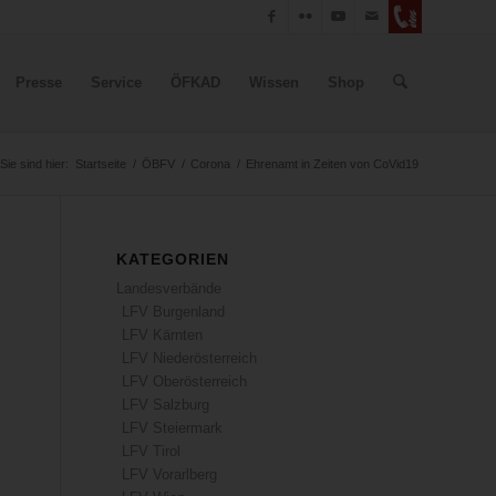
Presse
Service
ÖFKAD
Wissen
Shop
Sie sind hier:
Startseite
/
ÖBFV
/
Corona
/
Ehrenamt in Zeiten von CoVid19
KATEGORIEN
Landesverbände
LFV Burgenland
LFV Kärnten
LFV Niederösterreich
LFV Oberösterreich
LFV Salzburg
LFV Steiermark
LFV Tirol
LFV Vorarlberg