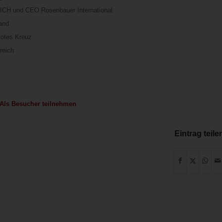
CH und CEO Rosenbauer International
and
otes Kreuz
reich
Als Besucher teilnehmen
Eintrag teile