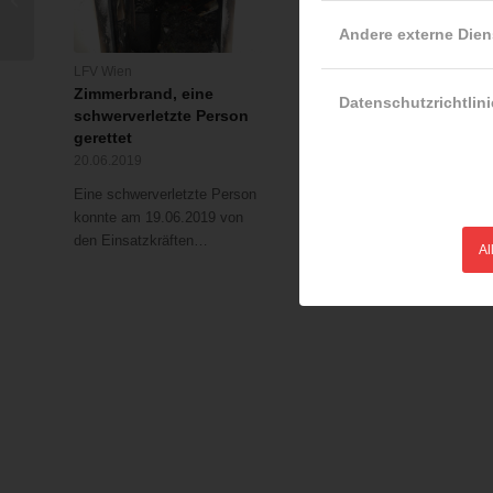
Baugerüstes
Andere externe Dien
LFV Wien
LFV Wien
Zimmerbrand, eine
Wohnung in Vollbrand 
Datenschutzrichtlini
schwerverletzte Person
Wohnhaus mitten in de
gerettet
Nacht evakuiert
20.06.2019
16.05.2017
Eine schwerverletzte Person
Aus bisher ungeklärter
konnte am 19.06.2019 von
Ursache brach am
den Einsatzkräften…
17.05.2017 in einer…
Al