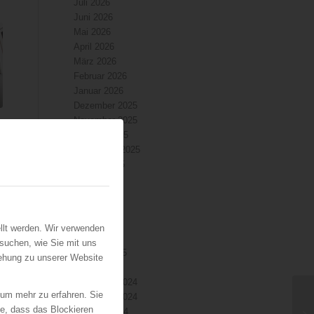
Juli 2026
Juni 2026
Mai 2026
April 2026
März 2026
Februar 2026
Januar 2026
Dezember 2025
November 2025
Oktober 2025
September 2025
August 2025
Juli 2025
Juni 2025
Mai 2025
April 2025
llt werden. Wir verwenden
März 2025
suchen, wie Sie mit uns
Februar 2025
iehung zu unserer Website
Januar 2025
Dezember 2024
 um mehr zu erfahren. Sie
November 2024
ie, dass das Blockieren
Oktober 2024