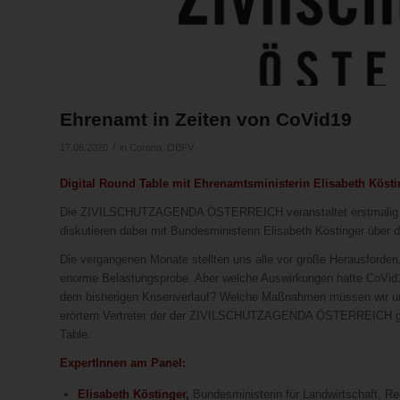
Ehrenamt in Zeiten von CoVid19
/
17.06.2020
in
Corona
,
ÖBFV
Digital Round Table mit Ehrenamtsministerin Elisabeth Kösti
Die ZIVILSCHUTZAGENDA ÖSTERREICH veranstaltet erstmalig eine
diskutieren dabei mit Bundesministerin Elisabeth Köstinger über
Die vergangenen Monate stellten uns alle vor große Herausforder
enorme Belastungsprobe. Aber welche Auswirkungen hatte CoVid1
dem bisherigen Krisenverlauf? Welche Maßnahmen müssen wir ums
erörtern Vertreter der der ZIVILSCHUTZAGENDA ÖSTERREICH gem
Table.
ExpertInnen am Panel:
Elisabeth Köstinger,
Bundesministerin für Landwirtschaft, R