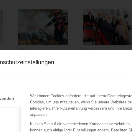
ÖBFV
ÖBFV
–
Zum Weltwassertag 2024
DFV Präsident trifft
nschutzeinstellungen
ÖBFV Präsident
22.03.2024
17.09.2021
"Nicht viele Länder unserer
Das Treffen der beiden
Erde verfügen über ein so
Präsidenten der
sauberes…
Feuerwehrverbände…
Wir können Cookies anfordern, die auf Ihrem Gerät eingeste
rwenden
Cookies, um uns mitzuteilen, wenn Sie unsere Websites be
interagieren, Ihre Nutzererfahrung verbessern und Ihre Bez
anpassen.
e
Klicken Sie auf die verschiedenen Kategorienüberschriften,
können auch einige Ihrer Einstellungen ändern. Beachten S