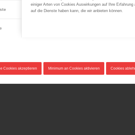
einiger Arten von Cookies Auswirkungen auf Ihre Erfahrung
ste
auf die Dienste haben kann, die wir anbieten können.
LFV Wien
LFV Wien
–
Neues
Abgestürzter
e
r
Ausbildungszentrum der
Bauarbeiter
Berufsfeuerwehr Wien
09.03.2015
eröffnet in Floridsdorf
Auf einer Baustelle in Wien
22.09.2015
IX war am 9. März 2015 ein
Damit die Feuerwehrfrauen
Bauarbeiter…
und Feuerwehrmänner der
le Cookies akzeptieren
Minimum an Cookies aktivieren
Cookies able
Berufsfeuerwehr…