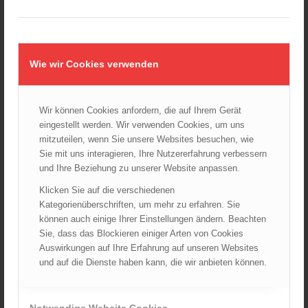
Wiener Sicherheitsfest 2024
24.10.2024 - 10:02
Wiener Feuerwehrmuseum bei der Lange Nacht der Museen
am 5. Oktober 2024
Wie wir Cookies verwenden
01.10.2024 - 10:48
Dramatische Menschenrettung bei Zimmerbrand
08.09.2024 - 11:36
Wir können Cookies anfordern, die auf Ihrem Gerät
eingestellt werden. Wir verwenden Cookies, um uns
Wiener Feuerwehrfest 2024
mitzuteilen, wenn Sie unsere Websites besuchen, wie
20.08.2024 - 13:55
Sie mit uns interagieren, Ihre Nutzererfahrung verbessern
und Ihre Beziehung zu unserer Website anpassen.
Klicken Sie auf die verschiedenen
ARCHIV
Kategorienüberschriften, um mehr zu erfahren. Sie
können auch einige Ihrer Einstellungen ändern. Beachten
August 2026
Sie, dass das Blockieren einiger Arten von Cookies
Juli 2026
Auswirkungen auf Ihre Erfahrung auf unseren Websites
Juni 2026
und auf die Dienste haben kann, die wir anbieten können.
Mai 2026
April 2026