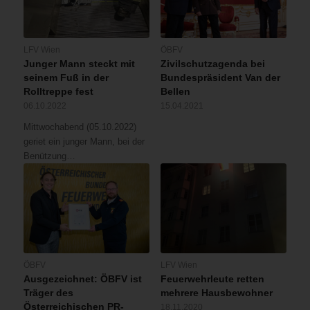
LFV Wien
ÖBFV
Junger Mann steckt mit
Zivilschutzagenda bei
seinem Fuß in der
Bundespräsident Van der
Rolltreppe fest
Bellen
06.10.2022
15.04.2021
Mittwochabend (05.10.2022)
geriet ein junger Mann, bei der
Benützung…
ÖBFV
LFV Wien
Ausgezeichnet: ÖBFV ist
Feuerwehrleute retten
Träger des
mehrere Hausbewohner
Österreichischen PR-
18.11.2020