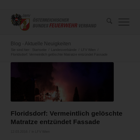
Blog - Aktuelle Neuigkeiten
Sie sind hier:
Startseite
/
Landesverbände
/
LFV Wien
/
Floridsdorf: Vermeintlich gelöschte Matratze entzündet Fassade
Floridsdorf: Vermeintlich gelöschte
Matratze entzündet Fassade
/
12.03.2016
in
LFV Wien