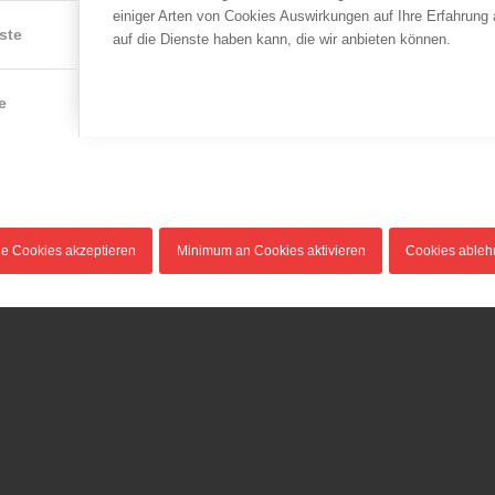
12.05.2017
einiger Arten von Cookies Auswirkungen auf Ihre Erfahrung
08.07.2016
ste
Am Freitag den 12.05. 2017
auf die Dienste haben kann, die wir anbieten können.
In genau einem Jahr, im Juli
drang in Folge eines
2017, werden in Villach 3500
Kleinbrandes…
e
Wettkämpferinnen…
te
le Cookies akzeptieren
Minimum an Cookies aktivieren
Cookies able