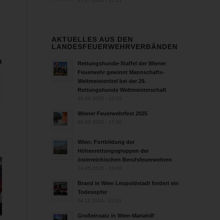
25.07.2026 - 17:21
AKTUELLES AUS DEN
LANDESFEUERWEHRVERBÄNDEN
n
Rettungshunde-Staffel der Wiener
Feuerwehr gewinnt Mannschafts-
Weltmeistertitel bei der 29.
Rettungshunde Weltmeisterschaft
30.09.2025 - 10:55
Wiener Feuerwehrfest 2025
06.08.2025 - 17:00
Wien: Fortbildung der
Höhenrettungsgruppen der
österreichischen Berufsfeuerwehren
14.05.2025 - 15:08
Brand in Wien Leopoldstadt fordert ein
Todesopfer
04.11.2024 - 13:03
Großeinsatz in Wien-Mariahilf