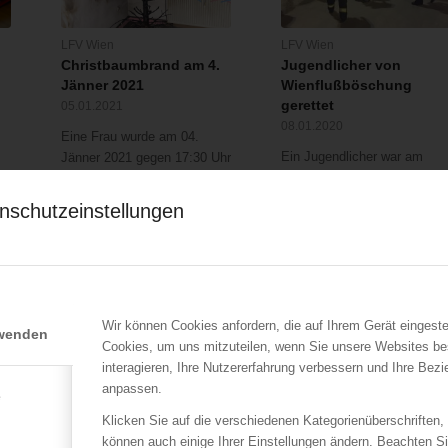
LFV Wien
LFV Wien
Christbaumbrand am 4.
Jugendlicher von
Jänner 2021
Wienflußböschung
gerettet
05.01.2021
08.01.2020
Eine Frau wurde am 04.
Ein Jugendlicher war am
Jänner 2021 gegen 17:30 Uhr
07.01.2020 auf einer steilen
bei einem…
Böschung…
nschutzeinstellungen
Wir können Cookies anfordern, die auf Ihrem Gerät eingeste
rwenden
Cookies, um uns mitzuteilen, wenn Sie unsere Websites be
interagieren, Ihre Nutzererfahrung verbessern und Ihre Bez
LFV Wien
LFV Kärnten
,
ÖBFV
anpassen.
e
Brandeinsatz bei
Die Welt zu Gast in
Klicken Sie auf die verschiedenen Kategorienüberschriften,
Einkaufszentrum
Villach – Startschuss ist
können auch einige Ihrer Einstellungen ändern. Beachten S
gefallen!