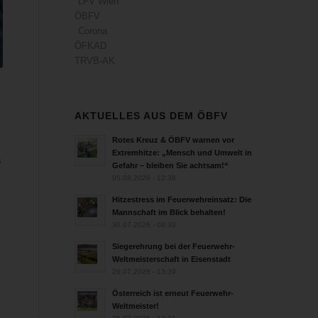
LFV Wien
ÖBFV
Corona
ÖFKAD
TRVB-AK
AKTUELLES AUS DEM ÖBFV
Rotes Kreuz & ÖBFV warnen vor
Extremhitze: „Mensch und Umwelt in
s
Gefahr – bleiben Sie achtsam!“
05.08.2026 - 12:38
Hitzestress im Feuerwehreinsatz: Die
Mannschaft im Blick behalten!
30.07.2026 - 08:33
Siegerehrung bei der Feuerwehr-
Weltmeisterschaft in Eisenstadt
26.07.2026 - 13:39
Österreich ist erneut Feuerwehr-
Weltmeister!