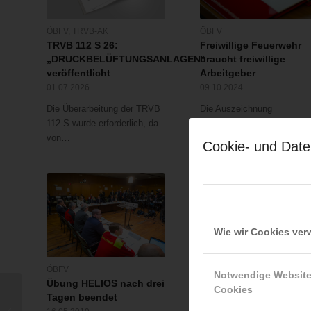
ÖBFV
,
TRVB-AK
ÖBFV
TRVB 112 S 26:
Freiwillige Feuerwehr
„DRUCKBELÜFTUNGSANLAGEN“
braucht freiwillige
veröffentlicht
Arbeitgeber
01.07.2026
09.10.2024
Die Überarbeitung der TRVB
Die Auszeichnung
112 S wurde erforderlich, da
„feuerwehrfreundlicher
von…
Arbeitgeber“ wird…
Cookie- und Date
Wie wir Cookies ve
ÖBFV
LFV Wien
Notwendige Websit
Übung HELIOS nach drei
Gold und Silber bei
Cookies
Tagen beendet
Rettungshunde-
Verpuffung bei
Weltmeisterschaft: