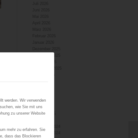
Juli 2026
Juni 2026
Mai 2026
April 2026
März 2026
Februar 2026
Januar 2026
Dezember 2025
November 2025
Oktober 2025
September 2025
August 2025
Juli 2025
Juni 2025
Mai 2025
llt werden. Wir verwenden
April 2025
suchen, wie Sie mit uns
März 2025
iehung zu unserer Website
Februar 2025
Januar 2025
Dezember 2024
 um mehr zu erfahren. Sie
November 2024
ie, dass das Blockieren