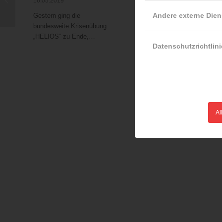
16.05.2019
Speiseölbrand
Feuerwehr-
Andere externe Dien
Gestern ging die
Rettungshunde setzen
bundesweite Krisenübung
sich gegen starke
„HELIOS“ zu Ende,…
Konkurrenz durch
Datenschutzrichtlini
25.09.2018
Gold und Silber in der Spar
Fährtensuche und Gold in
der Mannschaftswertung…
Al