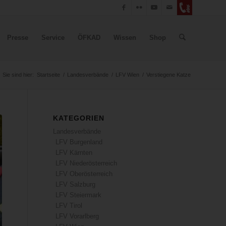
Presse
Service
ÖFKAD
Wissen
Shop
Sie sind hier:
Startseite
/
Landesverbände
/
LFV Wien
/
Verstiegene Katze
KATEGORIEN
Landesverbände
LFV Burgenland
LFV Kärnten
LFV Niederösterreich
LFV Oberösterreich
LFV Salzburg
LFV Steiermark
LFV Tirol
LFV Vorarlberg