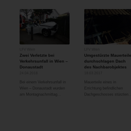
LFV Wien
LFV Wien
Zwei Verletzte bei
Umgestürzte Mauerteil
Verkehrsunfall in Wien –
durchschlagen Dach
Donaustadt
des Nachbarobjektes
24.04.2018
18.03.2017
Bei einem Verkehrsunfall in
Mauerteile eines in
Wien – Donaustadt wurden
Errichtung befindlichen
am Montagnachmittag…
Dachgeschosses stürzten