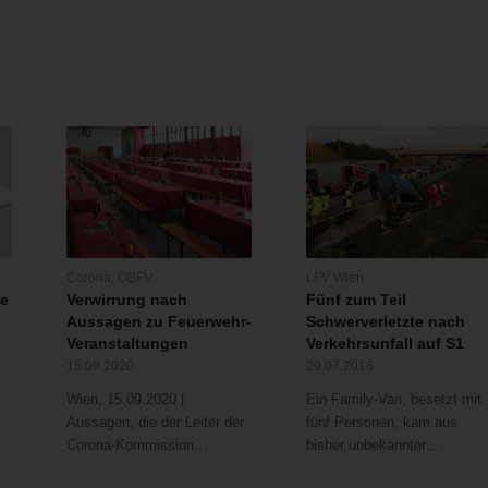
Corona
,
ÖBFV
LFV Wien
be
Verwirrung nach
Fünf zum Teil
Aussagen zu Feuerwehr-
Schwerverletzte nach
Veranstaltungen
Verkehrsunfall auf S1
“
15.09.2020
29.07.2018
Wien, 15.09.2020 |
Ein Family-Van, besetzt mit
Aussagen, die der Leiter der
fünf Personen, kam aus
Corona-Kommission…
bisher unbekannter…