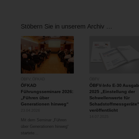
Stöbern Sie in unserem Archiv …
ÖBFV
,
ÖFKAD
ÖBFV
ÖFKAD
ÖBFV-Info E-30 Ausga
Führungsseminare 2026:
2025 „Einstellung der
„Führen über
Schwellenwerte für
Generationen hinweg“
Schadstoffmessgeräte
veröffentlicht
23.04.2026
14.07.2025
Mit dem Seminar „Führen
über Generationen hinweg“
startete…