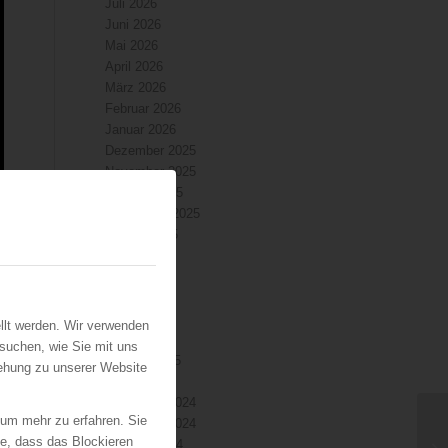
Juli 2026
Juni 2026
Mai 2026
April 2026
März 2026
Februar 2026
Januar 2026
Dezember 2025
November 2025
Oktober 2025
September 2025
August 2025
Juli 2025
Juni 2025
Mai 2025
April 2025
llt werden. Wir verwenden
März 2025
suchen, wie Sie mit uns
n
Februar 2025
iehung zu unserer Website
Januar 2025
Dezember 2024
 um mehr zu erfahren. Sie
November 2024
ie, dass das Blockieren
Oktober 2024