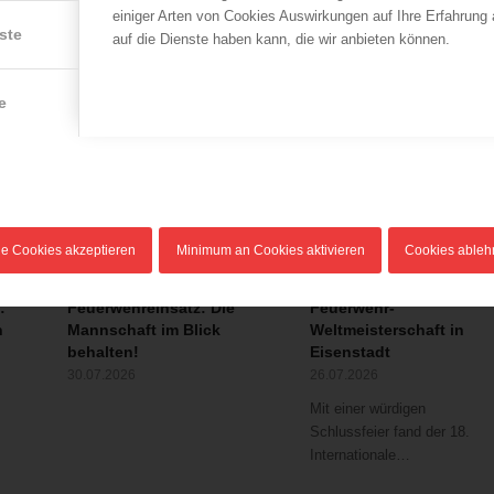
einiger Arten von Cookies Auswirkungen auf Ihre Erfahrung
ste
auf die Dienste haben kann, die wir anbieten können.
e
le Cookies akzeptieren
Minimum an Cookies aktivieren
Cookies able
ÖBFV
ÖBFV
Hitzestress im
Siegerehrung bei der
:
Feuerwehreinsatz: Die
Feuerwehr-
n
Mannschaft im Blick
Weltmeisterschaft in
behalten!
Eisenstadt
30.07.2026
26.07.2026
Mit einer würdigen
Schlussfeier fand der 18.
Internationale…