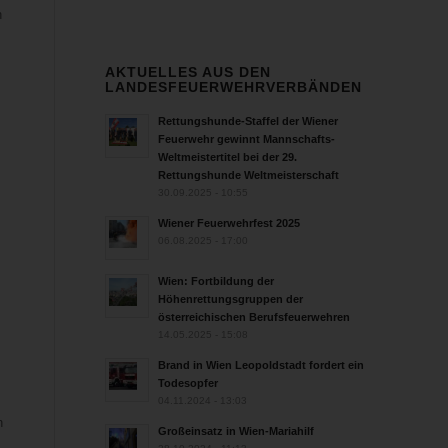
n
AKTUELLES AUS DEN
LANDESFEUERWEHRVERBÄNDEN
Rettungshunde-Staffel der Wiener
Feuerwehr gewinnt Mannschafts-
Weltmeistertitel bei der 29.
Rettungshunde Weltmeisterschaft
30.09.2025 - 10:55
Wiener Feuerwehrfest 2025
06.08.2025 - 17:00
Wien: Fortbildung der
Höhenrettungsgruppen der
österreichischen Berufsfeuerwehren
14.05.2025 - 15:08
Brand in Wien Leopoldstadt fordert ein
Todesopfer
04.11.2024 - 13:03
h
Großeinsatz in Wien-Mariahilf