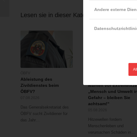
Bahngleisen
Andere externe Dien
Lesen sie in dieser Kategorie weiter …
Datenschutzrichtlini
Al
ÖBFV
ÖBFV
Ableistung des
Rotes Kreuz & ÖBFV
Zivildienstes beim
warnen vor Extremhitze
ÖBFV?
„Mensch und Umwelt i
Gefahr – bleiben Sie
07.08.2026
achtsam!“
Das Generalsekretariat des
05.08.2026
ÖBFV sucht Zivildiener für
Hitzewellen fordern
das Jahr…
Menschenleben und
verursachen Schäden in…