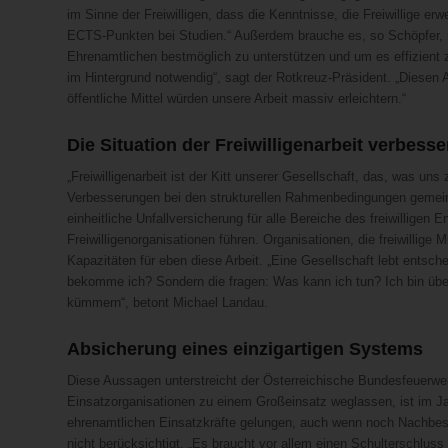
im Sinne der Freiwilligen, dass die Kenntnisse, die Freiwillige e
ECTS-Punkten bei Studien.“ Außerdem brauche es, so Schöpfer,
Ehrenamtlichen bestmöglich zu unterstützen und um es effizient 
im Hintergrund notwendig“, sagt der Rotkreuz-Präsident. „Diesen A
öffentliche Mittel würden unsere Arbeit massiv erleichtern.“
Die Situation der Freiwilligenarbeit verbesse
„Freiwilligenarbeit ist der Kitt unserer Gesellschaft, das, was 
Verbesserungen bei den strukturellen Rahmenbedingungen gemeinn
einheitliche Unfallversicherung für alle Bereiche des freiwilligen
Freiwilligenorganisationen führen. Organisationen, die freiwillige 
Kapazitäten für eben diese Arbeit. „Eine Gesellschaft lebt ents
bekomme ich? Sondern die fragen: Was kann ich tun? Ich bin übe
kümmern“, betont Michael Landau.
Absicherung eines einzigartigen Systems
Diese Aussagen unterstreicht der Österreichische Bundesfeuerwe
Einsatzorganisationen zu einem Großeinsatz weglassen, ist im Jah
ehrenamtlichen Einsatzkräfte gelungen, auch wenn noch Nachbes
nicht berücksichtigt. „Es braucht vor allem einen Schulterschluss