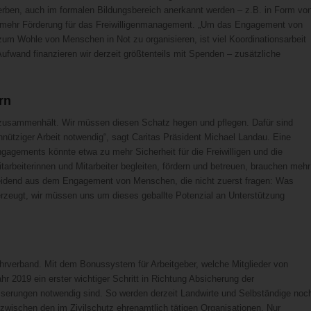
rwerben, auch im formalen Bildungsbereich anerkannt werden – z.B. in Form vo
 mehr Förderung für das Freiwilligenmanagement. „Um das Engagement von
zum Wohle von Menschen in Not zu organisieren, ist viel Koordinationsarbeit
ufwand finanzieren wir derzeit größtenteils mit Spenden – zusätzliche
rn
uns zusammenhält. Wir müssen diesen Schatz hegen und pflegen. Dafür sind
ütziger Arbeit notwendig“, sagt Caritas Präsident Michael Landau. Eine
 Engagements könnte etwa zu mehr Sicherheit für die Freiwilligen und die
Mitarbeiterinnen und Mitarbeiter begleiten, fördern und betreuen, brauchen mehr
cheidend aus dem Engagement von Menschen, die nicht zuerst fragen: Was
rzeugt, wir müssen uns um dieses geballte Potenzial an Unterstützung
hrverband. Mit dem Bonussystem für Arbeitgeber, welche Mitglieder von
r 2019 ein erster wichtiger Schritt in Richtung Absicherung der
serungen notwendig sind. So werden derzeit Landwirte und Selbständige noc
 zwischen den im Zivilschutz ehrenamtlich tätigen Organisationen. Nur