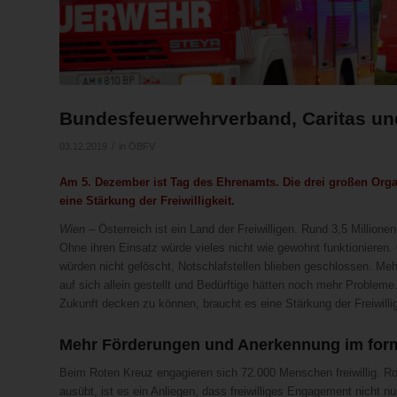
Bundesfeuerwehrverband, Caritas un
/
03.12.2019
in
ÖBFV
Am 5. Dezember ist Tag des Ehrenamts. Die drei großen Org
eine Stärkung der Freiwilligkeit.
Wien
– Österreich ist ein Land der Freiwilligen. Rund 3,5 Millione
Ohne ihren Einsatz würde vieles nicht wie gewohnt funktionieren.
würden nicht gelöscht, Notschlafstellen blieben geschlossen. Me
auf sich allein gestellt und Bedürftige hätten noch mehr Problem
Zukunft decken zu können, braucht es eine Stärkung der Freiwilligk
Mehr Förderungen und Anerkennung im form
Beim Roten Kreuz engagieren sich 72.000 Menschen freiwillig. Ro
ausübt, ist es ein Anliegen, dass freiwilliges Engagement nicht 