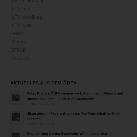
LFV Steiermark
LFV Tirol
LFV Vorarlberg
LFV Wien
ÖBFV
Corona
ÖFKAD
TRVB-AK
AKTUELLES AUS DEM ÖBFV
Rotes Kreuz & ÖBFV warnen vor Extremhitze: „Mensch und
Umwelt in Gefahr – bleiben Sie achtsam!“
05.08.2026 - 12:38
Hitzestress im Feuerwehreinsatz: Die Mannschaft im Blick
behalten!
30.07.2026 - 08:33
Siegerehrung bei der Feuerwehr-Weltmeisterschaft in