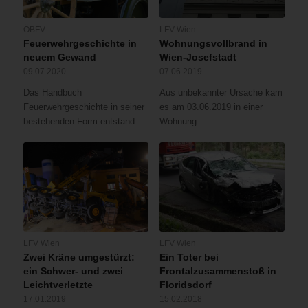
ÖBFV
LFV Wien
Feuerwehrgeschichte in
Wohnungsvollbrand in
neuem Gewand
Wien-Josefstadt
09.07.2020
07.06.2019
Das Handbuch
Aus unbekannter Ursache kam
Feuerwehrgeschichte in seiner
es am 03.06.2019 in einer
bestehenden Form entstand…
Wohnung…
LFV Wien
LFV Wien
Zwei Kräne umgestürzt:
Ein Toter bei
ein Schwer- und zwei
Frontalzusammenstoß in
Leichtverletzte
Floridsdorf
17.01.2019
15.02.2018