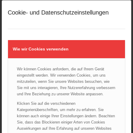
Großeinsatz in Wien-Mariahilf
Cookie- und Datenschutzeinstellungen
28.10.2024 - 11:13
Kellerbrand in Wien Meidling mit Todesfolge
25.10.2024 - 10:02
Wiener Sicherheitsfest 2024
24.10.2024 - 10:02
Wie wir Cookies verwenden
Wiener Feuerwehrmuseum bei der Lange Nacht der Museen
am 5. Oktober 2024
Wir können Cookies anfordern, die auf Ihrem Gerät
01.10.2024 - 10:48
eingestellt werden. Wir verwenden Cookies, um uns
Dramatische Menschenrettung bei Zimmerbrand
mitzuteilen, wenn Sie unsere Websites besuchen, wie
08.09.2024 - 11:36
Sie mit uns interagieren, Ihre Nutzererfahrung verbessern
und Ihre Beziehung zu unserer Website anpassen.
Wiener Feuerwehrfest 2024
20.08.2024 - 13:55
Klicken Sie auf die verschiedenen
Kategorienüberschriften, um mehr zu erfahren. Sie
können auch einige Ihrer Einstellungen ändern. Beachten
Sie, dass das Blockieren einiger Arten von Cookies
Auswirkungen auf Ihre Erfahrung auf unseren Websites
ARCHIV