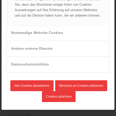
20.08.2024 - 13:55
Sie, dass das Blockieren einiger Arten von Cookies
Auswirkungen auf Ihre Erfahrung auf unseren Websites
und auf die Dienste haben kann, die wir anbieten können.
ARCHIV
August 2026
Notwendige Website Cookies
Juli 2026
Juni 2026
Andere externe Dienste
Mai 2026
April 2026
Datenschutzrichtlinie
März 2026
Februar 2026
Januar 2026
Alle Cookies akzeptieren
Minimum an Cookies aktivieren
Dezember 2025
November 2025
Cookies ablehnen
Oktober 2025
September 2025
August 2025