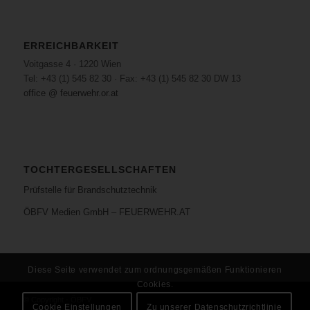
ERREICHBARKEIT
Voitgasse 4 · 1220 Wien
Tel: +43 (1) 545 82 30 · Fax: +43 (1) 545 82 30 DW 13
office @ feuerwehr.or.at
TOCHTERGESELLSCHAFTEN
Prüfstelle für Brandschutztechnik
ÖBFV Medien GmbH – FEUERWEHR.AT
Diese Seite verwendet zum ordnungsgemäßen Funktionieren
Cookies.
© Copyright - ÖBFV
Cookie Einstellungen
Zu unserer Datenschutzrichtlinie