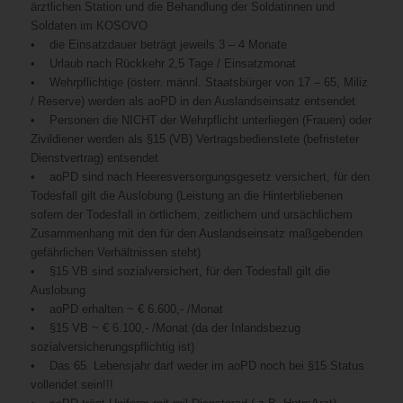
ärztlichen Station und die Behandlung der Soldatinnen und
Soldaten im KOSOVO
• die Einsatzdauer beträgt jeweils 3 – 4 Monate
• Urlaub nach Rückkehr 2,5 Tage / Einsatzmonat
• Wehrpflichtige (österr. männl. Staatsbürger von 17 – 65, Miliz
/ Reserve) werden als aoPD in den Auslandseinsatz entsendet
• Personen die NICHT der Wehrpflicht unterliegen (Frauen) oder
Zivildiener werden als §15 (VB) Vertragsbedienstete (befristeter
Dienstvertrag) entsendet
• aoPD sind nach Heeresversorgungsgesetz versichert, für den
Todesfall gilt die Auslobung (Leistung an die Hinterbliebenen
sofern der Todesfall in örtlichem, zeitlichem und ursächlichem
Zusammenhang mit den für den Auslandseinsatz maßgebenden
gefährlichen Verhältnissen steht)
• §15 VB sind sozialversichert, für den Todesfall gilt die
Auslobung
• aoPD erhalten ~ € 6.600,- /Monat
• §15 VB ~ € 6.100,- /Monat (da der Inlandsbezug
sozialversicherungspflichtig ist)
• Das 65. Lebensjahr darf weder im aoPD noch bei §15 Status
vollendet sein!!!