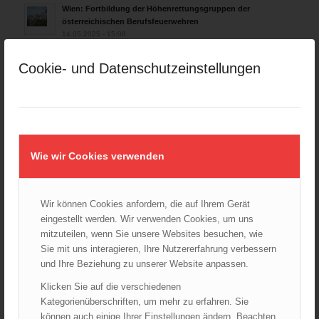
Wien: Fortbildung der Höhenrettungsgruppen der
österreichischen Berufsfeuerwehren
14.05.2025 - 15:08
Brand in Wien Leopoldstadt fordert ein Todesopfer
Cookie- und Datenschutzeinstellungen
04.11.2024 - 13:03
Großeinsatz in Wien-Mariahilf
28.10.2024 - 11:13
Kellerbrand in Wien Meidling mit Todesfolge
25.10.2024 - 10:02
Wie wir Cookies verwenden
Wiener Sicherheitsfest 2024
24.10.2024 - 10:02
Wir können Cookies anfordern, die auf Ihrem Gerät
eingestellt werden. Wir verwenden Cookies, um uns
Wiener Feuerwehrmuseum bei der Lange Nacht der Museen
mitzuteilen, wenn Sie unsere Websites besuchen, wie
am 5. Oktober 2024
01.10.2024 - 10:48
Sie mit uns interagieren, Ihre Nutzererfahrung verbessern
und Ihre Beziehung zu unserer Website anpassen.
Dramatische Menschenrettung bei Zimmerbrand
08.09.2024 - 11:36
Klicken Sie auf die verschiedenen
Kategorienüberschriften, um mehr zu erfahren. Sie
Wiener Feuerwehrfest 2024
können auch einige Ihrer Einstellungen ändern. Beachten