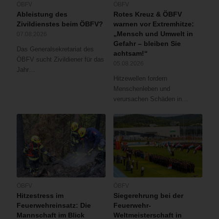
ÖBFV
ÖBFV
Ableistung des
Rotes Kreuz & ÖBFV
Zivildienstes beim ÖBFV?
warnen vor Extremhitze:
„Mensch und Umwelt in
07.08.2026
Gefahr – bleiben Sie
Das Generalsekretariat des
achtsam!“
ÖBFV sucht Zivildiener für das
05.08.2026
Jahr…
Hitzewellen fordern
Menschenleben und
verursachen Schäden in…
ÖBFV
ÖBFV
Hitzestress im
Siegerehrung bei der
Feuerwehreinsatz: Die
Feuerwehr-
Mannschaft im Blick
Weltmeisterschaft in