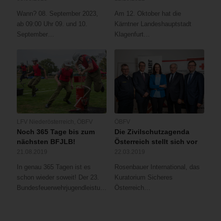
Wann? 08. September 2023,
Am 12. Oktober hat die
ab 09:00 Uhr 09. und 10.
Kärntner Landeshauptstadt
September…
Klagenfurt…
LFV Niederösterreich
,
ÖBFV
ÖBFV
Noch 365 Tage bis zum
Die Zivilschutzagenda
nächsten BFJLB!
Österreich stellt sich vor
21.08.2019
22.03.2019
In genau 365 Tagen ist es
Rosenbauer International, das
schon wieder soweit! Der 23.
Kuratorium Sicheres
Bundesfeuerwehrjugendleistungsbewerb…
Österreich…