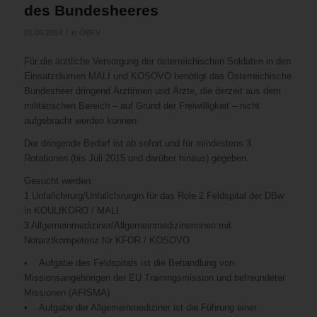
des Bundesheeres
/
01.08.2014
in
ÖBFV
Für die ärztliche Versorgung der österreichischen Soldaten in den
Einsatzräumen MALI und KOSOVO benötigt das Österreichische
Bundesheer dringend Ärztinnen und Ärzte, die derzeit aus dem
militärischen Bereich – auf Grund der Freiwilligkeit – nicht
aufgebracht werden können.
Der dringende Bedarf ist ab sofort und für mindestens 3
Rotationen (bis Juli 2015 und darüber hinaus) gegeben.
Gesucht werden:
1 Unfallchirurg/Unfallchirurgin für das Role 2 Feldspital der DBw
in KOULIKORO / MALI
3 Allgemeinmediziner/Allgemeinmedizinerinnen mit
Notarztkompetenz für KFOR / KOSOVO
• Aufgabe des Feldspitals ist die Behandlung von
Missionsangehörigen der EU Trainingsmission und befreundeter
Missionen (AFISMA)
• Aufgabe der Allgemeinmediziner ist die Führung einer