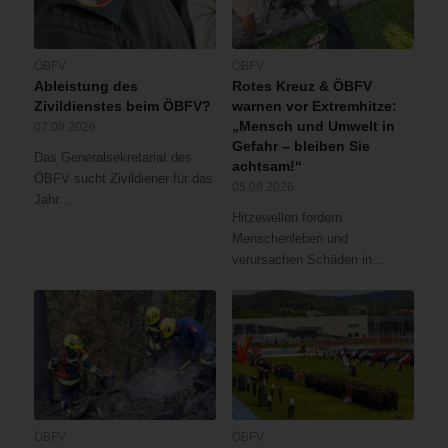
ÖBFV
ÖBFV
Ableistung des
Rotes Kreuz & ÖBFV
Zivildienstes beim ÖBFV?
warnen vor Extremhitze:
„Mensch und Umwelt in
07.08.2026
Gefahr – bleiben Sie
Das Generalsekretariat des
achtsam!“
ÖBFV sucht Zivildiener für das
05.08.2026
Jahr…
Hitzewellen fordern
Menschenleben und
verursachen Schäden in…
ÖBFV
ÖBFV