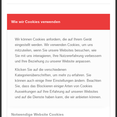
Wiener Feuerwehrmuseum bei der Lange Nacht der Museen
am 5. Oktober 2024
01.10.2024 - 10:48
Wie wir Cookies verwenden
Dramatische Menschenrettung bei Zimmerbrand
08.09.2024 - 11:36
Wir können Cookies anfordern, die auf Ihrem Gerät
Wiener Feuerwehrfest 2024
eingestellt werden. Wir verwenden Cookies, um uns
20.08.2024 - 13:55
mitzuteilen, wenn Sie unsere Websites besuchen, wie
Sie mit uns interagieren, Ihre Nutzererfahrung verbessern
und Ihre Beziehung zu unserer Website anpassen.
Klicken Sie auf die verschiedenen
ARCHIV
Kategorienüberschriften, um mehr zu erfahren. Sie
August 2026
können auch einige Ihrer Einstellungen ändern. Beachten
Juli 2026
Sie, dass das Blockieren einiger Arten von Cookies
Auswirkungen auf Ihre Erfahrung auf unseren Websites
Juni 2026
und auf die Dienste haben kann, die wir anbieten können.
Mai 2026
April 2026
März 2026
Notwendige Website Cookies