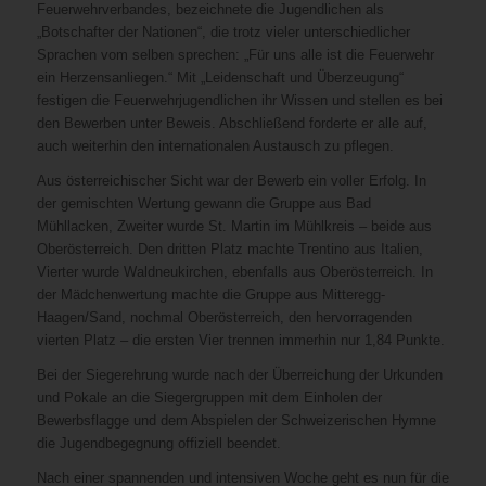
Feuerwehrverbandes, bezeichnete die Jugendlichen als
„Botschafter der Nationen“, die trotz vieler unterschiedlicher
Sprachen vom selben sprechen: „Für uns alle ist die Feuerwehr
ein Herzensanliegen.“ Mit „Leidenschaft und Überzeugung“
festigen die Feuerwehrjugendlichen ihr Wissen und stellen es bei
den Bewerben unter Beweis. Abschließend forderte er alle auf,
auch weiterhin den internationalen Austausch zu pflegen.
Aus österreichischer Sicht war der Bewerb ein voller Erfolg. In
der gemischten Wertung gewann die Gruppe aus Bad
Mühllacken, Zweiter wurde St. Martin im Mühlkreis – beide aus
Oberösterreich. Den dritten Platz machte Trentino aus Italien,
Vierter wurde Waldneukirchen, ebenfalls aus Oberösterreich. In
der Mädchenwertung machte die Gruppe aus Mitteregg-
Haagen/Sand, nochmal Oberösterreich, den hervorragenden
vierten Platz – die ersten Vier trennen immerhin nur 1,84 Punkte.
Bei der Siegerehrung wurde nach der Überreichung der Urkunden
und Pokale an die Siegergruppen mit dem Einholen der
Bewerbsflagge und dem Abspielen der Schweizerischen Hymne
die Jugendbegegnung offiziell beendet.
Nach einer spannenden und intensiven Woche geht es nun für die