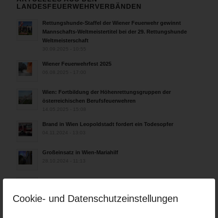
LANDESFEUERWEHRVERBÄNDEN
Rettungshunde-Staffel der Wiener Feuerwehr gewinnt
Mannschafts-Weltmeistertitel bei der 29. Rettungshunde
Weltmeisterschaft
30.09.2025 - 10:55
Wiener Feuerwehrfest 2025
06.08.2025 - 17:00
Wien: Fortbildung der Höhenrettungsgruppen der
österreichischen Berufsfeuerwehren
14.05.2025 - 15:08
Brand in Wien Leopoldstadt fordert ein Todesopfer
04.11.2024 - 13:03
Großeinsatz in Wien-Mariahilf
28.10.2024 - 11:13
Kellerbrand in Wien Meidling mit Todesfolge
25.10.2024 - 10:02
Cookie- und Datenschutzeinstellungen
Wiener Sicherheitsfest 2024
24.10.2024 - 10:02