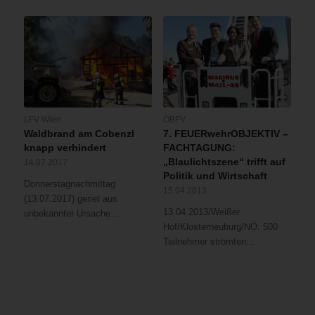
LFV Wien
ÖBFV
Waldbrand am Cobenzl
7. FEUERwehrOBJEKTIV –
knapp verhindert
FACHTAGUNG:
„Blaulichtszene“ trifft auf
14.07.2017
Politik und Wirtschaft
Donnerstagnachmittag
15.04.2013
(13.07.2017) geriet aus
13.04.2013/Weißer
unbekannter Ursache…
Hof/Klosterneuburg/NÖ: 500
Teilnehmer strömten…