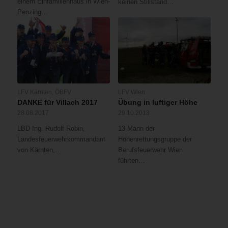
einem Einfamilienhaus in Wien-
keinen Stillstand…
Penzing…
LFV Kärnten
,
ÖBFV
LFV Wien
DANKE für Villach 2017
Übung in luftiger Höhe
28.08.2017
29.10.2013
LBD Ing. Rudolf Robin,
13 Mann der
Landesfeuerwehrkommandant
Höhenrettungsgruppe der
von Kärnten,…
Berufsfeuerwehr Wien
führten…