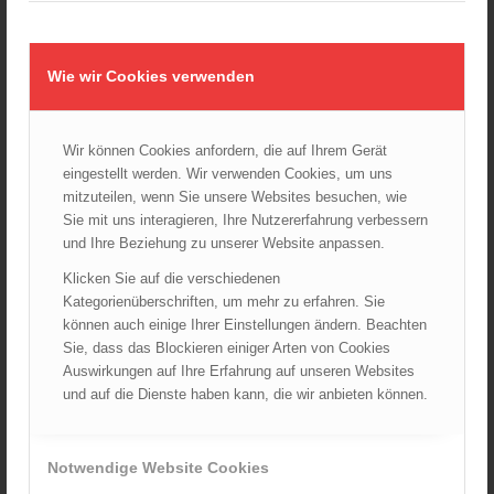
Wiener Feuerwehrmuseum bei der Lange Nacht der Museen
am 5. Oktober 2024
01.10.2024 - 10:48
Wie wir Cookies verwenden
Dramatische Menschenrettung bei Zimmerbrand
08.09.2024 - 11:36
Wir können Cookies anfordern, die auf Ihrem Gerät
Wiener Feuerwehrfest 2024
20.08.2024 - 13:55
eingestellt werden. Wir verwenden Cookies, um uns
mitzuteilen, wenn Sie unsere Websites besuchen, wie
Sie mit uns interagieren, Ihre Nutzererfahrung verbessern
und Ihre Beziehung zu unserer Website anpassen.
ARCHIV
Klicken Sie auf die verschiedenen
August 2026
Kategorienüberschriften, um mehr zu erfahren. Sie
können auch einige Ihrer Einstellungen ändern. Beachten
Juli 2026
Sie, dass das Blockieren einiger Arten von Cookies
Juni 2026
Auswirkungen auf Ihre Erfahrung auf unseren Websites
Mai 2026
und auf die Dienste haben kann, die wir anbieten können.
April 2026
März 2026
Notwendige Website Cookies
Februar 2026