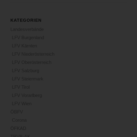
KATEGORIEN
Landesverbände
LFV Burgenland
LFV Kärnten
LFV Niederösterreich
LFV Oberösterreich
LFV Salzburg
LFV Steiermark
LFV Tirol
LFV Vorarlberg
LFV Wien
ÖBFV
Corona
ÖFKAD
TRVB-AK