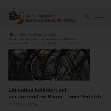
Blog - Aktuelle Neuigkeiten
Sie sind hier:
Startseite
/
Landesverbände
/
LFV Wien
/
Linienbus kollidiert mit umstürzendem Baum – zwei Verletzte
Linienbus kollidiert mit
umstürzendem Baum – zwei Verletzte
/
05.03.2019
in
LFV Wien