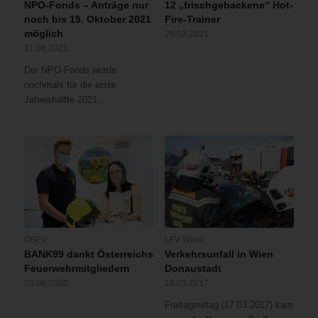
NPO-Fonds – Anträge nur
12 „frischgebackene“ Hot-
noch bis 15. Oktober 2021
Fire-Trainer
möglich
29.03.2021
31.08.2021
Der NPO-Fonds wurde
nochmals für die erste
Jahreshälfte 2021…
ÖBFV
LFV Wien
BANK99 dankt Österreichs
Verkehrsunfall in Wien
Feuerwehrmitgliedern
Donaustadt
03.08.2020
18.03.2017
Freitagmittag (17.03.2017) kam