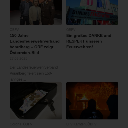
ÖBFV
ÖBFV
150 Jahre
Ein großes DANKE und
Landesfeuerwehrverband
RESPEKT unseren
Vorarlberg – ORF zeigt
Feuerwehren!
Österreich-Bild
27.09.2025
Der Landesfeuerwehrverband
Vorarlberg feiert sein 150-
jähriges…
Corona
,
ÖBFV
LFV Kärnten
,
ÖBFV