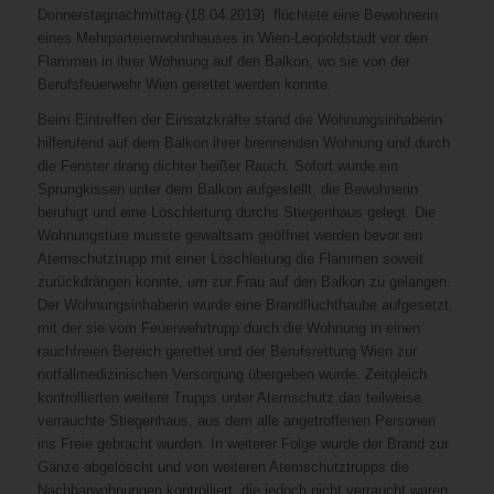
Donnerstagnachmittag (18.04.2019) flüchtete eine Bewohnerin
eines Mehrparteienwohnhauses in Wien-Leopoldstadt vor den
Flammen in ihrer Wohnung auf den Balkon, wo sie von der
Berufsfeuerwehr Wien gerettet werden konnte.
Beim Eintreffen der Einsatzkräfte stand die Wohnungsinhaberin
hilferufend auf dem Balkon ihrer brennenden Wohnung und durch
die Fenster drang dichter heißer Rauch. Sofort wurde ein
Sprungkissen unter dem Balkon aufgestellt, die Bewohnerin
beruhigt und eine Löschleitung durchs Stiegenhaus gelegt. Die
Wohnungstüre musste gewaltsam geöffnet werden bevor ein
Atemschutztrupp mit einer Löschleitung die Flammen soweit
zurückdrängen konnte, um zur Frau auf den Balkon zu gelangen.
Der Wohnungsinhaberin wurde eine Brandfluchthaube aufgesetzt,
mit der sie vom Feuerwehrtrupp durch die Wohnung in einen
rauchfreien Bereich gerettet und der Berufsrettung Wien zur
notfallmedizinischen Versorgung übergeben wurde. Zeitgleich
kontrollierten weitere Trupps unter Atemschutz das teilweise
verrauchte Stiegenhaus, aus dem alle angetroffenen Personen
ins Freie gebracht wurden. In weiterer Folge wurde der Brand zur
Gänze abgelöscht und von weiteren Atemschutztrupps die
Nachbarwohnungen kontrolliert, die jedoch nicht verraucht waren.