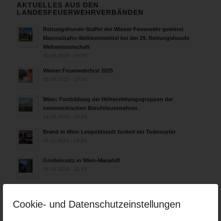
AKTUELLES AUS DEN
LANDESFEUERWEHRVERBÄNDEN
Rettungshunde-Staffel der Wiener Feuerwehr gewinnt
Mannschafts-Weltmeistertitel bei der 29. Rettungshunde
Weltmeisterschaft
30.09.2025 - 10:55
Wiener Feuerwehrfest 2025
06.08.2025 - 17:00
Wien: Fortbildung der Höhenrettungsgruppen der
österreichischen Berufsfeuerwehren
14.05.2025 - 15:08
Brand in Wien Leopoldstadt fordert ein Todesopfer
04.11.2024 - 13:03
Großeinsatz in Wien-Mariahilf
28.10.2024 - 11:13
Kellerbrand in Wien Meidling mit Todesfolge
25.10.2024 - 10:02
Cookie- und Datenschutzeinstellungen
Wiener Sicherheitsfest 2024