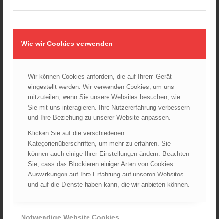
24.10.2024 - 10:02
Wiener Feuerwehrmuseum bei der Lange Nacht der Museen
am 5. Oktober 2024
Wie wir Cookies verwenden
01.10.2024 - 10:48
Dramatische Menschenrettung bei Zimmerbrand
08.09.2024 - 11:36
Wir können Cookies anfordern, die auf Ihrem Gerät
Wiener Feuerwehrfest 2024
eingestellt werden. Wir verwenden Cookies, um uns
20.08.2024 - 13:55
mitzuteilen, wenn Sie unsere Websites besuchen, wie
Sie mit uns interagieren, Ihre Nutzererfahrung verbessern
und Ihre Beziehung zu unserer Website anpassen.
Klicken Sie auf die verschiedenen
ARCHIV
Kategorienüberschriften, um mehr zu erfahren. Sie
August 2026
können auch einige Ihrer Einstellungen ändern. Beachten
Sie, dass das Blockieren einiger Arten von Cookies
Juli 2026
Auswirkungen auf Ihre Erfahrung auf unseren Websites
Juni 2026
und auf die Dienste haben kann, die wir anbieten können.
Mai 2026
April 2026
Notwendige Website Cookies
März 2026