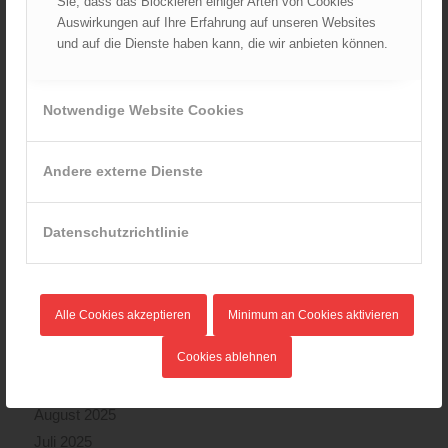
Sie, dass das Blockieren einiger Arten von Cookies
Auswirkungen auf Ihre Erfahrung auf unseren Websites
und auf die Dienste haben kann, die wir anbieten können.
ARCHIV
August 2026
Notwendige Website Cookies
Juli 2026
Juni 2026
Andere externe Dienste
Mai 2026
April 2026
März 2026
Datenschutzrichtlinie
Februar 2026
Januar 2026
Dezember 2025
Alle Cookies akzeptieren
Minimum an Cookies aktivieren
November 2025
Cookies ablehnen
Oktober 2025
September 2025
August 2025
Juli 2025