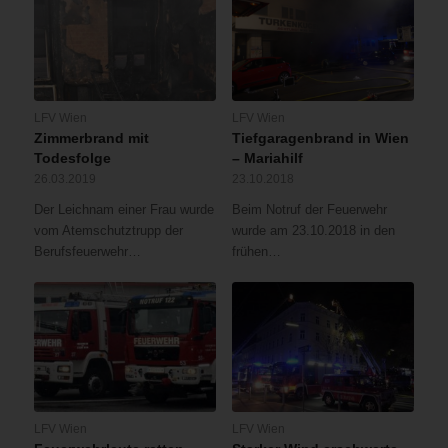
LFV Wien
LFV Wien
Zimmerbrand mit
Tiefgaragenbrand in Wien
Todesfolge
– Mariahilf
26.03.2019
23.10.2018
Der Leichnam einer Frau wurde
Beim Notruf der Feuerwehr
vom Atemschutztrupp der
wurde am 23.10.2018 in den
Berufsfeuerwehr…
frühen…
LFV Wien
LFV Wien