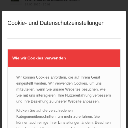
14.05.2025 - 15:08
Brand in Wien Leopoldstadt fordert ein Todesopfer
04.11.2024 - 13:03
Cookie- und Datenschutzeinstellungen
Großeinsatz in Wien-Mariahilf
28.10.2024 - 11:13
Kellerbrand in Wien Meidling mit Todesfolge
25.10.2024 - 10:02
Wie wir Cookies verwenden
Wiener Sicherheitsfest 2024
24.10.2024 - 10:02
Wir können Cookies anfordern, die auf Ihrem Gerät
Wiener Feuerwehrmuseum bei der Lange Nacht der Museen
eingestellt werden. Wir verwenden Cookies, um uns
am 5. Oktober 2024
mitzuteilen, wenn Sie unsere Websites besuchen, wie
01.10.2024 - 10:48
Sie mit uns interagieren, Ihre Nutzererfahrung verbessern
Dramatische Menschenrettung bei Zimmerbrand
und Ihre Beziehung zu unserer Website anpassen.
08.09.2024 - 11:36
Klicken Sie auf die verschiedenen
Wiener Feuerwehrfest 2024
Kategorienüberschriften, um mehr zu erfahren. Sie
20.08.2024 - 13:55
können auch einige Ihrer Einstellungen ändern. Beachten