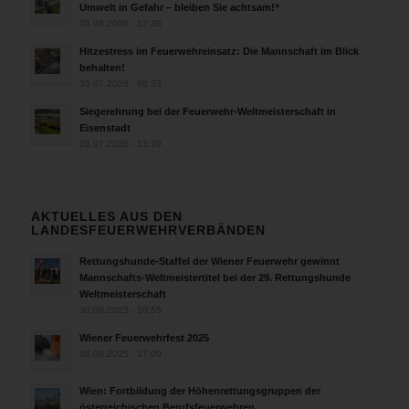
Umwelt in Gefahr – bleiben Sie achtsam!“
05.08.2026 - 12:38
Hitzestress im Feuerwehreinsatz: Die Mannschaft im Blick
behalten!
30.07.2026 - 08:33
Siegerehrung bei der Feuerwehr-Weltmeisterschaft in
Eisenstadt
26.07.2026 - 13:39
AKTUELLES AUS DEN
LANDESFEUERWEHRVERBÄNDEN
Rettungshunde-Staffel der Wiener Feuerwehr gewinnt
Mannschafts-Weltmeistertitel bei der 29. Rettungshunde
Weltmeisterschaft
30.09.2025 - 10:55
Wiener Feuerwehrfest 2025
06.08.2025 - 17:00
Wien: Fortbildung der Höhenrettungsgruppen der
österreichischen Berufsfeuerwehren