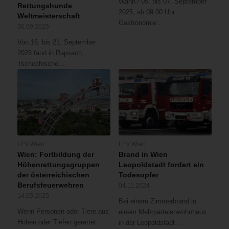
Wann? 05. bis 07. September
Rettungshunde
2025, ab 09:00 Uhr
Weltmeisterschaft
Gastronomie:…
30.09.2025
Von 16. bis 21. September
2025 fand in Rapsach,
Tschechische…
LFV Wien
LFV Wien
Wien: Fortbildung der
Brand in Wien
Höhenrettungsgruppen
Leopoldstadt fordert ein
der österreichischen
Todesopfer
Berufsfeuerwehren
04.11.2024
14.05.2025
Bei einem Zimmerbrand in
Wenn Personen oder Tiere aus
einem Mehrparteienwohnhaus
Höhen oder Tiefen gerettet
in der Leopoldstadt…