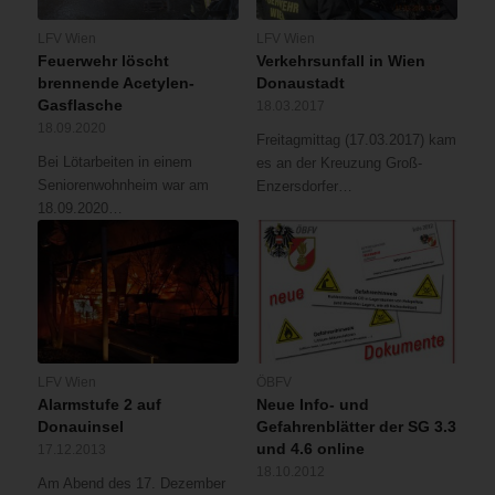
LFV Wien
LFV Wien
Feuerwehr löscht
Verkehrsunfall in Wien
brennende Acetylen-
Donaustadt
Gasflasche
18.03.2017
18.09.2020
Freitagmittag (17.03.2017) kam
Bei Lötarbeiten in einem
es an der Kreuzung Groß-
Seniorenwohnheim war am
Enzersdorfer…
18.09.2020…
LFV Wien
ÖBFV
Alarmstufe 2 auf
Neue Info- und
Donauinsel
Gefahrenblätter der SG 3.3
und 4.6 online
17.12.2013
18.10.2012
Am Abend des 17. Dezember