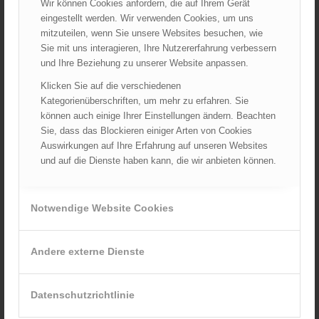
Wir können Cookies anfordern, die auf Ihrem Gerät
August 2026
eingestellt werden. Wir verwenden Cookies, um uns
Juli 2026
mitzuteilen, wenn Sie unsere Websites besuchen, wie
Juni 2026
Sie mit uns interagieren, Ihre Nutzererfahrung verbessern
Mai 2026
und Ihre Beziehung zu unserer Website anpassen.
April 2026
Klicken Sie auf die verschiedenen
Kategorienüberschriften, um mehr zu erfahren. Sie
März 2026
können auch einige Ihrer Einstellungen ändern. Beachten
Februar 2026
Sie, dass das Blockieren einiger Arten von Cookies
Januar 2026
Auswirkungen auf Ihre Erfahrung auf unseren Websites
Dezember 2025
und auf die Dienste haben kann, die wir anbieten können.
November 2025
Oktober 2025
Notwendige Website Cookies
September 2025
August 2025
Andere externe Dienste
Juli 2025
Juni 2025
Mai 2025
Datenschutzrichtlinie
April 2025