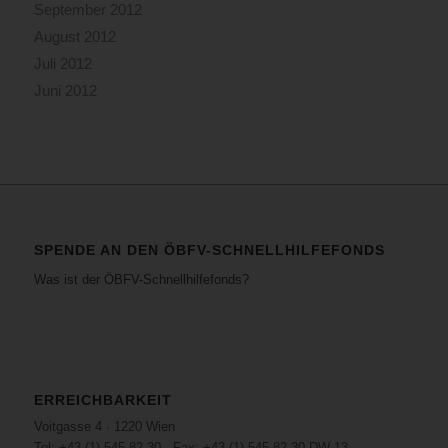
September 2012
August 2012
Juli 2012
Juni 2012
SPENDE AN DEN ÖBFV-SCHNELLHILFEFONDS
Was ist der ÖBFV-Schnellhilfefonds?
ERREICHBARKEIT
Voitgasse 4 · 1220 Wien
Tel: +43 (1) 545 82 30 · Fax: +43 (1) 545 82 30 DW 13