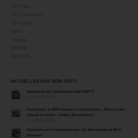
LFV Tirol
LFV Vorarlberg
LFV Wien
ÖBFV
Corona
ÖFKAD
TRVB-AK
AKTUELLES AUS DEM ÖBFV
Ableistung des Zivildienstes beim ÖBFV?
07.08.2026 - 10:00
Rotes Kreuz & ÖBFV warnen vor Extremhitze: „Mensch und
Umwelt in Gefahr – bleiben Sie achtsam!“
05.08.2026 - 12:38
Hitzestress im Feuerwehreinsatz: Die Mannschaft im Blick
behalten!