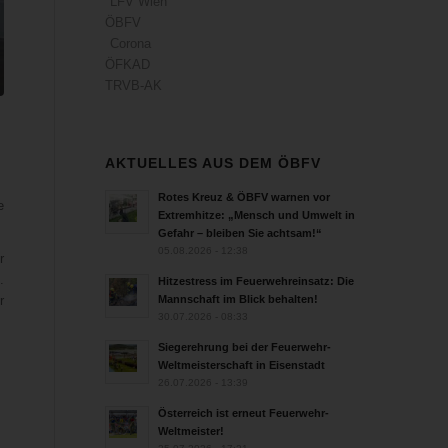
LFV Wien
ÖBFV
Corona
ÖFKAD
TRVB-AK
AKTUELLES AUS DEM ÖBFV
Rotes Kreuz & ÖBFV warnen vor
e
Extremhitze: „Mensch und Umwelt in
Gefahr – bleiben Sie achtsam!“
05.08.2026 - 12:38
r
.
Hitzestress im Feuerwehreinsatz: Die
r
Mannschaft im Blick behalten!
30.07.2026 - 08:33
Siegerehrung bei der Feuerwehr-
Weltmeisterschaft in Eisenstadt
26.07.2026 - 13:39
Österreich ist erneut Feuerwehr-
Weltmeister!