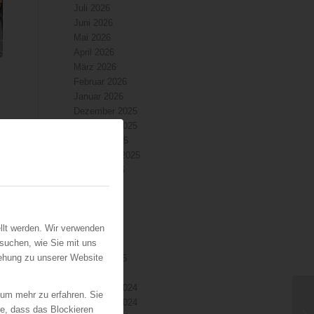
Juli 2026
Juni 2026
Mai 2026
April 2026
März 2026
Februar 2026
Januar 2026
Dezember 2025
November 2025
Oktober 2025
September 2025
n
August 2025
Juli 2025
Juni 2025
Mai 2025
llt werden. Wir verwenden
April 2025
suchen, wie Sie mit uns
März 2025
iehung zu unserer Website
Februar 2025
Januar 2025
Dezember 2024
 um mehr zu erfahren. Sie
November 2024
ie, dass das Blockieren