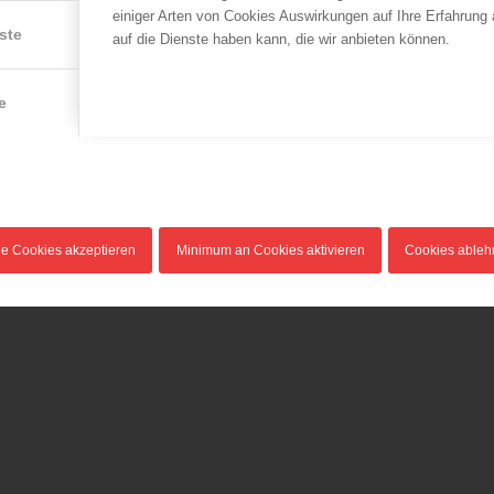
LFV Wien
einiger Arten von Cookies Auswirkungen auf Ihre Erfahrung
LFV Wien
ste
Brand in Versuchslabor
Einsturzgefährdetes
auf die Dienste haben kann, die wir anbieten können.
Stiegenhaus
26.01.2014
27.06.2013
Am 27. Jänner 2014 kam es
e
gegen Mittag aus bisher
Heute am Vormittag befuhr
unbekannter…
ein mit Dämmmaterial
n
beladener Lkw…
le Cookies akzeptieren
Minimum an Cookies aktivieren
Cookies able