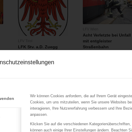
LFV Wien
Acht Verletzte bei Unfall
mit entgleister
LFV Tirol
LFK Stv. a.D. Zuegg
Straßenbahn
verstorben
17.07.2017
r-
18.09.2017
nschutzeinstellungen
Die Berufsfeuerwehr Wien
Der Landesfeuerwehrverband
war am 16.7.2017 am späte
Tirol, der
Sonntagnachmittag…
Bezirksfeuerwehrverband…
Wir können Cookies anfordern, die auf Ihrem Gerät eingeste
rwenden
Cookies, um uns mitzuteilen, wenn Sie unsere Websites be
interagieren, Ihre Nutzererfahrung verbessern und Ihre Bez
anpassen.
e
Klicken Sie auf die verschiedenen Kategorienüberschriften,
können auch einige Ihrer Einstellungen ändern. Beachten S