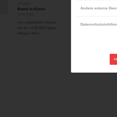
LFV Wien
LFV Wien
aus Fahrzeug befreit
Andere externe Dien
Brand in Kirche
Fahrzeugkollision –
Fahrzeuglenker
15.06.2016
eingeklemmt
Aus unbekannter Ursache
Datenschutzrichtlini
10.01.2016
war am 14.06.2016 gegen
Heute Früh (10.01.2016)
Mittag in Wien…
bemerkten Passanten eine
Verkehrsunfall…
Al