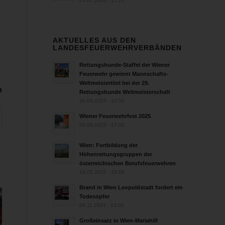
25.07.2026 - 17:21
AKTUELLES AUS DEN
LANDESFEUERWEHRVERBÄNDEN
Rettungshunde-Staffel der Wiener
Feuerwehr gewinnt Mannschafts-
Weltmeistertitel bei der 29.
n
Rettungshunde Weltmeisterschaft
30.09.2025 - 10:55
Wiener Feuerwehrfest 2025
06.08.2025 - 17:00
Wien: Fortbildung der
Höhenrettungsgruppen der
österreichischen Berufsfeuerwehren
14.05.2025 - 15:08
Brand in Wien Leopoldstadt fordert ein
Todesopfer
04.11.2024 - 13:03
Großeinsatz in Wien-Mariahilf