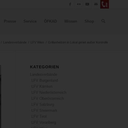
Presse
Service
ÖFKAD
Wissen
Shop
/
Landesverbände
/
LFV Wien
/
Grillanheizen in Lokal geriet außer Kontrolle
KATEGORIEN
Landesverbände
LFV Burgenland
LFV Kärnten
LFV Niederösterreich
LFV Oberösterreich
LFV Salzburg
LFV Steiermark
LFV Tirol
LFV Vorarlberg