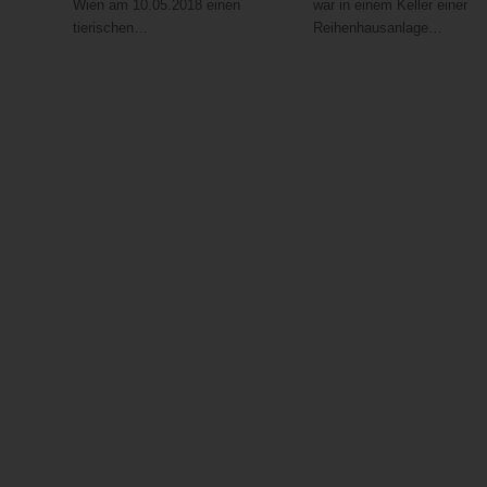
Wien am 10.05.2018 einen
war in einem Keller einer
tierischen…
Reihenhausanlage…