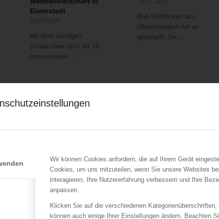
Weltmeisterschaft in
25.07.2026
Eisenstadt
Bad Mühllacken aus
26.07.2026
Oberösterreich hat es
Mit einer würdigen
geschafft: Sie…
Schlussfeier fand der 18.
Internationale…
nschutzeinstellungen
Wir können Cookies anfordern, die auf Ihrem Gerät eingeste
rwenden
Cookies, um uns mitzuteilen, wenn Sie unsere Websites be
interagieren, Ihre Nutzererfahrung verbessern und Ihre Bez
anpassen.
e
ÖBFV
LFV Wien
Klicken Sie auf die verschiedenen Kategorienüberschriften,
Staatspreis PR 2025:
Ausgedehnter
können auch einige Ihrer Einstellungen ändern. Beachten S
er
Sonderpreis für BeeWild
Zimmerbrand