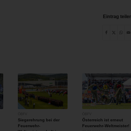
Eintrag teile
ÖBFV
ÖBFV
Siegerehrung bei der
Österreich ist erneut
Feuerwehr-
Feuerwehr-Weltmeister!