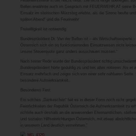
Feuerwehrsirene in der Nacht heult. Die nicht lange überlegen, s
Bellen erwähnte auch im Gespräch mit FEUERWEHR.AT seine Bewun
Einsatz im steirischen Mürzsteg erlebte, als die Sirene heulte 
späten Abend“ und die Feuerwehr
Freiwilligkeit ist notwendig
Bundespräsident Dr. Van der Bellen ist – als Wirtschaftsexpert
Österreich sich ein so funktionierendes Einsatzwesen nicht leis
unsere Steuerquote ganz anders ausschauen müssen.“
Nach seiner Rede wurde der Bundespräsident richtig umschwärmt. 
Bundespräsident hörte geduldig zu und lies alles notieren. Als er 
Einsatz mehrfach und zeigte sich von einer sehr nahbaren Seite.
besondere Aufmerksamkeit.
Besonderes Fest
Ein solches „Dankeschön“ hat es in dieser Form noch nicht gege
Feierlichkeiten der Republik Österreich die Aufmerksamkeit zu er
richtete auch deshalb an die anwesenden Ehrenamtlichen, stellvertr
und sozialen Hilfseinrichtungen Österreich, mit etwas absichtlic
in unserem Land deutlich vernehmen.“