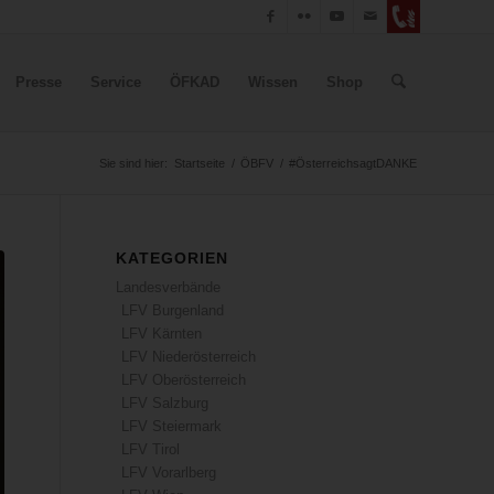
Presse
Service
ÖFKAD
Wissen
Shop
Sie sind hier:
Startseite
/
ÖBFV
/
#ÖsterreichsagtDANKE
KATEGORIEN
Landesverbände
LFV Burgenland
LFV Kärnten
LFV Niederösterreich
LFV Oberösterreich
LFV Salzburg
LFV Steiermark
LFV Tirol
LFV Vorarlberg