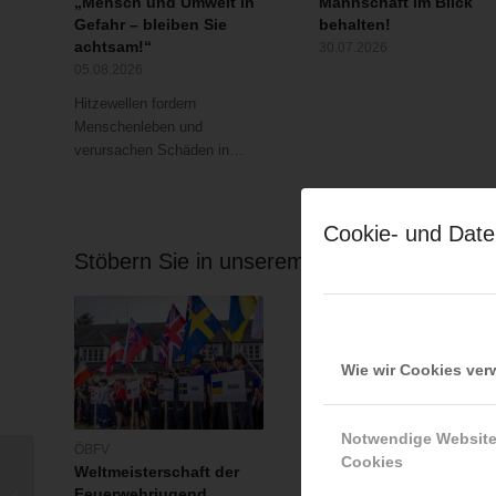
„Mensch und Umwelt in
Mannschaft im Blick
Gefahr – bleiben Sie
behalten!
achtsam!“
30.07.2026
05.08.2026
Hitzewellen fordern
Menschenleben und
verursachen Schäden in…
Cookie- und Date
Stöbern Sie in unserem Archiv …
Wie wir Cookies ve
Notwendige Websit
ÖBFV
ÖBFV
Cookies
Weltmeisterschaft der
Feuerwehren in
Zahlreiche
Feuerwehrjugend
Österreich 2025: wenig
Feuerwehreinsätze