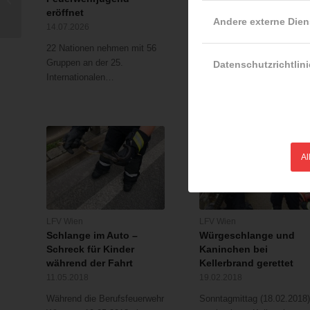
eröffnet
Einsätze, mehr
durch Sturmereignis
Andere externe Dien
Mitglieder
14.07.2026
22.03.2026
22 Nationen nehmen mit 56
Österreichs Feuerwehren
Gruppen an der 25.
Datenschutzrichtlini
rückten im Jahr 2025
Internationalen…
deutlich weniger…
Al
LFV Wien
LFV Wien
Schlange im Auto –
Würgeschlange und
Schreck für Kinder
Kaninchen bei
während der Fahrt
Kellerbrand gerettet
11.05.2018
19.02.2018
Während die Berufsfeuerwehr
Sonntagmittag (18.02.2018)