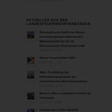
25.07.2026 - 17:21
AKTUELLES AUS DEN
LANDESFEUERWEHRVERBÄNDEN
Rettungshunde-Staffel der Wiener
e
Feuerwehr gewinnt Mannschafts-
Weltmeistertitel bei der 29.
Rettungshunde Weltmeisterschaft
30.09.2025 - 10:55
Wiener Feuerwehrfest 2025
06.08.2025 - 17:00
Wien: Fortbildung der
Höhenrettungsgruppen der
österreichischen Berufsfeuerwehren
14.05.2025 - 15:08
Brand in Wien Leopoldstadt fordert ein
Todesopfer
04.11.2024 - 13:03
Großeinsatz in Wien-Mariahilf