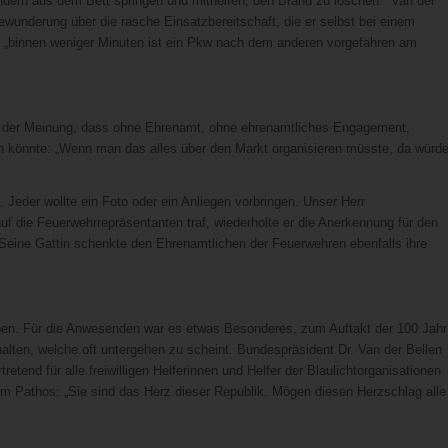
ondern aus dem Bett springen und mithelfen, den Brand zu löschen.“ Van der
derung über die rasche Einsatzbereitschaft, die er selbst bei einem
und „binnen weniger Minuten ist ein Pkw nach dem anderen vorgefahren am
e – der Meinung, dass ohne Ehrenamt, ohne ehrenamtliches Engagement,
ten könnte: „Wenn man das alles über den Markt organisieren müsste, da würd
Jeder wollte ein Foto oder ein Anliegen vorbringen. Unser Herr
auf die Feuerwehrrepräsentanten traf, wiederholte er die Anerkennung für den
 Seine Gattin schenkte den Ehrenamtlichen der Feuerwehren ebenfalls ihre
ben. Für die Anwesenden war es etwas Besonderes, zum Auftakt der 100 Jahr
halten, welche oft untergehen zu scheint. Bundespräsident Dr. Van der Bellen
etend für alle freiwilligen Helferinnen und Helfer der Blaulichtorganisationen
hem Pathos: „Sie sind das Herz dieser Republik. Mögen diesen Herzschlag alle