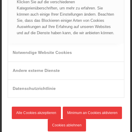
01.10.2024 - 10:48
Klicken Sie auf die verschiedenen
Kategorienüberschriften, um mehr zu erfahren. Sie
Dramatische Menschenrettung bei Zimmerbrand
können auch einige Ihrer Einstellungen ändern. Beachten
08.09.2024 - 11:36
Sie, dass das Blockieren einiger Arten von Cookies
Auswirkungen auf Ihre Erfahrung auf unseren Websites
Wiener Feuerwehrfest 2024
20.08.2024 - 13:55
und auf die Dienste haben kann, die wir anbieten können.
Notwendige Website Cookies
ARCHIV
August 2026
Andere externe Dienste
Juli 2026
Juni 2026
Datenschutzrichtlinie
Mai 2026
April 2026
März 2026
Alle Cookies akzeptieren
Minimum an Cookies aktivieren
Februar 2026
Januar 2026
Cookies ablehnen
Dezember 2025