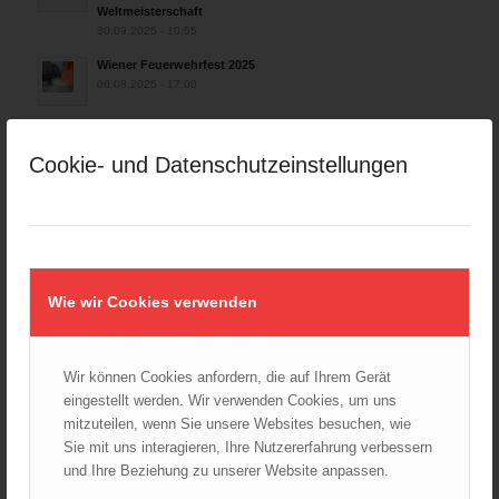
Weltmeisterschaft
30.09.2025 - 10:55
Wiener Feuerwehrfest 2025
06.08.2025 - 17:00
Wien: Fortbildung der Höhenrettungsgruppen der
österreichischen Berufsfeuerwehren
Cookie- und Datenschutzeinstellungen
14.05.2025 - 15:08
Brand in Wien Leopoldstadt fordert ein Todesopfer
04.11.2024 - 13:03
Großeinsatz in Wien-Mariahilf
28.10.2024 - 11:13
Wie wir Cookies verwenden
Kellerbrand in Wien Meidling mit Todesfolge
25.10.2024 - 10:02
Wir können Cookies anfordern, die auf Ihrem Gerät
Wiener Sicherheitsfest 2024
eingestellt werden. Wir verwenden Cookies, um uns
24.10.2024 - 10:02
mitzuteilen, wenn Sie unsere Websites besuchen, wie
Sie mit uns interagieren, Ihre Nutzererfahrung verbessern
Wiener Feuerwehrmuseum bei der Lange Nacht der Museen
und Ihre Beziehung zu unserer Website anpassen.
am 5. Oktober 2024