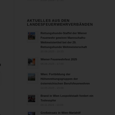
25.07.2026 - 17:21
AKTUELLES AUS DEN
LANDESFEUERWEHRVERBÄNDEN
Rettungshunde-Staffel der Wiener
Feuerwehr gewinnt Mannschafts-
Weltmeistertitel bei der 29.
Rettungshunde Weltmeisterschaft
30.09.2025 - 10:55
Wiener Feuerwehrfest 2025
n
06.08.2025 - 17:00
Wien: Fortbildung der
Höhenrettungsgruppen der
österreichischen Berufsfeuerwehren
14.05.2025 - 15:08
Brand in Wien Leopoldstadt fordert ein
Todesopfer
04.11.2024 - 13:03
Großeinsatz in Wien-Mariahilf