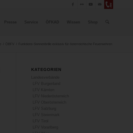
Presse
Service
ÖFKAD
Wissen
Shop
e
/
ÖBFV
/
Funktions-Sonnenbrille exklusiv für österreichische Feuerwehren
KATEGORIEN
Landesverbände
LFV Burgenland
LFV Kärnten
LFV Niederösterreich
LFV Oberösterreich
LFV Salzburg
LFV Steiermark
LFV Tirol
LFV Vorarlberg