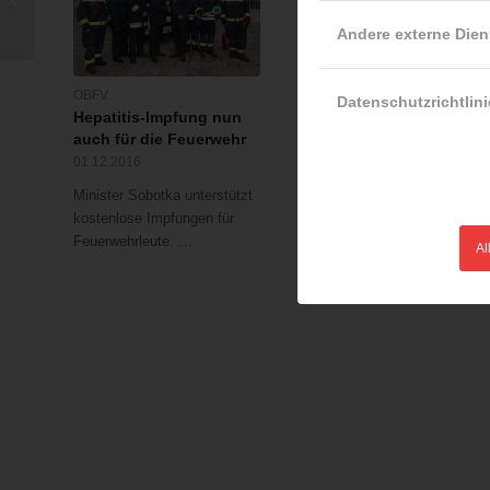
und wieder online!
Andere externe Dien
ÖBFV
LFV Kärnten
Datenschutzrichtlini
Hepatitis-Impfung nun
Verkehrsunfall forderte
auch für die Feuerwehr
drei Schwerverletzte
01.12.2016
21.10.2014
Minister Sobotka unterstützt
Am 18. Oktober, am frühen
kostenlose Impfungen für
Nachmittag, forderte eine
Feuerwehrleute. …
Frontalkollision…
Al