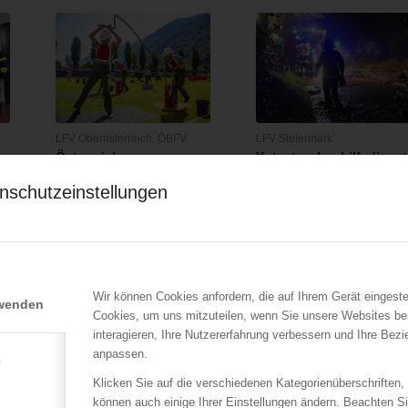
LFV Oberösterreich
,
ÖBFV
LFV Steiermark
Österreichs
Katastrophenhilfsdienst
Feuerwehrjugend erneut
der Feuerwehren
nschutzeinstellungen
Weltspitze
21.08.2017
18.07.2019
Wenn Kräfte der Natur – so
wie in den vergangenen
Tagen –…
s
Wir können Cookies anfordern, die auf Ihrem Gerät eingeste
rwenden
Cookies, um uns mitzuteilen, wenn Sie unsere Websites be
interagieren, Ihre Nutzererfahrung verbessern und Ihre Bez
anpassen.
e
Klicken Sie auf die verschiedenen Kategorienüberschriften,
können auch einige Ihrer Einstellungen ändern. Beachten S