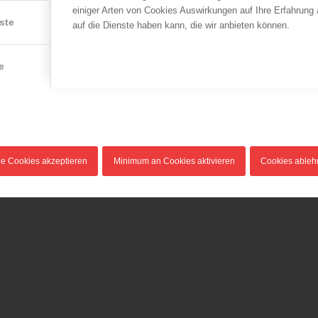
einiger Arten von Cookies Auswirkungen auf Ihre Erfahrung
ste
auf die Dienste haben kann, die wir anbieten können.
LFV Wien
LFV Burgenland
e
Friedenslicht 2013
Dank und Anerkennung
an die politische
22.12.2013
Landesführung des
Auch heuer wieder kann das
Burgenlandes
bereits zur Tradition
04.09.2012
gewordene Friedenslicht…
Im Rahmen einer besondere
le Cookies akzeptieren
Minimum an Cookies aktivieren
Cookies able
Feierlichkeit im Landhaus
Eisenstadt…