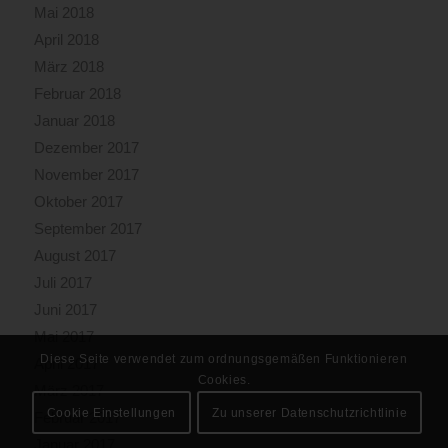
Mai 2018
April 2018
März 2018
Februar 2018
Januar 2018
Dezember 2017
November 2017
Oktober 2017
September 2017
August 2017
Juli 2017
Juni 2017
Mai 2017
Diese Seite verwendet zum ordnungsgemäßen Funktionieren
April 2017
Cookies.
März 2017
Cookie Einstellungen
Zu unserer Datenschutzrichtlinie
Februar 2017
Januar 2017