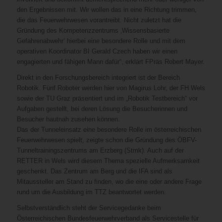
den Ergebnissen mit. Wir wollen das in eine Richtung trimmen,
die das Feuerwehrwesen vorantreibt. Nicht zuletzt hat die
Gründung des Kompetenzzentrums ‚Wissensbasierte
Gefahrenabwehr‘ hierbei eine besondere Rolle und mit dem
operativen Koordinator BI Gerald Czech haben wir einen
engagierten und fähigen Mann dafür“, erklärt FPräs Robert Mayer.
Direkt in den Forschungsbereich integriert ist der Bereich
Robotik. Fünf Roboter werden hier von Magirus Lohr, der FH Wels
sowie der TU Graz präsentiert und im „Robotik Testbereich“ vor
Aufgaben gestellt, bei deren Lösung die Besucherinnen und
Besucher hautnah zusehen können.
Das der Tunneleinsatz eine besondere Rolle im österreichischen
Feuerwehrwesen spielt, zeigte schon die Gründung des ÖBFV-
Tunneltrainingszentrums am Erzberg (Stmk). Auch auf der
RETTER in Wels wird diesem Thema spezielle Aufmerksamkeit
geschenkt. Das Zentrum am Berg und die IFA sind als
Mitaussteller am Stand zu finden, wo die eine oder andere Frage
rund um die Ausbildung im TTZ beantwortet werden.
Selbstverständlich steht der Servicegedanke beim
Österreichischen Bundesfeuerwehrverband als Servicestelle für