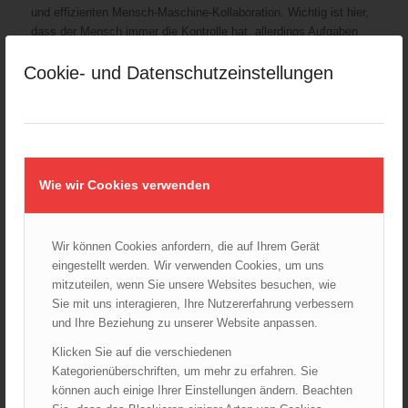
und effizienten Mensch-Maschine-Kollaboration. Wichtig ist hier,
dass der Mensch immer die Kontrolle hat, allerdings Aufgaben
schnell, transparent und zuverlässig an das Robotersystem
delegieren kann. Für den Wissenstransfer in die Praxis ist hier
Cookie- und Datenschutzeinstellungen
natürlich die FF TU Graz ein ideales Vehikel, da eine große
Anzahl von Forschern unmittelbar Mitglieder sind und ein
niederschwelliger Weg zum direkten Austausch mit den
Feuerwehren und die Möglichkeiten zur praxisnahen Erprobung
von Systemen besteht.
Wie wir Cookies verwenden
Wir können Cookies anfordern, die auf Ihrem Gerät
eingestellt werden. Wir verwenden Cookies, um uns
mitzuteilen, wenn Sie unsere Websites besuchen, wie
Sie mit uns interagieren, Ihre Nutzererfahrung verbessern
und Ihre Beziehung zu unserer Website anpassen.
Klicken Sie auf die verschiedenen
Kategorienüberschriften, um mehr zu erfahren. Sie
können auch einige Ihrer Einstellungen ändern. Beachten