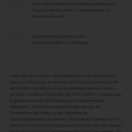
5
Beim außerordentlichen Bundesfeuerwehrtag am
Samstag werden gleich 2 Vizepräsidenten im
Messturm gewählt.
6
Ausreichend Parkplätze stehen
selbstverständlich zur Verfügung.
Folgt man dem Pfad am Stand gelangt man von den Drohnen
direkt zur Forschung, wo ebenfalls die TU Graz gemeinsam mit
der FH Wels und dem Disaster Competence Network Austria
(DCNA) – zu dessen Mitgliedern der ÖBFV gehört – Projekte und
Ergebnisse rund um die Forschung im Feuerwehrwesen
präsentiert. „Uns ist es hierbei besonders wichtig, den
Feuerwehren die Scheu vor der Teilnahme an
Forschungsprojekten zu nehmen. Die Feuerwehr Österreich ist in
über zwei Dutzend Forschungsprojekte jährlich mehr oder weniger
involviert und bekommt dementsprechend mehr oder weniger von