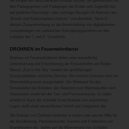
die Inhalte der verschiedenen Module nützen, um gemeinsam mit
den Pädagoginnen und Pädagogen die Kinder und Jugendlichen
auf jährliche Räumungs- oder sonstige Übungen im Rahmen des
„Brand- und Katastrophenschutzes“ vorzubereiten. Neue in
diesem Zusammenhang ist die Bereitstellung von digitalisierten
Lernunterlagen mit zahlreichen Anknüpfungspunkten an den
Lehrplan der 7. und 8. Schulstufe.
DROHNEN im Feuerwehrdienst
Drohnen im Feuerwehrdienst bilden eine wesentliche
Unterstützung und Erleichterung der Einsatzkräfte am Boden.
Dieses „Eye in the Sky“ erweist bei großflächigen
Einsatzgebieten nützliche Dienste. Die meisten Drohnen sind mit
Wärmebildkameras ausgestattet. Der Mehrwert für den
Einsatzleiter bei Bränden, der Detektion von Wärmequellen und
Glutnestern sowie bei der Tier- und Personensuche, ist dabei
erheblich! Auch die schnelle Erreichbarkeit von exponierten
Lagen stellt einen wesentlichen Vorteil und Zeitgewinn dar.
Der Einsatz von Drohnen bedeutet in erster Linie rasche Hilfe für
die Bevölkerung: Personensuche, Suchen und Entdecken von
Brandnestern etc. laufen auf die Mi­nimierung von Schäden