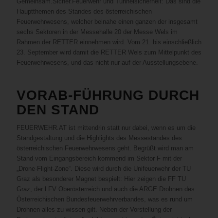
Gemeinsam.Sicher.Feuerwehr und Tunnelsicherheit: Das sind die
Hauptthemen des Standes des österreichischen
Feuerwehrwesens, welcher beinahe einen ganzen der insgesamt
sechs Sektoren in der Messehalle 20 der Messe Wels im
Rahmen der RETTER einnehmen wird. Vom 21. bis einschließlich
23. September wird damit die RETTER Wels zum Mittelpunkt des
Feuerwehrwesens, und das nicht nur auf der Ausstellungsebene.
VORAB-FÜHRUNG DURCH
DEN STAND
FEUERWEHR.AT ist mittendrin statt nur dabei, wenn es um die
Standgestaltung und die Highlights des Messestandes des
österreichischen Feuerwehrwesens geht. Begrüßt wird man am
Stand vom Eingangsbereich kommend im Sektor F mit der
„Drone-Flight-Zone“. Diese wird durch die Unifeuerwehr der TU
Graz als besonderer Magnet bespielt: Hier zeigen die FF TU
Graz, der LFV Oberösterreich und auch die ARGE Drohnen des
Österreichischen Bundesfeuerwehrverbandes, was es rund um
Drohnen alles zu wissen gilt. Neben der Vorstellung der