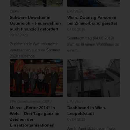
ÖBFV
LFV Wien
Schwere Unwetter in
Wien: Zwanzig Personen
Österreich – Feuerwehren
bei Zimmerbrand gerettet
auch finanziell gefordert
04.08.2019
29.07.2020
Sonntagmittag (04.08.2019)
Zunehmende Wetterextreme
kam es in einem Wohnhaus zu
verursachen auch im Sommer
einem…
2020 tausende…
LFV Oberösterreich
,
ÖBFV
LFV Wien
Messe „Retter 2014“ in
Dachbrand in Wien-
Wels – Drei Tage ganz im
Leopoldstadt
Zeichen der
05.04.2013
Einsatzorganisationen
Am 5. April 2013 gegen halb