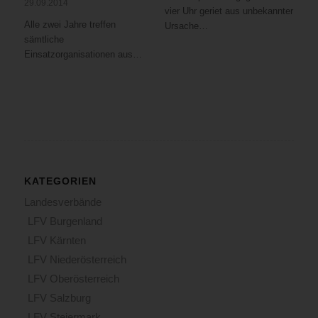
29.09.2014
vier Uhr geriet aus unbekannter
Alle zwei Jahre treffen
Ursache…
sämtliche
Einsatzorganisationen aus…
KATEGORIEN
Landesverbände
LFV Burgenland
LFV Kärnten
LFV Niederösterreich
LFV Oberösterreich
LFV Salzburg
LFV Steiermark