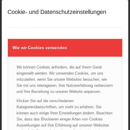
Großeinsatz in Wien-Mariahilf
Cookie- und Datenschutzeinstellungen
28.10.2024 - 11:13
Kellerbrand in Wien Meidling mit Todesfolge
25.10.2024 - 10:02
Wiener Sicherheitsfest 2024
24.10.2024 - 10:02
Wie wir Cookies verwenden
Wiener Feuerwehrmuseum bei der Lange Nacht der Museen
am 5. Oktober 2024
Wir können Cookies anfordern, die auf Ihrem Gerät
01.10.2024 - 10:48
eingestellt werden. Wir verwenden Cookies, um uns
Dramatische Menschenrettung bei Zimmerbrand
mitzuteilen, wenn Sie unsere Websites besuchen, wie
08.09.2024 - 11:36
Sie mit uns interagieren, Ihre Nutzererfahrung verbessern
und Ihre Beziehung zu unserer Website anpassen.
Wiener Feuerwehrfest 2024
20.08.2024 - 13:55
Klicken Sie auf die verschiedenen
Kategorienüberschriften, um mehr zu erfahren. Sie
können auch einige Ihrer Einstellungen ändern. Beachten
Sie, dass das Blockieren einiger Arten von Cookies
ARCHIV
Auswirkungen auf Ihre Erfahrung auf unseren Websites