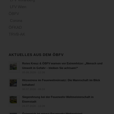
LFV Wien
ÖBFV
Corona
ÖFKAD
TRVB-AK
AKTUELLES AUS DEM ÖBFV
Rotes Kreuz & ÖBFV warnen vor Extremhitze: „Mensch und
Umwelt in Gefahr – bleiben Sie achtsam!“
05.08.2026 - 12:38
Hitzestress im Feuerwehreinsatz: Die Mannschaft im Blick
behalten!
30.07.2026 - 08:33
Siegerehrung bei der Feuerwehr-Weltmeisterschaft in
Eisenstadt
26.07.2026 - 13:39
Österreich ist erneut Feuerwehr-Weltmeister!