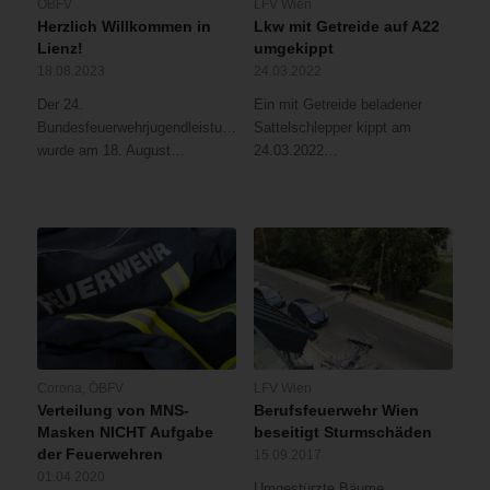
ÖBFV
LFV Wien
Herzlich Willkommen in
Lkw mit Getreide auf A22
Lienz!
umgekippt
18.08.2023
24.03.2022
Der 24.
Ein mit Getreide beladener
Bundesfeuerwehrjugendleistungsbewerb
Sattelschlepper kippt am
wurde am 18. August…
24.03.2022…
Corona
,
ÖBFV
LFV Wien
Verteilung von MNS-
Berufsfeuerwehr Wien
Masken NICHT Aufgabe
beseitigt Sturmschäden
der Feuerwehren
15.09.2017
01.04.2020
Umgestürzte Bäume,