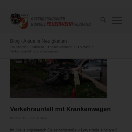
Blog - Aktuelle Neuigkeiten
Sie sind hier:
Startseite
/
Landesverbände
/
LFV Wien
/
Verkehrsunfall mit Krankenwagen
Verkehrsunfall mit Krankenwagen
/
09.03.2015
in
LFV Wien
Im Kreuzungsbereich Geiselbergstraße x Lorystraße sind am 9.