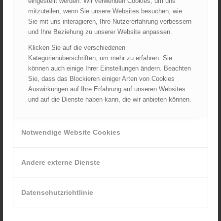
eingestellt werden. Wir verwenden Cookies, um uns
Juni 2026
mitzuteilen, wenn Sie unsere Websites besuchen, wie
Mai 2026
Sie mit uns interagieren, Ihre Nutzererfahrung verbessern
und Ihre Beziehung zu unserer Website anpassen.
April 2026
März 2026
Klicken Sie auf die verschiedenen
Kategorienüberschriften, um mehr zu erfahren. Sie
Februar 2026
können auch einige Ihrer Einstellungen ändern. Beachten
Januar 2026
Sie, dass das Blockieren einiger Arten von Cookies
Dezember 2025
Auswirkungen auf Ihre Erfahrung auf unseren Websites
November 2025
und auf die Dienste haben kann, die wir anbieten können.
Oktober 2025
September 2025
Notwendige Website Cookies
August 2025
Juli 2025
Andere externe Dienste
Juni 2025
Mai 2025
Datenschutzrichtlinie
April 2025
März 2025
Februar 2025