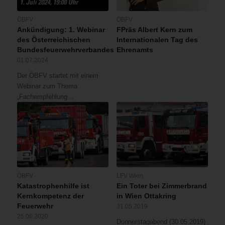
ÖBFV
ÖBFV
Ankündigung: 1. Webinar
FPräs Albert Kern zum
des Österreichischen
Internationalen Tag des
Bundesfeuerwehrverbandes
Ehrenamts
01.07.2024
Der ÖBFV startet mit einem
Webinar zum Thema
„Fachempfehlung…
ÖBFV
LFV Wien
Katastrophenhilfe ist
Ein Toter bei Zimmerbrand
Kernkompetenz der
in Wien Ottakring
Feuerwehr
31.05.2019
25.06.2020
Donnerstagabend (30.05.2019)