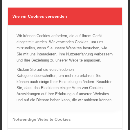
am 5. Oktober 2024
01.10.2024 - 10:48
Dramatische Menschenrettung bei Zimmerbrand
Wie wir Cookies verwenden
08.09.2024 - 11:36
Wiener Feuerwehrfest 2024
Wir können Cookies anfordern, die auf Ihrem Gerät
20.08.2024 - 13:55
eingestellt werden. Wir verwenden Cookies, um uns
mitzuteilen, wenn Sie unsere Websites besuchen, wie
Sie mit uns interagieren, Ihre Nutzererfahrung verbessern
und Ihre Beziehung zu unserer Website anpassen.
ARCHIV
Klicken Sie auf die verschiedenen
August 2026
Kategorienüberschriften, um mehr zu erfahren. Sie
Juli 2026
können auch einige Ihrer Einstellungen ändern. Beachten
Juni 2026
Sie, dass das Blockieren einiger Arten von Cookies
Auswirkungen auf Ihre Erfahrung auf unseren Websites
Mai 2026
und auf die Dienste haben kann, die wir anbieten können.
April 2026
März 2026
Februar 2026
Notwendige Website Cookies
Januar 2026