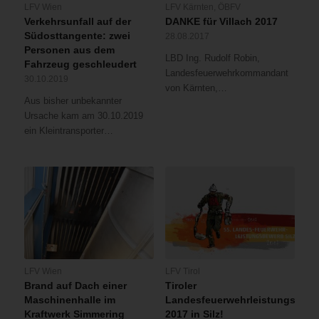
LFV Wien
LFV Kärnten
,
ÖBFV
Verkehrsunfall auf der
DANKE für Villach 2017
Südosttangente: zwei
28.08.2017
Personen aus dem
LBD Ing. Rudolf Robin,
Fahrzeug geschleudert
Landesfeuerwehrkommandant
30.10.2019
von Kärnten,…
Aus bisher unbekannter
Ursache kam am 30.10.2019
ein Kleintransporter…
LFV Wien
LFV Tirol
Brand auf Dach einer
Tiroler
Maschinenhalle im
Landesfeuerwehrleistungsbew
Kraftwerk Simmering
2017 in Silz!