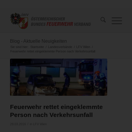
Blog - Aktuelle Neuigkeiten
Sie sind hier:
Startseite
/
Landesverbände
/
LFV Wien
/
Feuerwehr rettet eingeklemmte Person nach Verkehrsunfall
Feuerwehr rettet eingeklemmte
Person nach Verkehrsunfall
/
29.03.2016
in
LFV Wien