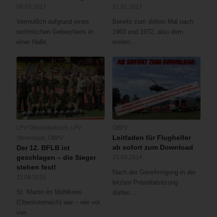
08.03.2017
31.01.2017
Vermutlich aufgrund eines
Bereits zum dritten Mal nach
technischen Gebrechens in
1963 und 1972, also dem
einer Halle…
ersten…
LFV Oberösterreich
,
LFV
ÖBFV
Leitfaden für Flughelfer
Steiermark
,
ÖBFV
ab sofort zum Download
Der 12. BFLB ist
geschlagen – die Sieger
23.04.2014
stehen fest!
Nach der Genehmigung in der
11.09.2016
letzten Präsidialsitzung
St. Martin im Mühlkreis
dürfen…
(Oberösterreich) war – wie vor
vier…