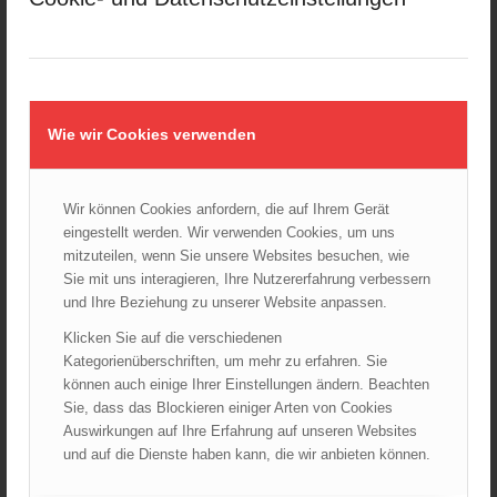
25.10.2024 - 10:02
Wiener Sicherheitsfest 2024
24.10.2024 - 10:02
Wiener Feuerwehrmuseum bei der Lange Nacht der Museen
Wie wir Cookies verwenden
am 5. Oktober 2024
01.10.2024 - 10:48
Dramatische Menschenrettung bei Zimmerbrand
Wir können Cookies anfordern, die auf Ihrem Gerät
08.09.2024 - 11:36
eingestellt werden. Wir verwenden Cookies, um uns
mitzuteilen, wenn Sie unsere Websites besuchen, wie
Wiener Feuerwehrfest 2024
Sie mit uns interagieren, Ihre Nutzererfahrung verbessern
20.08.2024 - 13:55
und Ihre Beziehung zu unserer Website anpassen.
Klicken Sie auf die verschiedenen
Kategorienüberschriften, um mehr zu erfahren. Sie
ARCHIV
können auch einige Ihrer Einstellungen ändern. Beachten
Sie, dass das Blockieren einiger Arten von Cookies
August 2026
Auswirkungen auf Ihre Erfahrung auf unseren Websites
Juli 2026
und auf die Dienste haben kann, die wir anbieten können.
Juni 2026