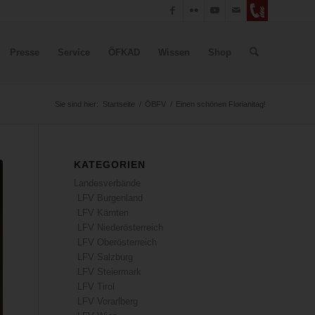
Presse
Service
ÖFKAD
Wissen
Shop
Sie sind hier:
Startseite
/
ÖBFV
/
Einen schönen Florianitag!
KATEGORIEN
Landesverbände
LFV Burgenland
LFV Kärnten
LFV Niederösterreich
LFV Oberösterreich
LFV Salzburg
LFV Steiermark
LFV Tirol
LFV Vorarlberg