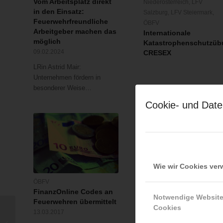
Vom Arbeitsplatz direkt
Niederösterreich
,
LFV
in den Einsatz:
Salzburg
,
LFV Steiermark
,
Feuerwehrfreundliche
ÖBFV
Arbeitgeber machen das
Internationale
möglich
Katastrophenschutzüb
09.02.2024
CRESEX
LRin Astrid Mair:
Unternehmen fördern in
besonderer Weise…
Cookie- und Date
Wie wir Cookies ve
ÖBFV
ÖBFV
FinanzOnline Codes an
Distanzierung der
Notwendige Websit
Feuerwehren übermittelt
Feuerwehr
Cookies
13.03.2017
20.05.2016
Nach dem Schnee kam