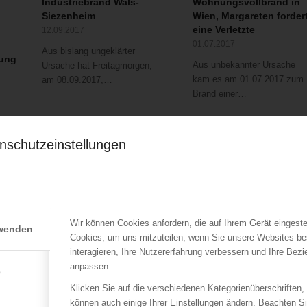
Industriebrand Wals-
Wohnungsvollbrand in
Siezenheim
Wien, Margareten forder
eine Verletzte
12.09.2017
01.07.2017
Aus bislang ungeklärter
ung
Aus unbekannter Ursache
Ursache hat Freitagmorgen,
kam es am 01.07.2017 zum
am 08.09.2017,…
Brand einer…
nschutzeinstellungen
Wir können Cookies anfordern, die auf Ihrem Gerät eingeste
rwenden
Cookies, um uns mitzuteilen, wenn Sie unsere Websites be
ÖBFV
LFV Wien
interagieren, Ihre Nutzererfahrung verbessern und Ihre Bez
Aufregung auf
Sturmeinsätze in ganz
anpassen.
e
WhatsApp und
Wien & Spektakulärer
Klicken Sie auf die verschiedenen Kategorienüberschriften,
Facebook: Feuerwehr
Verkehrsunfall
können auch einige Ihrer Einstellungen ändern. Beachten S
kontrolliert
01.12.2015