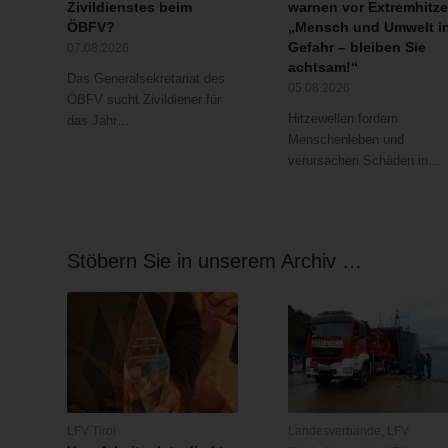
Zivildienstes beim
warnen vor Extremhitze
ÖBFV?
„Mensch und Umwelt i
Gefahr – bleiben Sie
07.08.2026
achtsam!“
Das Generalsekretariat des
05.08.2026
ÖBFV sucht Zivildiener für
Hitzewellen fordern
das Jahr…
Menschenleben und
verursachen Schäden in…
Stöbern Sie in unserem Archiv …
LFV Tirol
Landesverbände
,
LFV