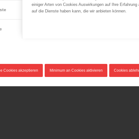
einiger Arten von Cookies Auswirkungen auf Ihre Erfahrung
Heimrauchmelder NICHT
Seit 29.11.2015 ist es im
ste
auf die Dienste haben kann, die wir anbieten können.
21.01.2016
gesamten Stadtgebiet durch
Der Österreichische
den Sturm…
Bundesfeuerwehrverband
e
empfiehlt die Installation…
le Cookies akzeptieren
Minimum an Cookies aktivieren
Cookies able