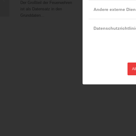
Der Großteil der Feuerwehren
der Regen…
Feuerwehren bilden das
ist als Datensatz in den
Andere externe Dien
Rückgrat der örtlichen
Grunddaten…
Gefahrenabwehr…
Datenschutzrichtlini
Al