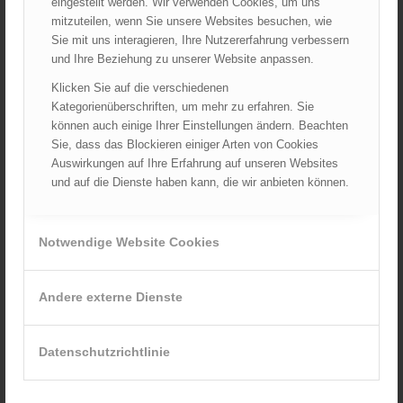
eingestellt werden. Wir verwenden Cookies, um uns
Juni 2026
mitzuteilen, wenn Sie unsere Websites besuchen, wie
Mai 2026
Sie mit uns interagieren, Ihre Nutzererfahrung verbessern
und Ihre Beziehung zu unserer Website anpassen.
April 2026
März 2026
Klicken Sie auf die verschiedenen
Kategorienüberschriften, um mehr zu erfahren. Sie
Februar 2026
können auch einige Ihrer Einstellungen ändern. Beachten
Januar 2026
Sie, dass das Blockieren einiger Arten von Cookies
Dezember 2025
Auswirkungen auf Ihre Erfahrung auf unseren Websites
und auf die Dienste haben kann, die wir anbieten können.
November 2025
Oktober 2025
September 2025
Notwendige Website Cookies
August 2025
Juli 2025
Andere externe Dienste
Juni 2025
Mai 2025
Datenschutzrichtlinie
April 2025
März 2025
Februar 2025