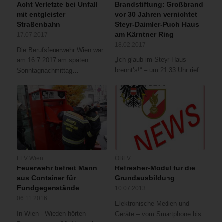
Acht Verletzte bei Unfall
Brandstiftung: Großbrand
mit entgleister
vor 30 Jahren vernichtet
Straßenbahn
Steyr-Daimler-Puch Haus
am Kärntner Ring
17.07.2017
18.02.2017
Die Berufsfeuerwehr Wien war
„Ich glaub im Steyr-Haus
am 16.7.2017 am späten
brennt’s!“ – um 21:33 Uhr rief…
Sonntagnachmittag…
LFV Wien
ÖBFV
Feuerwehr befreit Mann
Refresher-Modul für die
aus Container für
Grundausbildung
Fundgegenstände
10.07.2013
06.11.2016
Elektronische Medien und
In Wien - Wieden hörten
Geräte – vom Smartphone bis