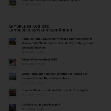
Österreich ist erneut Feuerwehr-Weltmeister!
25.07.2026 - 17:21
AKTUELLES AUS DEN
LANDESFEUERWEHRVERBÄNDEN
Rettungshunde-Staffel der Wiener Feuerwehr gewinnt
Mannschafts-Weltmeistertitel bei der 29. Rettungshunde
Weltmeisterschaft
30.09.2025 - 10:55
Wiener Feuerwehrfest 2025
06.08.2025 - 17:00
Wien: Fortbildung der Höhenrettungsgruppen der
österreichischen Berufsfeuerwehren
14.05.2025 - 15:08
Brand in Wien Leopoldstadt fordert ein Todesopfer
04.11.2024 - 13:03
Großeinsatz in Wien-Mariahilf
28.10.2024 - 11:13