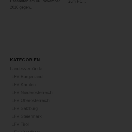
Passanten am 06. November
zum PC…
2016 gegen…
KATEGORIEN
Landesverbände
LFV Burgenland
LFV Kärnten
LFV Niederösterreich
LFV Oberösterreich
LFV Salzburg
LFV Steiermark
LFV Tirol