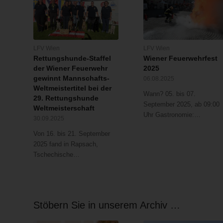
die
morgigen
es
Feuerwehrkräfte
niederösterreichischen
Tag
zu
von
Einsatzkräfte
nach
einem
der
beim
Logatec
Zusammenstoß
Unfallstelle
Abbau
LFV Wien
LFV Wien
zurück
zweier
entfernt.Im
Rettungshunde-Staffel
Wiener Feuerwehrfest
und
verlegt
Pkws
Zuge
der Wiener Feuerwehr
2025
Abtransport
und
gekommen,
des
gewinnt Mannschafts-
06.08.2025
einer
eine
wobei
Vormittags
Weltmeistertitel bei der
mobilen
umfassende
einer
wurde
Wann? 05. bis 07.
29. Rettungshunde
Richtfunkantenne
Überprüfung
der
das
September 2025, ab 09:00
Weltmeisterschaft
in
durchgehführt.
beiden
100
Uhr Gastronomie:…
30.09.2025
Cerknica.
Unfallbeteiligten
kVA
Fahrerflucht
Notstromaggregat
Von 16. bis 21. September
beging.
von
2025 fand in Rapsach,
Der
Idrija
Tschechische…
an
wieder
der
nach
Unfallstelle
Logatec
zurück
zurück
Stöbern Sie in unserem Archiv …
gebliebene
verlegt.
Fahrzeuglenker
Gleichzeitig