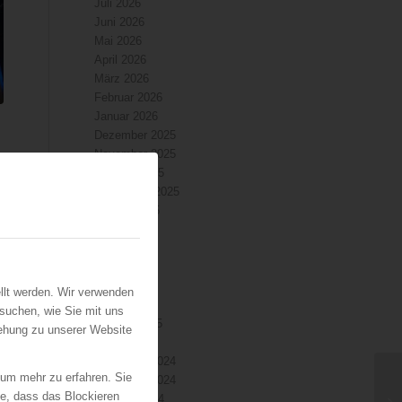
Juli 2026
Juni 2026
Mai 2026
April 2026
März 2026
Februar 2026
Januar 2026
Dezember 2025
November 2025
Oktober 2025
September 2025
August 2025
Juli 2025
Juni 2025
Mai 2025
April 2025
llt werden. Wir verwenden
März 2025
suchen, wie Sie mit uns
Februar 2025
iehung zu unserer Website
Januar 2025
Dezember 2024
 um mehr zu erfahren. Sie
November 2024
ie, dass das Blockieren
Oktober 2024