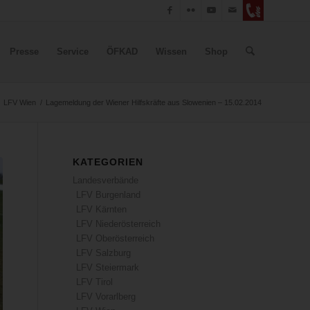
Presse
Service
ÖFKAD
Wissen
Shop
LFV Wien
/
Lagemeldung der Wiener Hilfskräfte aus Slowenien – 15.02.2014
KATEGORIEN
Landesverbände
LFV Burgenland
LFV Kärnten
LFV Niederösterreich
LFV Oberösterreich
LFV Salzburg
LFV Steiermark
LFV Tirol
LFV Vorarlberg