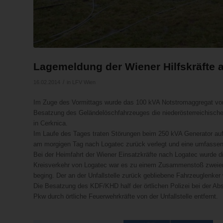
Lagemeldung der Wiener Hilfskräfte 
/
16.02.2014
in
LFV Wien
Im Zuge des Vormittags wurde das 100 kVA Notstromaggregat von Id
Besatzung des Geländelöschfahrzeuges die niederösterreichische
in Cerknica.
Im Laufe des Tages traten Störungen beim 250 kVA Generator auf
am morgigen Tag nach Logatec zurück verlegt und eine umfassen
Bei der Heimfahrt der Wiener Einsatzkräfte nach Logatec wurde
Kreisverkehr von Logatec war es zu einem Zusammenstoß zweier 
beging. Der an der Unfallstelle zurück gebliebene Fahrzeuglenker 
Die Besatzung des KDF/KHD half der örtlichen Polizei bei der Abs
Pkw durch örtliche Feuerwehrkräfte von der Unfallstelle entfernt.
Im