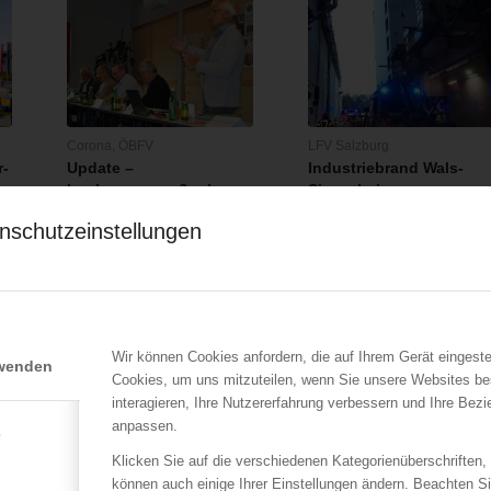
Corona
,
ÖBFV
LFV Salzburg
r-
Update –
Industriebrand Wals-
Lockerungsmaßnahmen
Siezenheim
der Feuerwehr
12.09.2017
nschutzeinstellungen
05.06.2020
Aus bislang ungeklärter
Am Beginn der ÖBFV-
n
Ursache hat Freitagmorgen,
Präsidialsitzung in
…
am 08.09.2017,…
Eisenstadt wurden am…
Wir können Cookies anfordern, die auf Ihrem Gerät eingeste
rwenden
Cookies, um uns mitzuteilen, wenn Sie unsere Websites be
interagieren, Ihre Nutzererfahrung verbessern und Ihre Bez
anpassen.
e
Klicken Sie auf die verschiedenen Kategorienüberschriften,
können auch einige Ihrer Einstellungen ändern. Beachten S