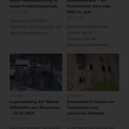
Erste Präsidialsitzung in
Zimmmerbrand – für
neuer Funktionsperiode
Pensionistin kam jede
Hilfe zu spät
18.11.2017
29.01.2016
Klagenfurt wurde Mitte
Aus derzeit unbekannter
November zum Schauplatz der
Ursache war im 3.
ersten Präsidialsitzung…
Obergeschoß des
Mehrparteienwohnhauses…
LFV Wien
LFV Wien
Lagemeldung der Wiener
Zimmerbrand fordert ein
Hilfskräfte aus Slowenien
Todesopfer und
– 18.02.2014
zahlreiche Verletzte
19.02.2014
17.09.2013
Auch am heutigen Tag wurden
In der Nacht von Montag auf