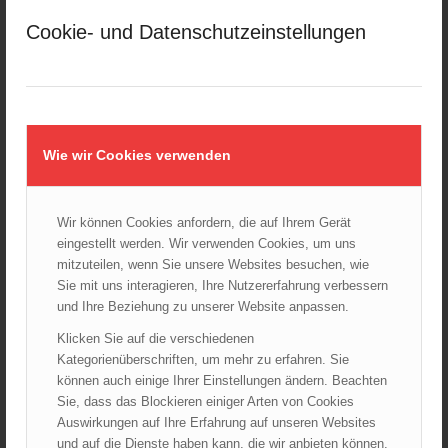
Großeinsatz in Wien-Mariahilf
28.10.2024 - 11:13
Cookie- und Datenschutzeinstellungen
Kellerbrand in Wien Meidling mit Todesfolge
25.10.2024 - 10:02
Wiener Sicherheitsfest 2024
24.10.2024 - 10:02
Wie wir Cookies verwenden
Wiener Feuerwehrmuseum bei der Lange Nacht der Museen
am 5. Oktober 2024
01.10.2024 - 10:48
Wir können Cookies anfordern, die auf Ihrem Gerät
eingestellt werden. Wir verwenden Cookies, um uns
Dramatische Menschenrettung bei Zimmerbrand
mitzuteilen, wenn Sie unsere Websites besuchen, wie
08.09.2024 - 11:36
Sie mit uns interagieren, Ihre Nutzererfahrung verbessern
und Ihre Beziehung zu unserer Website anpassen.
Wiener Feuerwehrfest 2024
20.08.2024 - 13:55
Klicken Sie auf die verschiedenen
Kategorienüberschriften, um mehr zu erfahren. Sie
können auch einige Ihrer Einstellungen ändern. Beachten
Sie, dass das Blockieren einiger Arten von Cookies
ARCHIV
Auswirkungen auf Ihre Erfahrung auf unseren Websites
August 2026
und auf die Dienste haben kann, die wir anbieten können.