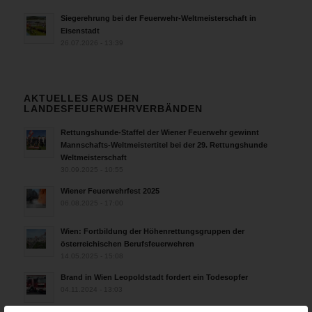
Siegerehrung bei der Feuerwehr-Weltmeisterschaft in
Eisenstadt
26.07.2026 - 13:39
AKTUELLES AUS DEN
LANDESFEUERWEHRVERBÄNDEN
Rettungshunde-Staffel der Wiener Feuerwehr gewinnt
Mannschafts-Weltmeistertitel bei der 29. Rettungshunde
Weltmeisterschaft
30.09.2025 - 10:55
Wiener Feuerwehrfest 2025
06.08.2025 - 17:00
Wien: Fortbildung der Höhenrettungsgruppen der
österreichischen Berufsfeuerwehren
14.05.2025 - 15:08
Brand in Wien Leopoldstadt fordert ein Todesopfer
04.11.2024 - 13:03