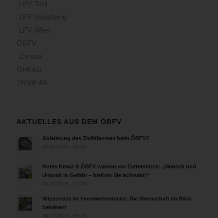
LFV Tirol
LFV Vorarlberg
LFV Wien
ÖBFV
Corona
ÖFKAD
TRVB-AK
AKTUELLES AUS DEM ÖBFV
Ableistung des Zivildienstes beim ÖBFV?
07.08.2026 - 10:00
Rotes Kreuz & ÖBFV warnen vor Extremhitze: „Mensch und
Umwelt in Gefahr – bleiben Sie achtsam!“
05.08.2026 - 12:38
Hitzestress im Feuerwehreinsatz: Die Mannschaft im Blick
behalten!
30.07.2026 - 08:33